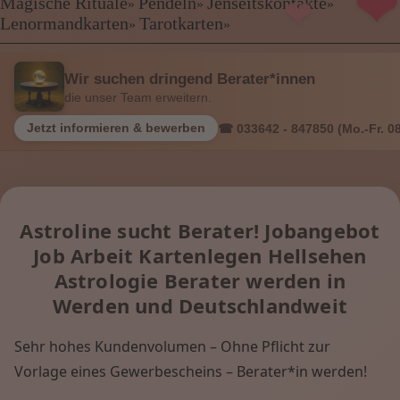
Kartenlegen Billig
Magische Rituale
Pendeln
Jenseitskontakte
»
»
»
Kartenlegen günstig
Lenormandkarten
Tarotkarten
»
»
❤
Beraterübersicht
Astrologie
Wir suchen dringend Berater*innen
Hellsehen
die unser Team erweitern.
Wahrsagen
Magische Rituale
Jetzt informieren & bewerben
☎ 033642 - 847850 (Mo.-Fr. 08
Pendeln
Jenseitskontakte
Lenormandkarten
Tarotkarten
Astroline sucht Berater! Jobangebot
Job Arbeit Kartenlegen Hellsehen
Menü: Beraterübersicht Kategorien
Astrologie Berater werden in
Werden und Deutschlandweit
Menü: Beraterübersicht von A bis Z
Sehr hohes Kundenvolumen – Ohne Pflicht zur
Vorlage eines Gewerbescheins – Berater*in werden!
Menü: Kartenlegen kostenlos, Jobs,