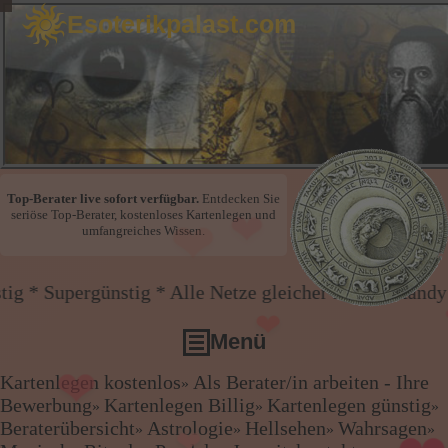
Esoterikpalast.com
❤
Top-Berater live sofort verfügbar.
Entdecken Sie
seriöse Top-Berater, kostenloses Kartenlegen und
umfangreiches Wissen.
❤
nstig * Alle Netze gleicher Preis * Handy und Festne
Menü
❤
❤
Kartenlegen kostenlos
Als Berater/in arbeiten - Ihre
»
Kartenlegen kostenlos
Bewerbung
Kartenlegen Billig
Kartenlegen günstig
»
»
»
Als Berater/in arbeiten - Ihre Bewerbung
Beraterübersicht
Astrologie
Hellsehen
Wahrsagen
»
»
»
»
❤