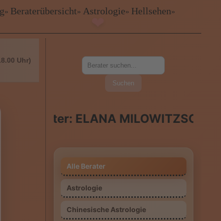
ig
Beraterübersicht
Astrologie
Hellsehen
»
»
»
»
❤
18.00 Uhr)
Suchen
er: ELANA MILOWITZSCHA
Alle Berater
Astrologie
Chinesische Astrologie