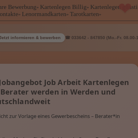
 Ihre Bewerbung
Kartenlegen Billig
Kartenlegen günst
»
»
kontakte
Lenormandkarten
Tarotkarten
»
»
»
❤
ewerbung
Jetzt informieren & bewerben
☎ 033642 - 847850 (Mo.-Fr. 08.00-
Freie Berat
 Jobangebot Job Arbeit Kartenlegen
e Berater werden in Werden und
tschlandweit
ht zur Vorlage eines Gewerbescheins – Berater*in
rien