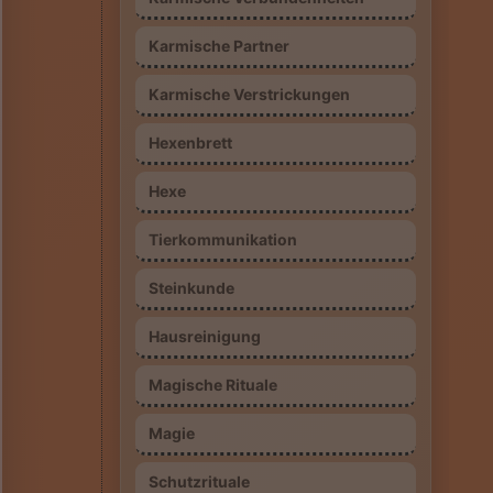
Karmische Partner
Karmische Verstrickungen
Hexenbrett
Hexe
Tierkommunikation
Steinkunde
Hausreinigung
Magische Rituale
Magie
Schutzrituale