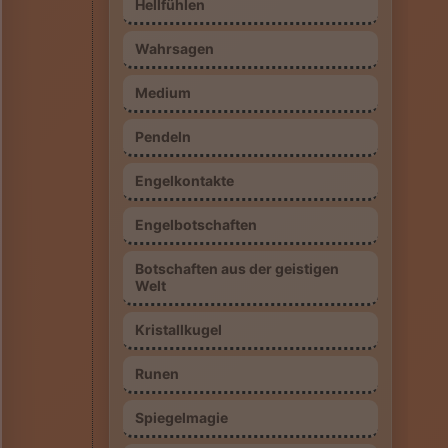
Hellfühlen
Wahrsagen
Medium
Pendeln
Engelkontakte
Engelbotschaften
Botschaften aus der geistigen
Welt
Kristallkugel
Runen
Spiegelmagie