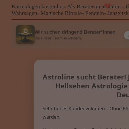
❤
Kartenlegen kostenlos
Als Berater/in arbeiten -
»
Kartenlegen kostenlos
Wahrsagen
Magische Rituale
Pendeln
Jenseits
»
»
»
Als Berater/in arbeiten - Ihre B
Kartenlegen Billig
Kartenlegen günstig
Wir suchen dringend Berater*innen
Beraterübersicht
die unser Team erweitern.
Astrologie
Hellsehen
Wahrsagen
Magische Rituale
Pendeln
Astroline sucht Berater!
Jenseitskontakte
Hellsehen Astrologi
Lenormandkarten
Tarotkarten
Deu
Sehr hohes Kundenvolumen – Ohne Pflic
Menü: Beraterübersicht Katego
werden!