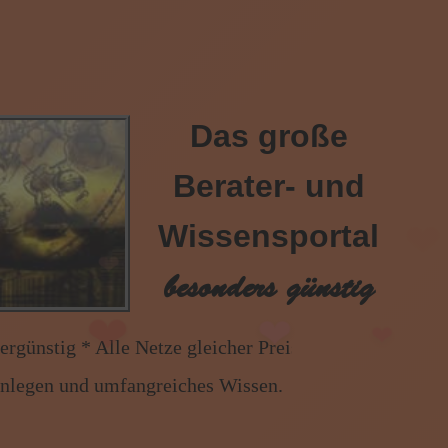
Das große
❤
Berater- und
Wissensportal
besonders günstig
❤
 Netze gleicher Preis * Handy und Festnetz gleicher 
enlegen und umfangreiches Wissen.