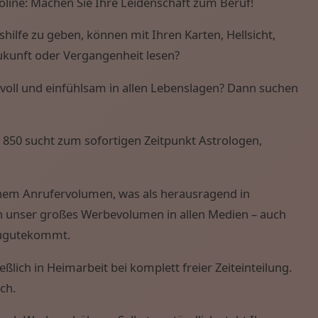
roline: Machen Sie Ihre Leidenschaft zum Beruf!
is Z
hilfe zu geben, können mit Ihren Karten, Hellsicht,
Zukunft oder Vergangenheit lesen?
obs, Wissen von A - Z
evoll und einfühlsam in allen Lebenslagen? Dann suchen
 850 sucht zum sofortigen Zeitpunkt Astrologen,
hohem Anrufervolumen, was als herausragend in
h unser großes Werbevolumen in allen Medien – auch
zugutekommt.
ßlich in Heimarbeit bei komplett freier Zeiteinteilung.
ch.