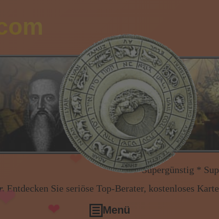
.com
❤
❤
❤
Supergünstig * Supergünstig * Alle
.
Entdecken Sie seriöse Top-Berater, kostenloses Kart
❤
Menü