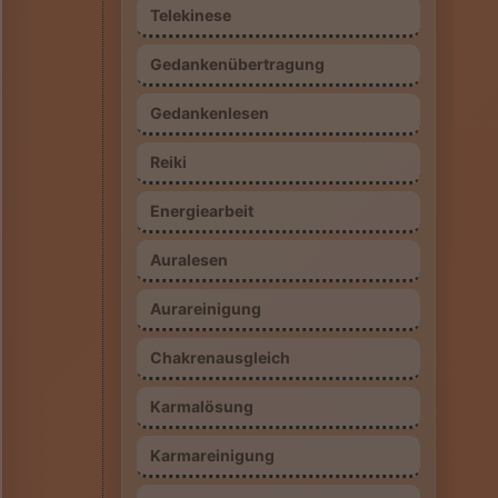
Telekinese
Gedankenübertragung
Gedankenlesen
Reiki
Energiearbeit
Auralesen
Aurareinigung
Chakrenausgleich
Karmalösung
Karmareinigung