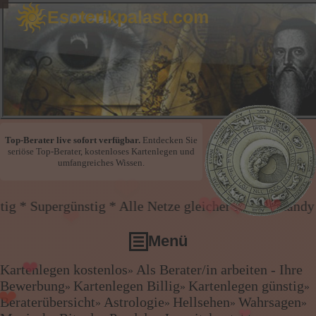
Esoterikpalast.com
❤
❤
❤
Top-Berater live sofort verfügbar.
Entdecken Sie
seriöse Top-Berater, kostenloses Kartenlegen und
umfangreiches Wissen.
❤
stig * Alle Netze gleicher Preis * Handy und Festnet
❤
Menü
❤
Kartenlegen kostenlos
Als Berater/in arbeiten - Ihre
»
❤
❤
Kartenlegen kostenlos
Bewerbung
Kartenlegen Billig
Kartenlegen günstig
»
»
»
❤
Als Berater/in arbeiten - Ihre Bewerbung
Beraterübersicht
Astrologie
Hellsehen
Wahrsagen
»
»
»
»