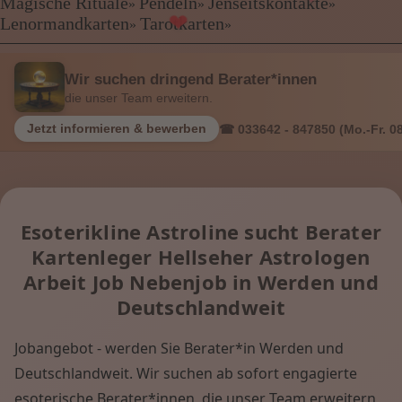
Kartenlegen Billig
Magische Rituale
Pendeln
Jenseitskontakte
»
»
»
Kartenlegen günstig
Lenormandkarten
Tarotkarten
»
»
❤
Beraterübersicht
Astrologie
Wir suchen dringend Berater*innen
Hellsehen
die unser Team erweitern.
Wahrsagen
Magische Rituale
Jetzt informieren & bewerben
☎ 033642 - 847850 (Mo.-Fr. 08
Pendeln
Jenseitskontakte
Lenormandkarten
Tarotkarten
Esoterikline Astroline sucht Berater
Kartenleger Hellseher Astrologen
Menü: Beraterübersicht Kategorien
Arbeit Job Nebenjob in Werden und
Deutschlandweit
Menü: Beraterübersicht von A bis Z
Jobangebot - werden Sie Berater*in Werden und
Deutschlandweit. Wir suchen ab sofort engagierte
Menü: Kartenlegen kostenlos, Jobs,
esoterische Berater*innen, die unser Team erweitern