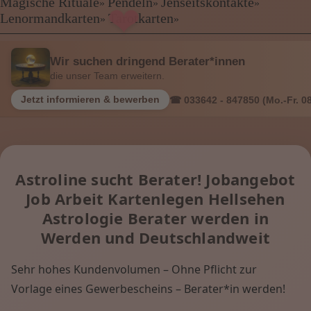
Kartenlegen Billig
Magische Rituale
Pendeln
Jenseitskontakte
»
»
»
❤
Kartenlegen günstig
Lenormandkarten
Tarotkarten
»
»
Beraterübersicht
Astrologie
Wir suchen dringend Berater*innen
Hellsehen
die unser Team erweitern.
Wahrsagen
Magische Rituale
Jetzt informieren & bewerben
☎ 033642 - 847850 (Mo.-Fr. 08
Pendeln
Jenseitskontakte
Lenormandkarten
Tarotkarten
Astroline sucht Berater! Jobangebot
Job Arbeit Kartenlegen Hellsehen
Menü: Beraterübersicht Kategorien
Astrologie Berater werden in
Werden und Deutschlandweit
Menü: Beraterübersicht von A bis Z
Sehr hohes Kundenvolumen – Ohne Pflicht zur
Vorlage eines Gewerbescheins – Berater*in werden!
Menü: Kartenlegen kostenlos, Jobs,