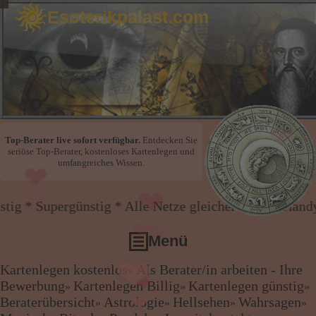
Esoterikpalast.com
❤
Top-Berater live sofort verfügbar.
Entdecken Sie
❤
seriöse Top-Berater, kostenloses Kartenlegen und
❤
umfangreiches Wissen.
stig * Alle Netze gleicher Preis * Handy und Festnet
❤
❤
❤
Menü
Kartenlegen kostenlos
Als Berater/in arbeiten - Ihre
»
Kartenlegen kostenlos
Bewerbung
Kartenlegen Billig
Kartenlegen günstig
»
»
»
❤
Als Berater/in arbeiten - Ihre Bewerbung
Beraterübersicht
Astrologie
Hellsehen
Wahrsagen
❤
»
»
»
»