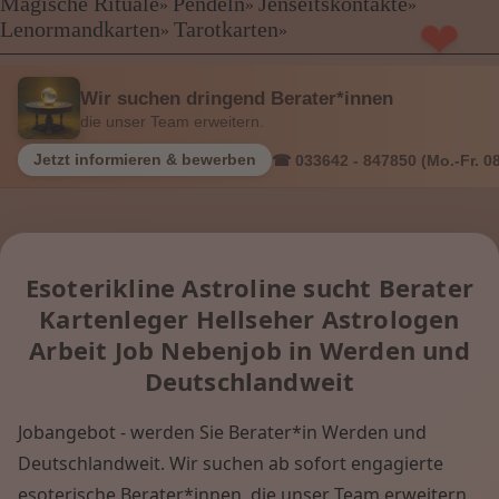
Kartenlegen Billig
Magische Rituale
Pendeln
Jenseitskontakte
»
»
»
Kartenlegen günstig
Lenormandkarten
Tarotkarten
»
»
Beraterübersicht
Astrologie
Wir suchen dringend Berater*innen
Hellsehen
die unser Team erweitern.
Wahrsagen
Magische Rituale
Jetzt informieren & bewerben
☎ 033642 - 847850 (Mo.-Fr. 08
Pendeln
Jenseitskontakte
Lenormandkarten
Tarotkarten
Esoterikline Astroline sucht Berater
Kartenleger Hellseher Astrologen
Menü: Beraterübersicht Kategorien
Arbeit Job Nebenjob in Werden und
Deutschlandweit
Menü: Beraterübersicht von A bis Z
Jobangebot - werden Sie Berater*in Werden und
Deutschlandweit. Wir suchen ab sofort engagierte
Menü: Kartenlegen kostenlos, Jobs,
esoterische Berater*innen, die unser Team erweitern