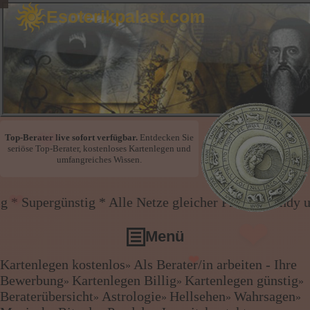
Esoterikpalast.com
Top-Berater live sofort verfügbar.
Entdecken Sie
seriöse Top-Berater, kostenloses Kartenlegen und
umfangreiches Wissen.
❤
stig * Alle Netze gleicher Preis * Handy und Festnet
❤
Menü
Kartenlegen kostenlos
Als Berater/in arbeiten - Ihre
»
❤
Kartenlegen kostenlos
Bewerbung
Kartenlegen Billig
Kartenlegen günstig
»
»
»
Als Berater/in arbeiten - Ihre Bewerbung
Beraterübersicht
Astrologie
Hellsehen
Wahrsagen
»
»
»
»
❤