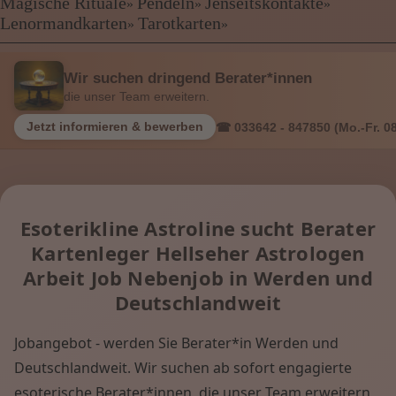
❤
Kartenlegen Billig
Magische Rituale
Pendeln
Jenseitskontakte
»
»
»
Kartenlegen günstig
Lenormandkarten
Tarotkarten
»
»
Beraterübersicht
Astrologie
Wir suchen dringend Berater*innen
Hellsehen
die unser Team erweitern.
Wahrsagen
Magische Rituale
Jetzt informieren & bewerben
☎ 033642 - 847850 (Mo.-Fr. 08
Pendeln
Jenseitskontakte
Lenormandkarten
Tarotkarten
Esoterikline Astroline sucht Berater
Kartenleger Hellseher Astrologen
Menü: Beraterübersicht Kategorien
Arbeit Job Nebenjob in Werden und
Deutschlandweit
Menü: Beraterübersicht von A bis Z
Jobangebot - werden Sie Berater*in Werden und
Deutschlandweit. Wir suchen ab sofort engagierte
Menü: Kartenlegen kostenlos, Jobs,
esoterische Berater*innen, die unser Team erweitern