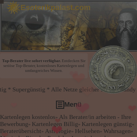
Esoterikpalast.com
❤
❤
Top-Berater live sofort verfügbar.
Entdecken Sie
seriöse Top-Berater, kostenloses Kartenlegen und
❤
❤
umfangreiches Wissen.
❤
❤
❤
ig * Alle Netze gleicher Preis * Handy und Festnetz
Menü
❤
❤
Kartenlegen kostenlos
Als Berater/in arbeiten - Ihre
»
Kartenlegen kostenlos
Bewerbung
Kartenlegen Billig
Kartenlegen günstig
»
»
»
Als Berater/in arbeiten - Ihre Bewerbung
Beraterübersicht
Astrologie
Hellsehen
Wahrsagen
»
»
»
»