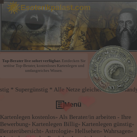
Esoterikpalast.com
❤
Top-Berater live sofort verfügbar.
Entdecken Sie
❤
seriöse Top-Berater, kostenloses Kartenlegen und
umfangreiches Wissen.
stig * Alle Netze gleicher Preis * Handy und Festne
❤
Menü
Kartenlegen kostenlos
Als Berater/in arbeiten - Ihre
»
❤
Kartenlegen kostenlos
Bewerbung
Kartenlegen Billig
Kartenlegen günstig
»
»
»
❤
Als Berater/in arbeiten - Ihre Bewerbung
Beraterübersicht
Astrologie
Hellsehen
Wahrsagen
»
»
»
»