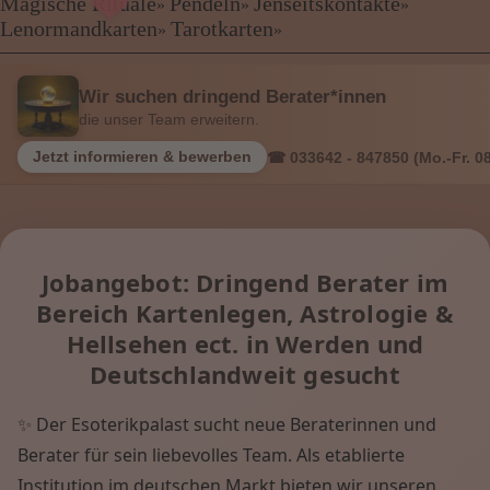
❤
Kartenlegen Billig
Magische Rituale
Pendeln
Jenseitskontakte
»
»
»
Kartenlegen günstig
Lenormandkarten
Tarotkarten
❤
»
»
Beraterübersicht
Astrologie
Wir suchen dringend Berater*innen
Hellsehen
die unser Team erweitern.
Wahrsagen
Magische Rituale
Jetzt informieren & bewerben
☎ 033642 - 847850 (Mo.-Fr. 08
Pendeln
Jenseitskontakte
Lenormandkarten
Tarotkarten
Jobangebot: Dringend Berater im
Bereich Kartenlegen, Astrologie &
Menü: Beraterübersicht Kategorien
Hellsehen ect. in Werden und
Deutschlandweit gesucht
Menü: Beraterübersicht von A bis Z
✨ Der Esoterikpalast sucht neue Beraterinnen und
Berater für sein liebevolles Team. Als etablierte
Menü: Kartenlegen kostenlos, Jobs,
Institution im deutschen Markt bieten wir unseren