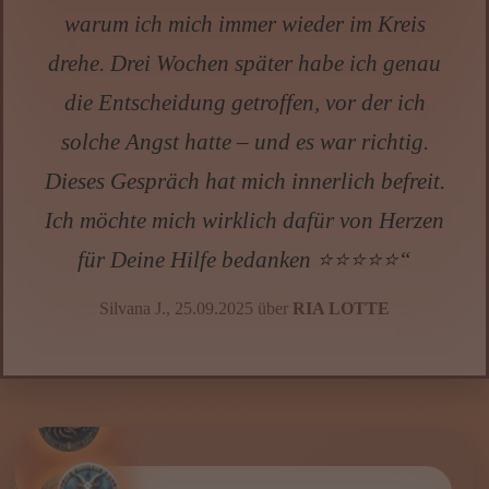
WIR FÜR DICH – NUTZE
UNSERE KOSTENLOSEN
SPECIALS
Esoterikpalast.com
IMMER DA – KARTENLEGEN
KOSTENLOS ONLINE Umfassendes
Gratis Kartenlegen
DEIN
,
HOROSKOP – Was sagen die Sterne?
Gratis Horoskop für jeden Tag
,
ASTROLOGIE – Finde Deinen