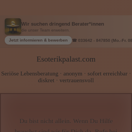
Wir suchen dringend Berater*innen
die unser Team erweitern.
Jetzt informieren & bewerben
☎ 033642 - 847850 (Mo.-Fr. 08
Esoterikpalast.com
Seriöse Lebensberatung · anonym · sofort erreichbar ·
diskret · vertrauensvoll
Du bist nicht allein. Wenn Du Hilfe
brauchst sind wir für Dich da. Rufe bei