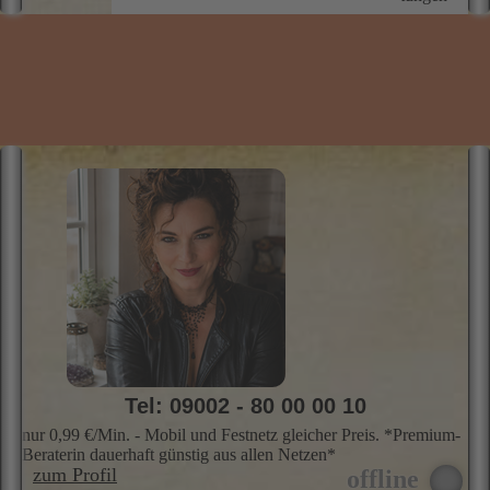
Tel: 09002 - 80 00 00 10
nur 0,99 €/Min. - Mobil und Festnetz gleicher Preis. *Premium-
Beraterin dauerhaft günstig aus allen Netzen*
zum Profil
LYF
"Liebevolles Kartenlegen mit Herz & Verstand"
I
Kartenlegen, Lenormandkarten, Kipperkarten, Hellfühlen,
L
Tierkommunikation
E
e
f
u
e
Skills
Profil
Preis
Info
Bewer­
lö
tungen
i
A
f
m
f
d
w