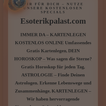
Astrologen. Erkenne Lebenswege und
Zusammenhänge
KARTENLEGEN –
,
Wir haben hervorragende
Kartenleger, Spitzenklasse zu extrem
günstigen Preisen
von
JENSEITSKONTAKTE bis
MAGISCHE RITUALE alles im
Esoterikpalast
.
Esoterikpalast.com – wir geben Antworten.
Antworten, Klarheit und spirituelle Begleitung –
genau jetzt.