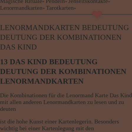
Kartenlegen Billig
Magische Rituale
Pendeln
Jenseitskontakte
»
»
»
❤
Kartenlegen günstig
Lenormandkarten
Tarotkarten
»
»
Beraterübersicht
Astrologie
LENORMANDKARTEN BEDEUTUNG
Hellsehen
Wahrsagen
DEUTUNG DER KOMBINATIONEN
Magische Rituale
DAS KIND
Pendeln
Jenseitskontakte
13 DAS KIND BEDEUTUNG
Lenormandkarten
Tarotkarten
DEUTUNG DER KOMBINATIONEN
LENORMANDKARTEN
Menü: Beraterübersicht Kategorien
Die Kombinationen für die Lenormand Karte Das Kind
mit allen anderen Lenormandkarten zu lesen und zu
Menü: Beraterübersicht von A bis Z
deuten
ist die hohe Kunst einer Kartenlegerin. Besonders
wichtig bei einer Kartenlegung mit den
Menü: Kartenlegen kostenlos, Jobs,