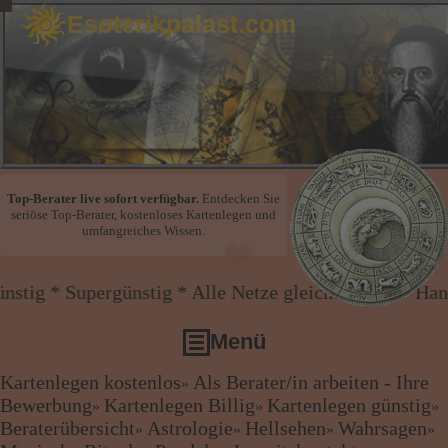
Esoterikpalast.com
Top-Berater live sofort verfügbar.
Entdecken Sie
seriöse Top-Berater, kostenloses Kartenlegen und
umfangreiches Wissen.
rgünstig * Alle Netze gleicher Preis * Handy und Fe
Menü
Kartenlegen kostenlos
Als Berater/in arbeiten - Ihre
»
Kartenlegen kostenlos
Bewerbung
Kartenlegen Billig
Kartenlegen günstig
»
»
»
Als Berater/in arbeiten - Ihre Bewerbung
❤
Beraterübersicht
Astrologie
Hellsehen
Wahrsagen
»
»
»
»