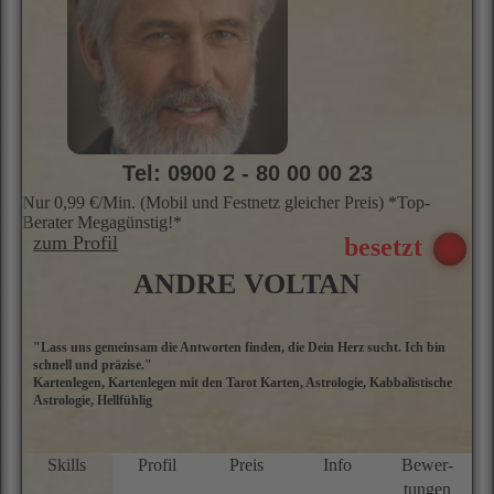
schnell und präzise."
i
Kartenlegen, Kartenlegen mit den Tarot Karten, Astrologie, Kabbalistische
A
Astrologie, Hellfühlig
d
s
sp
a
Skills
Profil
Preis
Info
Bewer­
Si
tungen
I
d
r
f
b
E