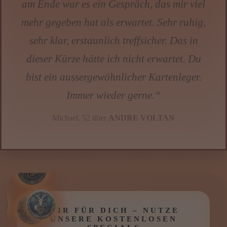
sachliche Einschätzung – und habe viel
mehr bekommen. Myrco hat ohne
Umschweife die Situation analysiert und
mir genau gesagt, wo ich mir selbst im Weg
stehe. Keine Märchen, keine Schönfärberei.
Drei Wochen später ist exakt das
eingetroffen, was er vorausgesagt hat.
Absolute Klarheit, absolute Treffsicherheit.
⭐⭐⭐⭐⭐“
Jürgen 56 J. über
MYRCO