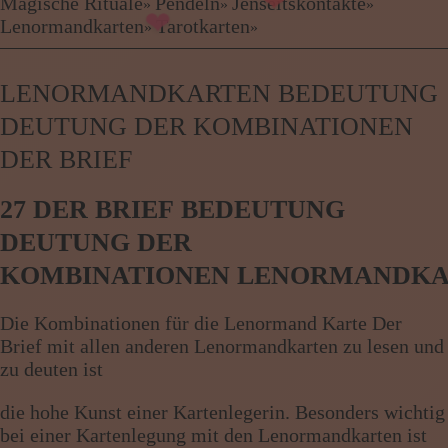
Kartenlegen Billig
Magische Rituale
Pendeln
Jenseitskontakte
»
»
»
Kartenlegen günstig
Lenormandkarten
Tarotkarten
»
»
Beraterübersicht
Astrologie
LENORMANDKARTEN BEDEUTUNG
Hellsehen
Wahrsagen
DEUTUNG DER KOMBINATIONEN
Magische Rituale
DER BRIEF
Pendeln
Jenseitskontakte
27 DER BRIEF BEDEUTUNG
Lenormandkarten
Tarotkarten
DEUTUNG DER
KOMBINATIONEN LENORMANDK
Menü: Beraterübersicht Kategorien
Die Kombinationen für die Lenormand Karte Der
Brief mit allen anderen Lenormandkarten zu lesen und
Menü: Beraterübersicht von A bis Z
zu deuten ist
die hohe Kunst einer Kartenlegerin. Besonders wichtig
bei einer Kartenlegung mit den Lenormandkarten ist
Menü: Kartenlegen kostenlos, Jobs,