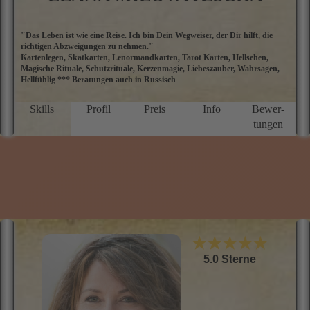
Tel: 09002 - 80 00 00 17
Nur 0,99 €/Min. (Mobil und Festnetz gleicher Preis) *Top-
Berater Megagünstig aus allen Netzten*
zum Profil
ELANA MILOWITZSCHA
"Das Leben ist wie eine Reise. Ich bin Dein Wegweiser, der Dir hilft, die
M
richtigen Abzweigungen zu nehmen."
E
Kartenlegen, Skatkarten, Lenormandkarten, Tarot Karten, Hellsehen,
M
Magische Rituale, Schutzrituale, Kerzenmagie, Liebeszauber, Wahrsagen,
ü
Hellfühlig *** Beratungen auch in Russisch
a
D
P
Skills
Profil
Preis
Info
Bewer­
g
tungen
N
f
u
M