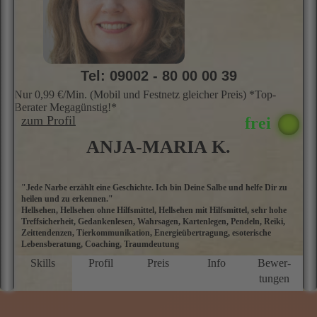
★★★★★
5.0 Sterne
Tel: 09002 - 80 00 00 39
Nur 0,99 €/Min. (Mobil und Festnetz gleicher Preis) *Top-
Berater Megagünstig!*
zum Profil
ANJA-MARIA K.
"Jede Narbe erzählt eine Geschichte. Ich bin Deine Salbe und helfe Dir zu
A
heilen und zu erkennen."
G
Hellsehen, Hellsehen ohne Hilfsmittel, Hellsehen mit Hilfsmittel, sehr hohe
b
Treffsicherheit, Gedankenlesen, Wahrsagen, Kartenlegen, Pendeln, Reiki,
u
Zeittendenzen, Tierkommunikation, Energieübertragung, esoterische
u