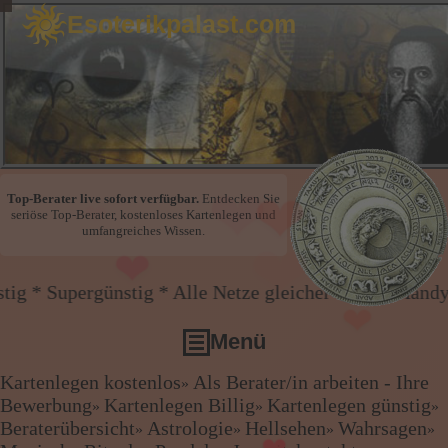
Esoterikpalast.com
❤
Top-Berater live sofort verfügbar.
Entdecken Sie
seriöse Top-Berater, kostenloses Kartenlegen und
umfangreiches Wissen.
ig * Alle Netze gleicher Preis * Handy und Festnetz 
❤
Menü
❤
Kartenlegen kostenlos
Als Berater/in arbeiten - Ihre
»
Kartenlegen kostenlos
Bewerbung
Kartenlegen Billig
Kartenlegen günstig
»
»
»
Als Berater/in arbeiten - Ihre Bewerbung
Beraterübersicht
Astrologie
Hellsehen
Wahrsagen
»
»
»
»