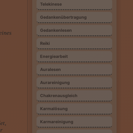
Telekinese
Gedankenübertragung
Gedankenlesen
eines
Reiki
Energiearbeit
Auralesen
Aurareinigung
Chakrenausgleich
Karmalösung
Karmareinigung
et,
er