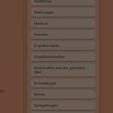
Hellfühlen
Wahrsagen
Medium
Pendeln
Engelkontakte
Engelbotschaften
Botschaften aus der geistigen
Welt
Kristallkugel
der
Runen
Spiegelmagie