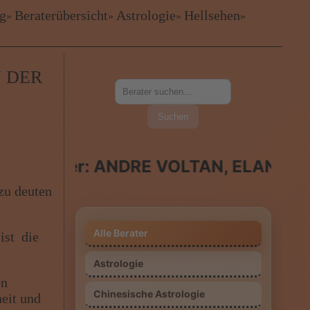
ig
Beraterübersicht
Astrologie
Hellsehen
»
»
»
»
❤
 DER
Suchen
ater: ANDRE VOLTAN, ELANA MILOWIT
zu deuten
Alle Berater
ist die
Astrologie
en
Chinesische Astrologie
eit und