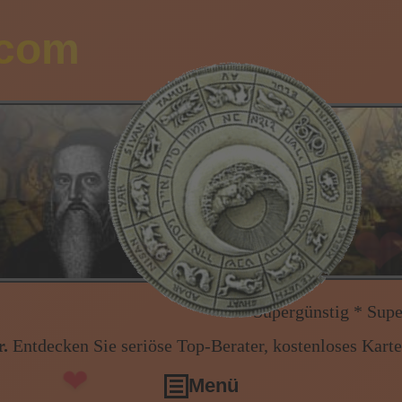
.com
❤
❤
Supergünstig * Supergünstig * A
.
Entdecken Sie seriöse Top-Berater, kostenloses Kart
❤
Menü