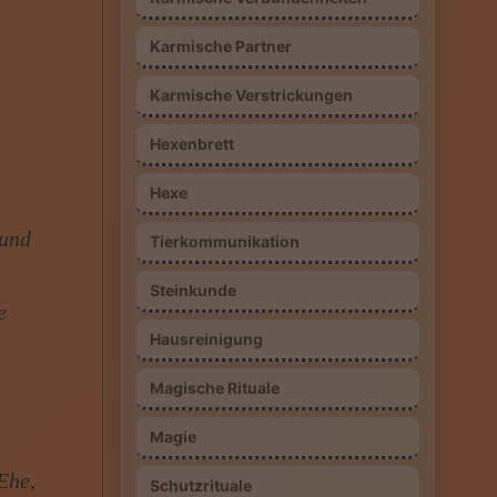
Karmische Partner
Karmische Verstrickungen
Hexenbrett
Hexe
 und
Tierkommunikation
Steinkunde
e
Hausreinigung
Magische Rituale
Magie
Ehe,
Schutzrituale