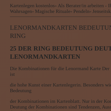
❤
❤
Kartenlegen kostenlos
Als Berater/in arbeiten -
»
Kartenlegen kostenlos
Wahrsagen
Magische Rituale
Pendeln
Jenseits
»
»
»
❤
Als Berater/in arbeiten - Ihre B
Kartenlegen Billig
LENORMANDKARTEN BEDEUTUN
Kartenlegen günstig
Beraterübersicht
RING
Astrologie
Hellsehen
25 DER RING BEDEUTUNG DE
Wahrsagen
LENORMANDKARTEN
Magische Rituale
Pendeln
Jenseitskontakte
Die Kombinationen für die Lenormand Karte Der 
Lenormandkarten
ist
Tarotkarten
die hohe Kunst einer Kartenlegerin. Besonders wi
Bedeutung
Menü: Beraterübersicht Katego
der Kombinationen im Kartenblatt. Nur in der Ko
Deutung der Kombinationen sind Tendenzen, Auss