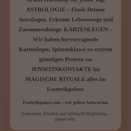
WIR FÜR DICH – NUTZE
UNSERE KOSTENLOSEN
SPECIALS
Esoterikpalast.com
IMMER DA – KARTENLEGEN
KOSTENLOS ONLINE Umfassendes
Gratis Kartenlegen
DEIN
,
HOROSKOP – Was sagen die Sterne?
Gratis Horoskop für jeden Tag
,
ASTROLOGIE – Finde Deinen
Astrologen. Erkenne Lebenswege und
Zusammenhänge
KARTENLEGEN –
,
Wir haben hervorragende