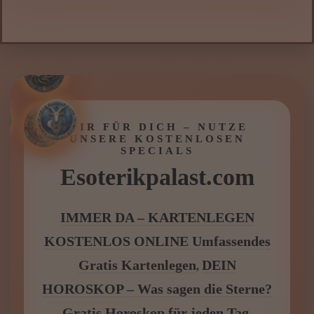
warum ich mich immer wieder im Kreis
drehe. Drei Wochen später habe ich genau
die Entscheidung getroffen, vor der ich
solche Angst hatte – und es war richtig.
Dieses Gespräch hat mich innerlich befreit.
Ich möchte mich wirklich dafür von Herzen
für Deine Hilfe bedanken ⭐⭐⭐⭐⭐“
Silvana J., 25.09.2025 über
RIA LOTTE