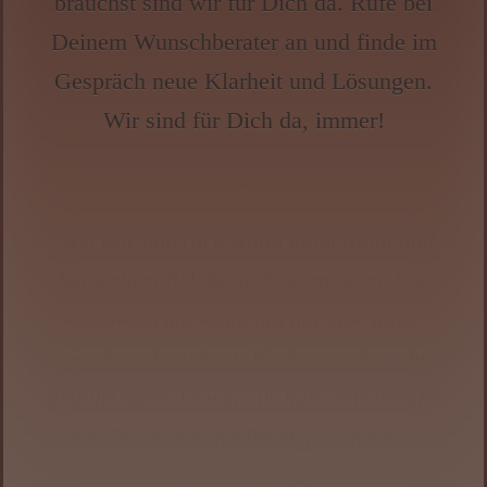
brauchst sind wir für Dich da. Rufe bei
Deinem Wunschberater an und finde im
Gespräch neue Klarheit und Lösungen.
Wir sind für Dich da, immer!
★★★★★
„✨❤️ Ich habe wegen einer sehr
schwierigen Entscheidung angerufen und
war innerlich völlig blockiert. Ria Lotte hat
sofort gesehen, wo mein eigentlicher
Schmerz lag – etwas, das ich selbst
verdrängt hatte. Sie hat mir nicht gesagt,
was ich tun soll, sondern mir gezeigt,