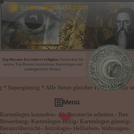
Esoterikpalast.com
Top-Berater live sofort verfügbar.
Entdecken Sie
seriöse Top-Berater, kostenloses Kartenlegen und
umfangreiches Wissen.
❤
stig * Alle Netze gleicher Preis * Handy und Festnet
Menü
Kartenlegen kostenlos
Als Berater/in arbeiten - Ihre
»
❤
Kartenlegen kostenlos
Bewerbung
Kartenlegen Billig
Kartenlegen günstig
»
»
»
Als Berater/in arbeiten - Ihre Bewerbung
Beraterübersicht
Astrologie
Hellsehen
Wahrsagen
»
»
»
»