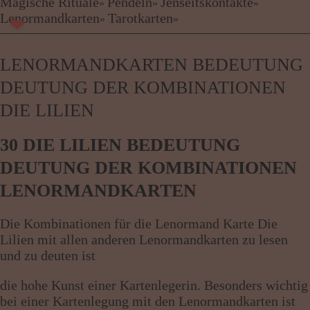
Kartenlegen Billig
Magische Rituale
Pendeln
Jenseitskontakte
»
»
»
Kartenlegen günstig
Lenormandkarten
Tarotkarten
»
»
❤
Beraterübersicht
Astrologie
LENORMANDKARTEN BEDEUTUNG
Hellsehen
Wahrsagen
DEUTUNG DER KOMBINATIONEN
Magische Rituale
DIE LILIEN
Pendeln
Jenseitskontakte
30 DIE LILIEN BEDEUTUNG
Lenormandkarten
Tarotkarten
DEUTUNG DER KOMBINATIONEN
LENORMANDKARTEN
Menü: Beraterübersicht Kategorien
Die Kombinationen für die Lenormand Karte Die
Lilien mit allen anderen Lenormandkarten zu lesen
Menü: Beraterübersicht von A bis Z
und zu deuten ist
die hohe Kunst einer Kartenlegerin. Besonders wichtig
bei einer Kartenlegung mit den Lenormandkarten ist
Menü: Kartenlegen kostenlos, Jobs,