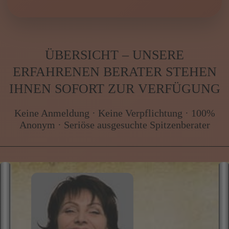
Kartenleger, Spitzenklasse zu extrem
günstigen Preisen
von
JENSEITSKONTAKTE bis
MAGISCHE RITUALE alles im
Esoterikpalast
.
Esoterikpalast.com – wir geben Antworten.
Antworten, Klarheit und spirituelle Begleitung –
genau jetzt.
ÜBERSICHT – UNSERE
ERFAHRENEN BERATER STEHEN