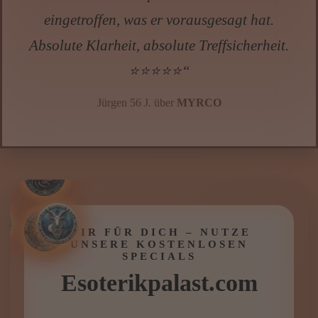
diese Erkenntnis hat alles verändert. Du
warst wirklich mein Licht im Dunkeln
Hellah. Gerne immer wieder.🌟🌟🌟🌟🌟“
Silvana J., 25.09.2025 über
HELLAH DE RUGES
WIR FÜR DICH – NUTZE
UNSERE KOSTENLOSEN
SPECIALS
Esoterikpalast.com