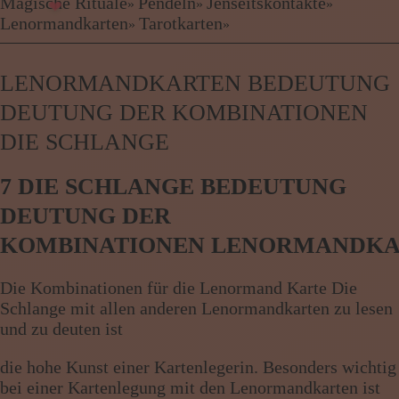
Kartenlegen Billig
Magische Rituale
Pendeln
Jenseitskontakte
»
»
»
Kartenlegen günstig
Lenormandkarten
Tarotkarten
❤
»
»
Beraterübersicht
Astrologie
LENORMANDKARTEN BEDEUTUNG
Hellsehen
Wahrsagen
DEUTUNG DER KOMBINATIONEN
Magische Rituale
DIE SCHLANGE
Pendeln
Jenseitskontakte
7 DIE SCHLANGE BEDEUTUNG
Lenormandkarten
Tarotkarten
DEUTUNG DER
KOMBINATIONEN LENORMANDK
Menü: Beraterübersicht Kategorien
Die Kombinationen für die Lenormand Karte Die
Schlange mit allen anderen Lenormandkarten zu lesen
Menü: Beraterübersicht von A bis Z
und zu deuten ist
die hohe Kunst einer Kartenlegerin. Besonders wichtig
bei einer Kartenlegung mit den Lenormandkarten ist
Menü: Kartenlegen kostenlos, Jobs,