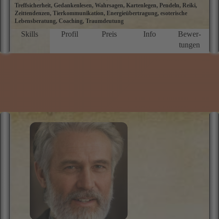
Treffsicherheit, Gedankenlesen, Wahrsagen, Kartenlegen, Pendeln, Reiki,
u
Zeittendenzen, Tierkommunikation, Energieübertragung, esoterische
u
Lebensberatung, Coaching, Traumdeutung
T
A
Skills
Profil
Preis
Info
Bewer­
K
tungen
S
B
T
P
Z
L
E
-
u