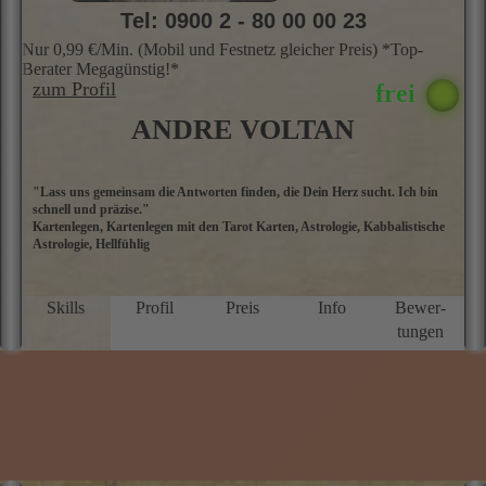
Tel: 0900 2 - 80 00 00 23
Nur 0,99 €/Min. (Mobil und Festnetz gleicher Preis) *Top-
Berater Megagünstig!*
zum Profil
ANDRE VOLTAN
"Lass uns gemeinsam die Antworten finden, die Dein Herz sucht. Ich bin
A
schnell und präzise."
i
Kartenlegen, Kartenlegen mit den Tarot Karten, Astrologie, Kabbalistische
A
Astrologie, Hellfühlig
d
s
sp
a
Skills
Profil
Preis
Info
Bewer­
Si
tungen
I
d
r
f
b
E