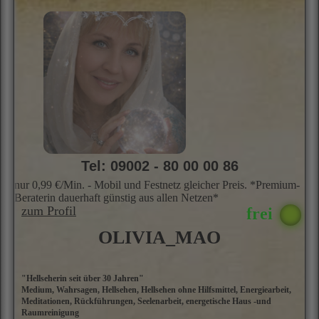
Tel: 09002 - 80 00 00 86
nur 0,99 €/Min. - Mobil und Festnetz gleicher Preis. *Premium-
Beraterin dauerhaft günstig aus allen Netzen*
zum Profil
OLIVIA_MAO
"Hellseherin seit über 30 Jahren"
M
Medium, Wahrsagen, Hellsehen, Hellsehen ohne Hilfsmittel, Energiearbeit,
He
Meditationen, Rückführungen, Seelenarbeit, energetische Haus -und
n
Raumreinigung
S