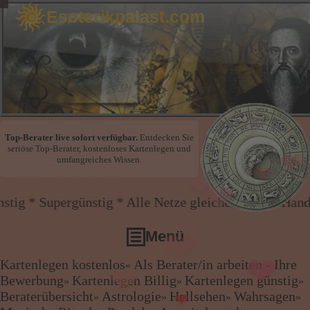
Esoterikpalast.com
❤
❤
❤
Top-Berater live sofort verfügbar.
Entdecken Sie
seriöse Top-Berater, kostenloses Kartenlegen und
umfangreiches Wissen.
❤
❤
günstig * Alle Netze gleicher Preis * Handy und Fes
❤
Menü
❤
❤
Kartenlegen kostenlos
Als Berater/in arbeiten - Ihre
»
Kartenlegen kostenlos
Bewerbung
Kartenlegen Billig
Kartenlegen günstig
»
»
»
Als Berater/in arbeiten - Ihre Bewerbung
Beraterübersicht
Astrologie
Hellsehen
Wahrsagen
»
»
»
»
❤