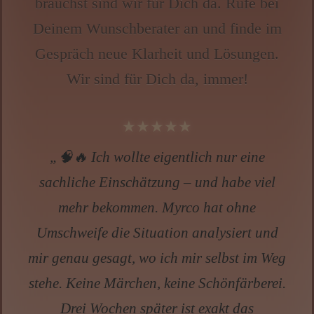
brauchst sind wir für Dich da. Rufe bei
Deinem Wunschberater an und finde im
Gespräch neue Klarheit und Lösungen.
Wir sind für Dich da, immer!
★★★★★
„✨Ich habe Hellah angerufen, weil ich
einfach nicht mehr weiterwusste. Beruflich
alles festgefahren, privat leer. Sie hat mir so
sanft, aber klar aufgezeigt, warum ich mich
selbst klein halte. Nach dem Gespräch habe
ich zum ersten Mal seit Monaten wieder
Hoffnung gespürt. Heute weiß ich: genau