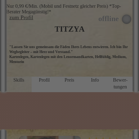
Nur 0,99 €/Min. (Mobil und Festnetz gleicher Preis) *Top-
Berater Megagünstig!*
zum Profil
TITZYA
"Lassen Sie uns gemeinsam die Fäden Ihres Lebens entwirren. Ich bin Ihr
M
Wegbegleiter – mit Herz und Verstand."
i
Kartenlegen, Kartenlegen mit den Lenormandkarten, Hellfühlig, Medium,
M
Mentorin
Se
v
l
ü
Skills
Profil
Preis
Info
Bewer­
a
tungen
H
K
z
a
k
e
v
d
E
w
in