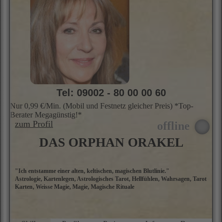
Tel: 09002 - 80 00 00 60
Nur 0,99 €/Min. (Mobil und Festnetz gleicher Preis) *Top-
Berater Megagünstig!*
zum Profil
DAS ORPHAN ORAKEL
"Ich entstamme einer alten, keltischen, magischen Blutlinie."
„
Astrologie, Kartenlegen, Astrologisches Tarot, Hellfühlen, Wahrsagen, Tarot
k
Karten, Weisse Magie, Magie, Magische Rituale
K
I
I
du
k