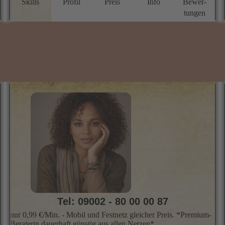
Skills
Profil
Preis
Info
Bewer­
a
tungen
s
w
w
w
s
di
ri
Tel: 09002 - 80 00 00 87
nur 0,99 €/Min. - Mobil und Festnetz gleicher Preis. *Premium-
Beraterin dauerhaft günstig aus allen Netzen*