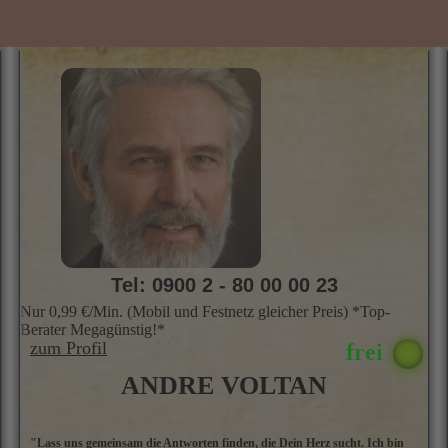
H
o
g
Z
u
f
Tel: 0900 2 - 80 00 00 23
Nur 0,99 €/Min. (Mobil und Festnetz gleicher Preis) *Top-
Berater Megagünstig!*
zum Profil
ANDRE VOLTAN
"Lass uns gemeinsam die Antworten finden, die Dein Herz sucht. Ich bin
A