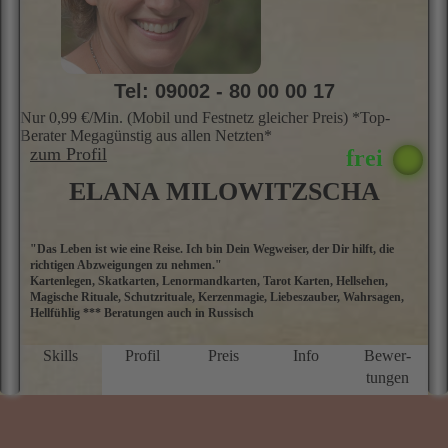
Tel: 09002 - 80 00 00 17
Nur 0,99 €/Min. (Mobil und Festnetz gleicher Preis) *Top-
Berater Megagünstig aus allen Netzten*
zum Profil
ELANA MILOWITZSCHA
"Das Leben ist wie eine Reise. Ich bin Dein Wegweiser, der Dir hilft, die
M
richtigen Abzweigungen zu nehmen."
E
Kartenlegen, Skatkarten, Lenormandkarten, Tarot Karten, Hellsehen,
M
Magische Rituale, Schutzrituale, Kerzenmagie, Liebeszauber, Wahrsagen,
ü
Hellfühlig *** Beratungen auch in Russisch
a
D
P
Skills
Profil
Preis
Info
Bewer­
g
tungen
N
f
u
M