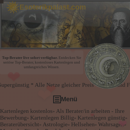
Esoterikpalast.com
❤
❤
Top-Berater live sofort verfügbar.
Entdecken Sie
seriöse Top-Berater, kostenloses Kartenlegen und
umfangreiches Wissen.
❤
Netze gleicher Preis * Handy und Festnetz gleicher P
❤
Menü
❤
Kartenlegen kostenlos
Als Berater/in arbeiten - Ihre
»
❤
Kartenlegen kostenlos
Bewerbung
Kartenlegen Billig
Kartenlegen günstig
»
»
»
Als Berater/in arbeiten - Ihre Bewerbung
Beraterübersicht
Astrologie
Hellsehen
Wahrsagen
❤
❤
»
»
»
»