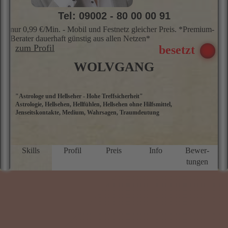
Tel: 09002 - 80 00 00 91
nur 0,99 €/Min. - Mobil und Festnetz gleicher Preis. *Premium-
Berater dauerhaft günstig aus allen Netzen*
zum Profil
WOLVGANG
"Astrologe und Hellseher - Hohe Treffsicherheit"
„
Astrologie, Hellsehen, Hellfühlen, Hellsehen ohne Hilfsmittel,
u
Jenseitskontakte, Medium, Wahrsagen, Traumdeutung
H
p
b
e
P
Skills
Profil
Preis
Info
Bewer­
o
tungen
u
a
Z
V
E
o
B
L
K