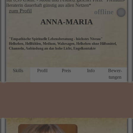
Beraterin dauerhaft günstig aus allen Netzen*
zum Profil
ANNA-MARIA
"Empathische Spirituelle Lebensberatung - höchstes Niveau"
…
Hellsehen, Hellfühlen, Medium, Wahrsagen, Hellsehen ohne Hilfsmittel,
g
Channeln, Anbindung an das hohe Licht, Engelkontakte
s
s
i
I
G
Skills
Profil
Preis
Info
Bewer­
M
tungen
W
i
u
Z
S
g
M
G