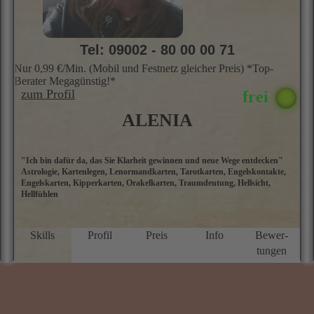
Tel: 09002 - 80 00 00 71
Nur 0,99 €/Min. (Mobil und Festnetz gleicher Preis) *Top-
Berater Megagünstig!*
zum Profil
ALENIA
"Ich bin dafür da, das Sie Klarheit gewinnen und neue Wege entdecken"
M
Astrologie, Kartenlegen, Lenormandkarten, Tarotkarten, Engelskontakte,
L
Engelskarten, Kipperkarten, Orakelkarten, Traumdeutung, Hellsicht,
A
Hellfühlen
g
m
u
Le
Skills
Profil
Preis
Info
Bewer­
H
tungen
S
k
T
v
m
n