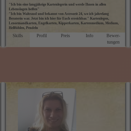
"Ich bin eine langjährige Kartenlegerin und werde Ihnen in allen
S
Lebenslagen helfen"
vo
"Ich bin Waltraud und bekannt von Astrozeit 24, wo ich jahrelang
J
Beraterin war. Jetzt bin ich hier für Euch erreichbar." Kartenlegen,
D
Lenormandkarten, Engelkarten, Kipperkarten, Kartenmedium, Medium,
li
Hellfühlen, Pendeln
e
d
Skills
Profil
Preis
Info
Bewer­
D
tungen
E
n
i
d
l
i
m
B