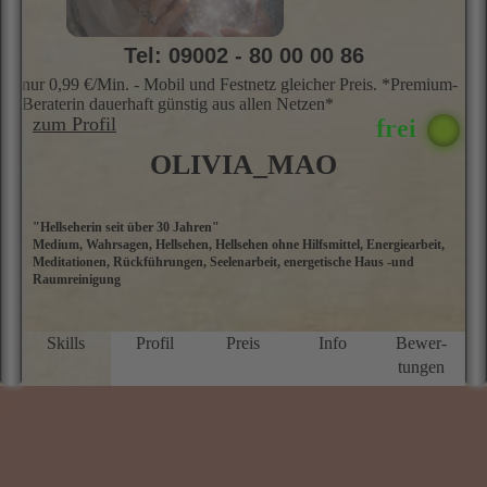
Tel: 09002 - 80 00 00 86
nur 0,99 €/Min. - Mobil und Festnetz gleicher Preis. *Premium-
Beraterin dauerhaft günstig aus allen Netzen*
zum Profil
OLIVIA_MAO
"Hellseherin seit über 30 Jahren"
M
Medium, Wahrsagen, Hellsehen, Hellsehen ohne Hilfsmittel, Energiearbeit,
He
Meditationen, Rückführungen, Seelenarbeit, energetische Haus -und
n
Raumreinigung
S
M
k
B
Skills
Profil
Preis
Info
Bewer­
W
tungen
u
i
i
z
s
E
B