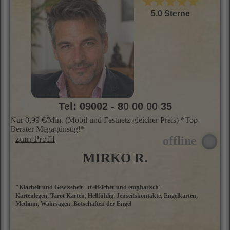
★★★★★
B
g
5.0 Sterne
h
Tel: 09002 - 80 00 00 35
Nur 0,99 €/Min. (Mobil und Festnetz gleicher Preis) *Top-
Berater Megagünstig!*
zum Profil
MIRKO R.
"Klarheit und Gewissheit - treffsicher und emphatisch"
H
Kartenlegen, Tarot Karten, Hellfühlig, Jenseitskontakte, Engelkarten,
b
Medium, Wahrsagen, Botschaften der Engel
T
G
a
e