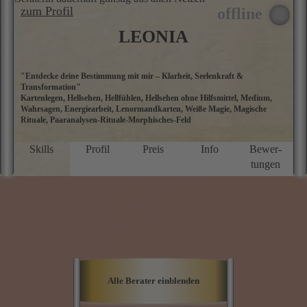
zum Profil
LEONIA
"Entdecke deine Bestimmung mit mir – Klarheit, Seelenkraft &
S
Transformation"
U
Kartenlegen, Hellsehen, Hellfühlen, Hellsehen ohne Hilfsmittel, Medium,
S
Wahrsagen, Energiearbeit, Lenormandkarten, Weiße Magie, Magische
e
Rituale, Paaranalysen-Rituale-Morphisches-Feld
B
u
w
Skills
Profil
Preis
Info
Bewer­
U
tungen
k
H
a
L
b
P
g
M
R
D
L
Alle Berater einblenden
u
T
O