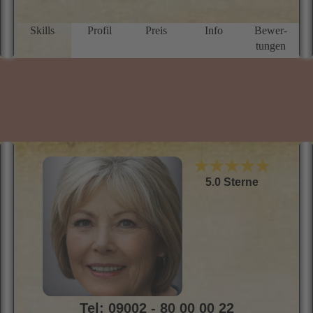
h
d
W
Skills
Profil
Preis
Info
Bewer­
L
tungen
o
m
★★★★★
5.0 Sterne
Tel: 09002 - 80 00 00 22