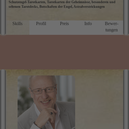
Schutzengel-Tarotkarten, Tarotkarten der Geheimnisse, besonderen und
b
seltenen Tarotdecks, Botschaften der Engel, Astralverstrickungen
m
d
un
S
Skills
Profil
Preis
Info
Bewer­
ü
tungen
v
e
Z
m
V
n
n
St