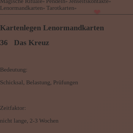
Kartenlegen Billig
Magische Rituale
Pendeln
Jenseitskontakte
»
»
»
Kartenlegen günstig
Lenormandkarten
Tarotkarten
»
»
Beraterübersicht
Astrologie
Kartenlegen Lenormandkarten
Hellsehen
Wahrsagen
Magische Rituale
36 Das Kreuz
Pendeln
Jenseitskontakte
Lenormandkarten
Tarotkarten
Bedeutung:
Schicksal, Belastung, Prüfungen
Menü: Beraterübersicht Kategorien
Zeitfaktor:
Menü: Beraterübersicht von A bis Z
nicht lange, 2-3 Wochen
Menü: Kartenlegen kostenlos, Jobs,