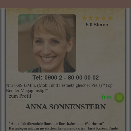
m
M
S
U
★★★★★
I
i
5.0 Sterne
kr
Tel: 0900 2 - 80 00 00 02
Nur 0,99 €/Min. (Mobil und Festnetz gleicher Preis) *Top-
Berater Megagünstig!*
zum Profil
ANNA SONNENSTERN
"Anna: Ich übermittle Ihnen die Botschaften und Wahrheiten"
A
Kartenlegen mit den mystischen Lenormandkarten, Tarot Karten, Pendel,
d