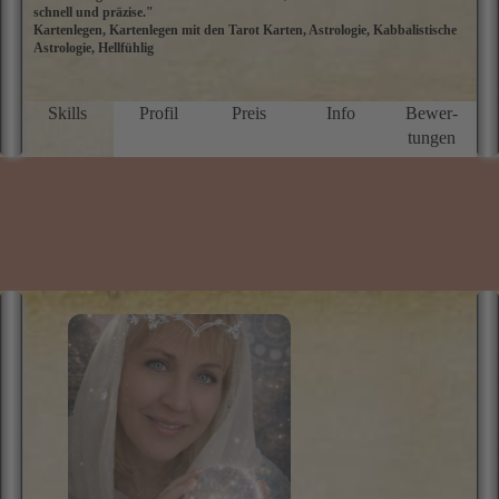
schnell und präzise."
i
Kartenlegen, Kartenlegen mit den Tarot Karten, Astrologie, Kabbalistische
A
Astrologie, Hellfühlig
d
s
sp
a
Skills
Profil
Preis
Info
Bewer­
Si
tungen
I
d
r
f
b
E