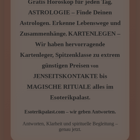
IMMER DA – KARTENLEGEN
KOSTENLOS ONLINE Umfassendes
Gratis Kartenlegen
DEIN
,
HOROSKOP – Was sagen die Sterne?
Gratis Horoskop für jeden Tag
,
ASTROLOGIE – Finde Deinen
Astrologen. Erkenne Lebenswege und
Zusammenhänge
KARTENLEGEN –
,
Wir haben hervorragende
Kartenleger, Spitzenklasse zu extrem
günstigen Preisen
von
JENSEITSKONTAKTE bis
MAGISCHE RITUALE alles im