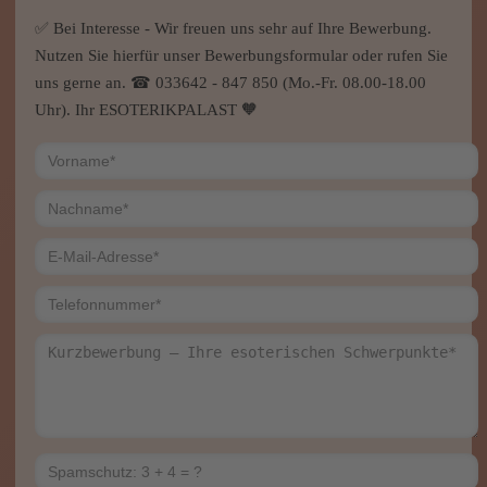
willkommen. Ein Festnetzanschluss ist von Vorteil,
Mobiltelefonie ist ebenfalls möglich. Unsere Berater*innen
benötigen neben einem Telefonanschluss spirituelle
Fähigkeiten sowie Internet und genügend Zeit für die
Beratungstätigkeit. Zudem achten wir auf einen freundlichem
Umgangston miteinander.
✅ Bei Interesse - Wir freuen uns sehr auf Ihre Bewerbung.
Nutzen Sie hierfür unser Bewerbungsformular oder rufen Sie
uns gerne an. ☎ 033642 - 847 850 (Mo.-Fr. 08.00-18.00
Uhr). Ihr ESOTERIKPALAST 🧡