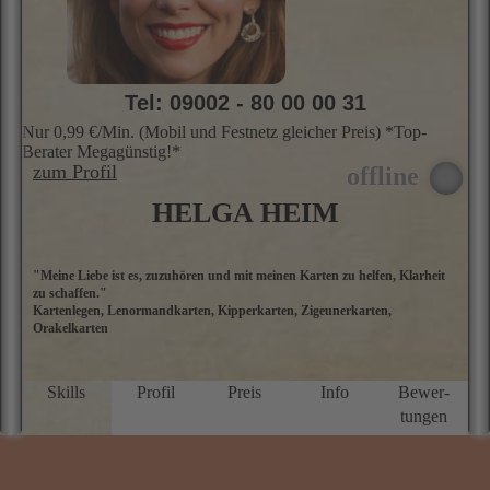
★★★★★
5.0 Sterne
Tel: 09002 - 80 00 00 31
Nur 0,99 €/Min. (Mobil und Festnetz gleicher Preis) *Top-
Berater Megagünstig!*
zum Profil
HELGA HEIM
"Meine Liebe ist es, zuzuhören und mit meinen Karten zu helfen, Klarheit
I
zu schaffen."
N
Kartenlegen, Lenormandkarten, Kipperkarten, Zigeunerkarten,
D
Orakelkarten
P