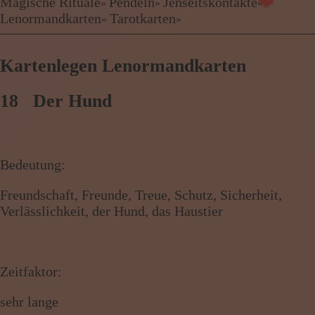
Kartenlegen Billig
Magische Rituale
Pendeln
Jenseitskontakte
»
»
»
Kartenlegen günstig
Lenormandkarten
Tarotkarten
»
»
❤
Beraterübersicht
Astrologie
Kartenlegen Lenormandkarten
Hellsehen
Wahrsagen
Magische Rituale
18 Der Hund
Pendeln
Jenseitskontakte
Lenormandkarten
Tarotkarten
Bedeutung:
Freundschaft, Freunde, Treue, Schutz, Sicherheit,
Menü: Beraterübersicht Kategorien
Verlässlichkeit, der Hund, das Haustier
Menü: Beraterübersicht von A bis Z
Zeitfaktor:
sehr lange
Menü: Kartenlegen kostenlos, Jobs,