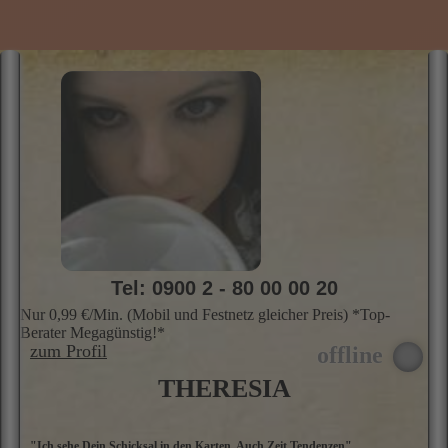
u
Le
Skills
Profil
Preis
Info
Bewer­
H
tungen
S
k
T
v
m
n
H
o
g
Z
u
f
Tel: 0900 2 - 80 00 00 20