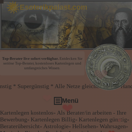
Esoterikpalast.com
❤
Top-Berater live sofort verfügbar.
Entdecken Sie
seriöse Top-Berater, kostenloses Kartenlegen und
❤
umfangreiches Wissen.
❤
❤
tig * Alle Netze gleicher Preis * Handy und Festnetz
Menü
Kartenlegen kostenlos
Als Berater/in arbeiten - Ihre
»
Kartenlegen kostenlos
❤
Bewerbung
Kartenlegen Billig
Kartenlegen günstig
❤
»
»
»
Als Berater/in arbeiten - Ihre Bewerbung
Beraterübersicht
Astrologie
Hellsehen
Wahrsagen
»
»
»
»
❤