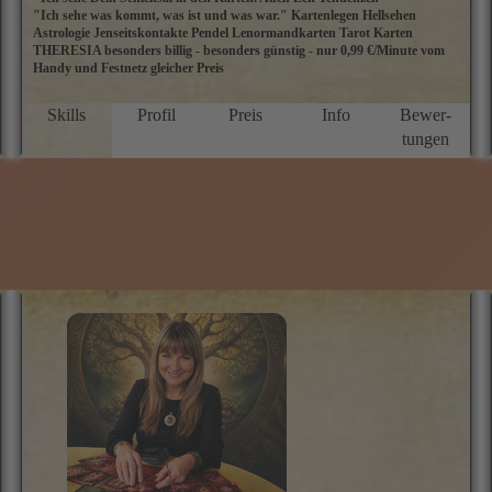
Nur 0,99 €/Min. (Mobil und Festnetz gleicher Preis) *Top-
Berater Megagünstig!*
zum Profil
THERESIA
"Ich sehe Dein Schicksal in den Karten. Auch Zeit Tendenzen"
I
"Ich sehe was kommt, was ist und was war." Kartenlegen Hellsehen
Astrologie Jenseitskontakte Pendel Lenormandkarten Tarot Karten
THERESIA besonders billig - besonders günstig - nur 0,99 €/Minute vom
Handy und Festnetz gleicher Preis
Skills
Profil
Preis
Info
Bewer­
tungen