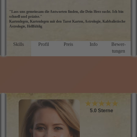
Tel: 0900 2 - 80 00 00 23
Nur 0,99 €/Min. (Mobil und Festnetz gleicher Preis) *Top-
Berater Megagünstig!*
zum Profil
ANDRE VOLTAN
"Lass uns gemeinsam die Antworten finden, die Dein Herz sucht. Ich bin
A
schnell und präzise."
i
Kartenlegen, Kartenlegen mit den Tarot Karten, Astrologie, Kabbalistische
A
Astrologie, Hellfühlig
d
s
sp
a
Skills
Profil
Preis
Info
Bewer­
Si
tungen
I
d
r
f
b
E