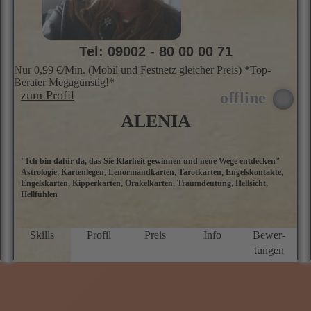
in
B
g
h
Tel: 09002 - 80 00 00 71
Nur 0,99 €/Min. (Mobil und Festnetz gleicher Preis) *Top-
Berater Megagünstig!*
zum Profil
ALENIA
"Ich bin dafür da, das Sie Klarheit gewinnen und neue Wege entdecken"
M
Astrologie, Kartenlegen, Lenormandkarten, Tarotkarten, Engelskontakte,
L
Engelskarten, Kipperkarten, Orakelkarten, Traumdeutung, Hellsicht,
A
Hellfühlen
g
m