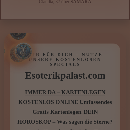
Hoffnung zu behalten. Kurz darauf kam ein
unerwarteter Kontakt. Ich bin so dankbar
für dieses Gespräch. 🌹⭐⭐⭐⭐⭐“
Svetlana aus Duisburg über
ANJA MARIA
WIR FÜR DICH – NUTZE
UNSERE KOSTENLOSEN
SPECIALS
Esoterikpalast.com