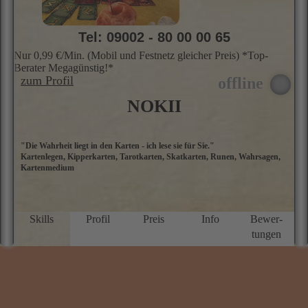
Tel: 09002 - 80 00 00 65
Nur 0,99 €/Min. (Mobil und Festnetz gleicher Preis) *Top-
Berater Megagünstig!*
zum Profil
NOKII
"Die Wahrheit liegt in den Karten - ich lese sie für Sie."
I
Kartenlegen, Kipperkarten, Tarotkarten, Skatkarten, Runen, Wahrsagen,
T
Kartenmedium
F
mi