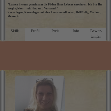
Tel: 09002 - 80 00 00 22
Nur 0,99 €/Min. (Mobil und Festnetz gleicher Preis) *Top-
Berater Megagünstig!*
zum Profil
TITZYA
"Lassen Sie uns gemeinsam die Fäden Ihres Lebens entwirren. Ich bin Ihr
M
Wegbegleiter – mit Herz und Verstand."
i
Kartenlegen, Kartenlegen mit den Lenormandkarten, Hellfühlig, Medium,
M
Mentorin
Se
v
l
ü
Skills
Profil
Preis
Info
Bewer­
a
tungen
H
K
z
a
k
e
v
d
E
w