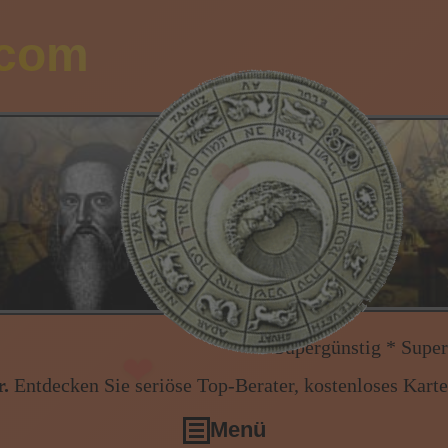
.com
Supergünstig * Supergünstig * Alle N
❤
.
Entdecken Sie seriöse Top-Berater, kostenloses Kart
Menü