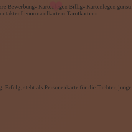
 Ihre Bewerbung
Kartenlegen Billig
Kartenlegen günst
»
»
kontakte
Lenormandkarten
Tarotkarten
»
»
»
ewerbung
Freie Berate
 Erfolg, steht als Personenkarte für die Tochter, junge
rien