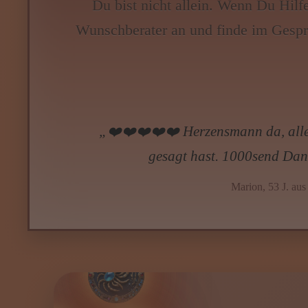
Du bist nicht allein. Wenn Du Hilf
Wunschberater an und finde im Gespr
„❤️✨Ich habe wegen einer alten Herze
losließ. Anja-Maria hat mit so viel W
musste. Sie hat mir geholfen, loszul
darauf kam ein unerwarteter Kontakt
Svetlana au