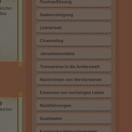
Fluchauflösung
Seelenreinigung
7
Lichtarbeit
leicher
09002 - 80 00 00 17 (0,99 €/Min. Mobil
llen
und Festnetz gleicher Preis) *Top-
Channeling
Beraterin dauerhaft günstig aus allen
Jenseitskontakte
 bei
Netzen*
Trancereise in die Anderswelt
us
seit
Nachrichten von Verstorbenen
Erkennen von vorherigen Leben
ch
Rückführungen
Ich
Dualseelen
3
t,
leicher
Karmische Verbundenheiten