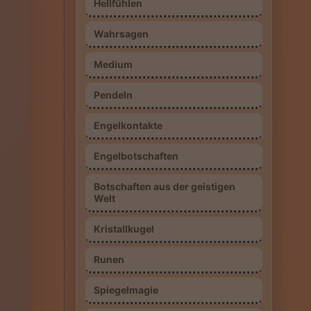
Hellfühlen
Wahrsagen
Medium
Pendeln
Engelkontakte
Engelbotschaften
Botschaften aus der geistigen
Welt
Kristallkugel
Runen
Spiegelmagie