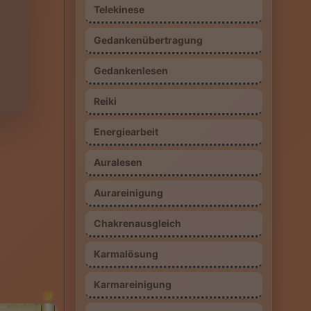
Telekinese
Gedankenübertragung
Gedankenlesen
Reiki
Energiearbeit
Auralesen
Aurareinigung
Chakrenausgleich
Karmalösung
Karmareinigung