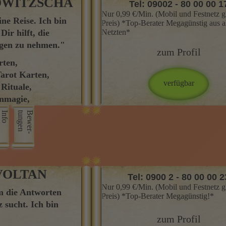
OWITZSCHA
Tel: 09002 - 80 00 00 1
Nur 0,99 €/Min. (Mobil und Festnetz g
ine Reise. Ich bin
Mein Name ist ELANA
Preis) *Top-Berater Megagünstig aus a
ir hilft, die
MILOWITZSCHA Seit über 30
Netzten*
ngen zu nehmen."
Jahren besitze ich Erfahrung im
zum Profil
Kartenlegen Herzlich Willkommen
rten,
mir, Ich bin ELANA
arot Karten,
MILOWITZSCHA und stamme a
Rituale,
einer Kartenlegerfamilie und lege 
enmagie,
über 30 Jahren die
agen, Hellfühlig
Info
n
B
e
w
e
r
­
t
u
n
g
e
Skat-,Lenormandkarten und
 in Russisch
Tarotkarten. Danach absolvierte i
ein Studium der Psychologie und
belegte erfolgreich mein Diplom. 
berate Sie sehr feinfühlend in den
VOLTAN
Tel: 0900 2 - 80 00 00 2
Bereichen Liebe und Partnerschaf
Nur 0,99 €/Min. (Mobil und Festnetz g