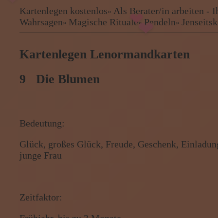
Kartenlegen kostenlos
Als Berater/in arbeiten -
»
Kartenlegen kostenlos
Wahrsagen
Magische Rituale
Pendeln
Jenseits
»
»
»
❤
Als Berater/in arbeiten - Ihre B
Kartenlegen Billig
Kartenlegen Lenormandkarten
Kartenlegen günstig
Beraterübersicht
Astrologie
9 Die Blumen
Hellsehen
Wahrsagen
Magische Rituale
Pendeln
Bedeutung:
Jenseitskontakte
Lenormandkarten
Glück, großes Glück, Freude, Geschenk, Einladung,
Tarotkarten
junge Frau
Menü: Beraterübersicht Katego
Zeitfaktor:
Frühjahr, bis zu 3 Monate