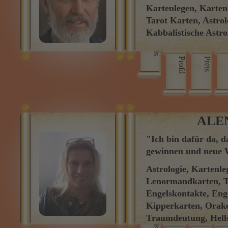
"Lass uns gemeinsa
finden, die Dein Her
schnell und präzise.
Kartenlegen, Karten
Tarot Karten, Astrol
Kabbalistische Astrol
Skills
Profil
Preis
ALE
"Ich bin dafür da, d
gewinnen und neue 
Astrologie, Kartenle
Lenormandkarten, T