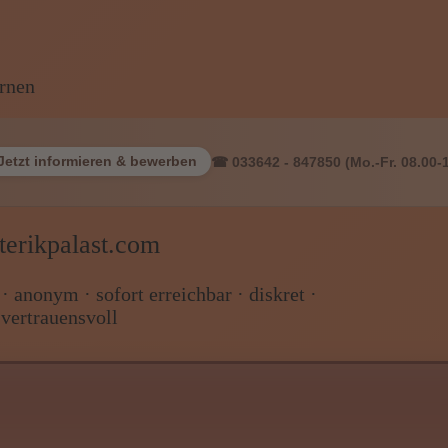
is Z
obs, Wissen von A - Z
Jetzt informieren & bewerben
☎ 033642 - 847850 (Mo.-Fr. 08.00-
terikpalast.com
 anonym · sofort erreichbar · diskret ·
vertrauensvoll