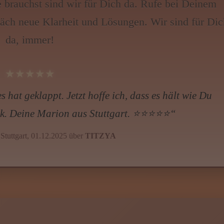
e brauchst sind wir für Dich da. Rufe bei Deinem
äch neue Klarheit und Lösungen. Wir sind für Dic
da, immer!
★★★★★
nsgeschichte angerufen, die mich seit Jahren nicht
ärme gesprochen, dass ich mitten im Gespräch weinen
assen – und gleichzeitig Hoffnung zu behalten. Kurz
. Ich bin so dankbar für dieses Gespräch. 🌹⭐⭐⭐⭐⭐
s Duisburg über
ANJA MARIA