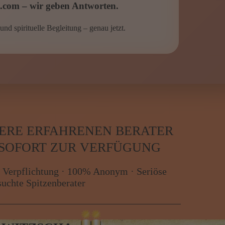
LE alles im Esoterikpalast
.
t.com – wir geben Antworten.
und spirituelle Begleitung – genau jetzt.
SERE ERFAHRENEN BERATER
 SOFORT ZUR VERFÜGUNG
 Verpflichtung · 100% Anonym · Seriöse
suchte Spitzenberater