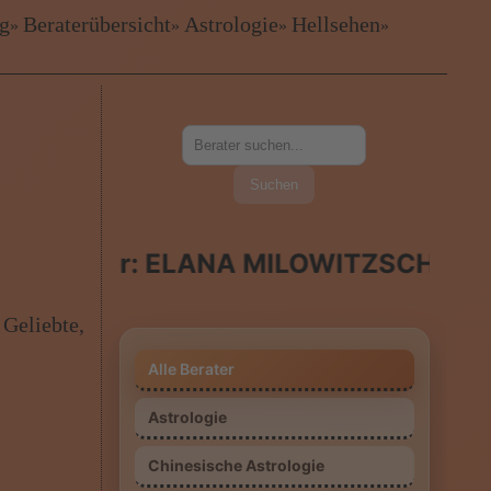
❤
ig
Beraterübersicht
Astrologie
Hellsehen
❤
»
»
»
»
Suchen
r: ELANA MILOWITZSCHA Im Gespräch
 Geliebte,
Alle Berater
Astrologie
Chinesische Astrologie