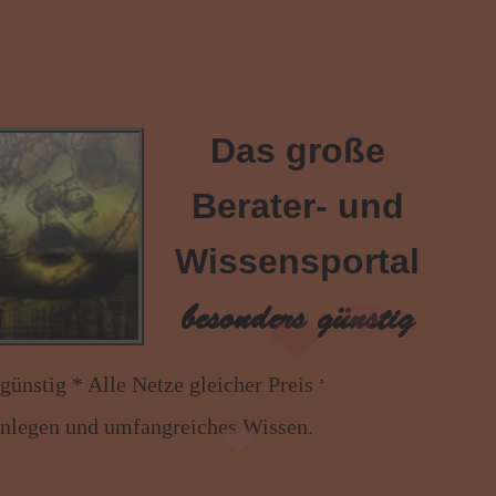
Das große
Berater- und
❤
Wissensportal
❤
besonders günstig
etze gleicher Preis * Handy und Festnetz gleicher Pr
enlegen und umfangreiches Wissen.
❤
❤