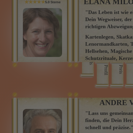
ELANA MIL
★★★★★
5.0 Sterne
"Das Leben ist wie e
Dein Wegweiser, der D
richtigen Abzweigu
Kartenlegen, Skatka
Lenormandkarten, T
Hellsehen, Magische 
Skills
Schutzrituale, Kerz
Liebeszauber, Wahrs
Profil
Preis
*** Beratungen auch
ANDRE 