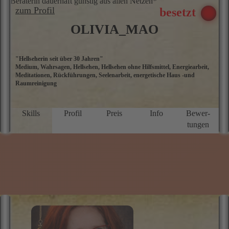
Tel: 09002 - 80 00 00 86
nur 0,99 €/Min. - Mobil und Festnetz gleicher Preis. *Premium-
Beraterin dauerhaft günstig aus allen Netzen*
zum Profil
OLIVIA_MAO