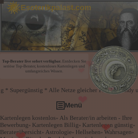
Esoterikpalast.com
❤
Top-Berater live sofort verfügbar.
Entdecken Sie
seriöse Top-Berater, kostenloses Kartenlegen und
umfangreiches Wissen.
❤
e Netze gleicher Preis * Handy und Festnetz gleiche
❤
❤
Menü
❤
Kartenlegen kostenlos
Als Berater/in arbeiten - Ihre
»
❤
Kartenlegen kostenlos
Bewerbung
Kartenlegen Billig
Kartenlegen günstig
❤
»
»
»
Als Berater/in arbeiten - Ihre Bewerbung
Beraterübersicht
Astrologie
Hellsehen
Wahrsagen
»
»
»
»