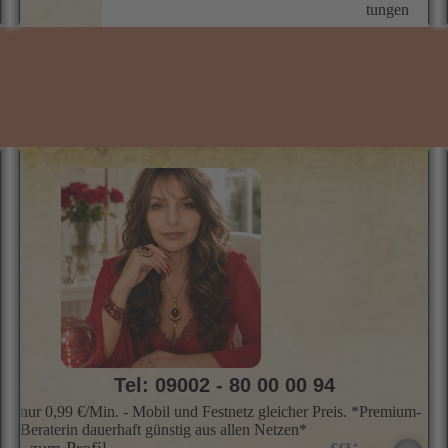
Tel: 09002 - 80 00 00 88
nur 0,99 €/Min. - Mobil und Festnetz gleicher Preis. *Premium-
Beraterin dauerhaft günstig aus allen Netzen*
zum Profil
ANNA-MARIA
"Empathische Spirituelle Lebensberatung - höchstes Niveau"
…
Hellsehen, Hellfühlen, Medium, Wahrsagen, Hellsehen ohne Hilfsmittel,
g
Channeln, Anbindung an das hohe Licht, Engelkontakte
s
s
i
I
G
Skills
Profil
Preis
Info
Bewer­
M
tungen
W
i
u
Z
S