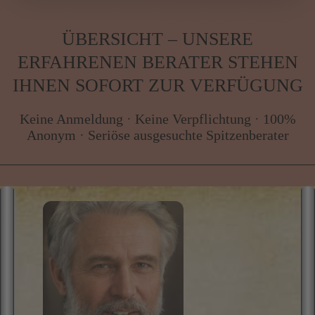
Kartenleger, Spitzenklasse zu extrem
günstigen Preisen
von
JENSEITSKONTAKTE bis
MAGISCHE RITUALE alles im
Esoterikpalast
.
Esoterikpalast.com – wir geben Antworten.
Antworten, Klarheit und spirituelle Begleitung –
genau jetzt.
ÜBERSICHT – UNSERE