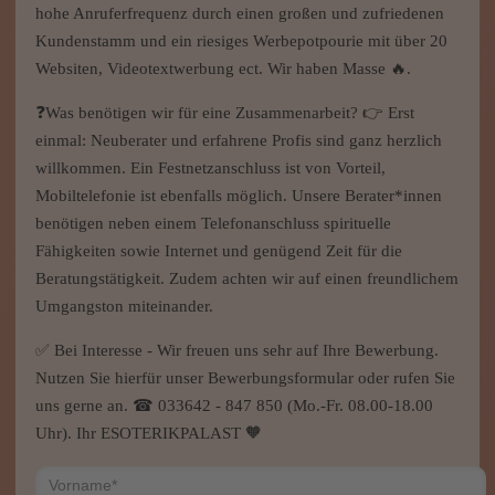
Bereich Kartenlegen, Astrologie &
Hellsehen ect. gesucht
✨ Der Esoterikpalast sucht neue Beraterinnen und Berater für
sein liebevolles Team. Als etablierte Institution im deutschen
Markt bieten wir unseren Kundinnen und Kunden seit fast 20
Jahren hochwertige spirituelle Beratungen.
Verantwortung, Einfühlungsvermögen und der Wunsch,
Menschen ehrlich zu begleiten, stehen bei uns im
Vordergrund. Spiritualität ist unsere Leidenschaft.
🧡 Wichtig für unsere Berater*innen: Wir bieten unseren
Beraterinnen und Beratern ein sehr liebevolles Team, eine
komplett freie Zeiteinteilung, keine Portalgebühren und eine
hohe Anruferfrequenz durch einen großen und zufriedenen
Kundenstamm und ein riesiges Werbepotpourie mit über 20
Websiten, Videotextwerbung ect. Wir haben Masse 🔥.