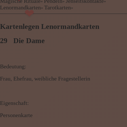
❤
Kartenlegen Billig
Magische Rituale
Pendeln
Jenseitskontakte
»
»
»
Kartenlegen günstig
Lenormandkarten
Tarotkarten
»
»
❤
Beraterübersicht
Astrologie
Kartenlegen Lenormandkarten
Hellsehen
Wahrsagen
Magische Rituale
29 Die Dame
Pendeln
Jenseitskontakte
Lenormandkarten
Tarotkarten
Bedeutung:
Frau, Ehefrau, weibliche Fragestellerin
Menü: Beraterübersicht Kategorien
Eigenschaft:
Menü: Beraterübersicht von A bis Z
Personenkarte
Menü: Kartenlegen kostenlos, Jobs,