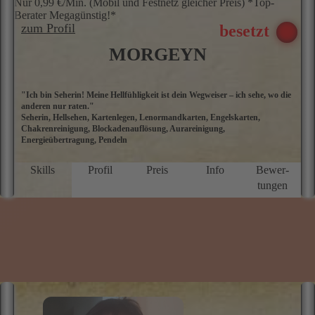
★★★★★
5.0 Sterne
Tel: 0900 2 - 80 00 00 08
Nur 0,99 €/Min. (Mobil und Festnetz gleicher Preis) *Top-
Berater Megagünstig!*
zum Profil
MORGEYN