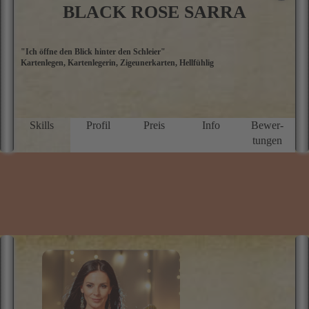
St
Tel: 09002 - 80 00 00 72
Nur 0,99 €/Min. (Mobil und Festnetz gleicher Preis) *Top-
Berater Megagünstig!*
zum Profil
BLACK ROSE SARRA
"Ich öffne den Blick hinter den Schleier"
W