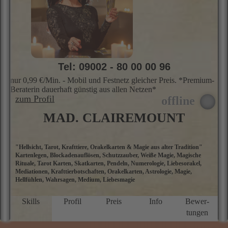
Kartenlegen, Kartenlegerin, Zigeunerkarten, Hellfühlig
W
d
a
w
se
W
Skills
Profil
Preis
Info
Bewer­
w
tungen
te
d
d
S
L