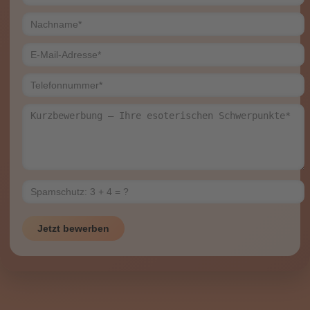
❓Was benötigen wir für eine Zusammenarbeit? 👉 Erst
einmal: Neuberater und erfahrene Profis sind ganz herzlich
willkommen. Ein Festnetzanschluss ist von Vorteil,
Mobiltelefonie ist ebenfalls möglich. Unsere Berater*innen
benötigen neben einem Telefonanschluss spirituelle
Fähigkeiten sowie Internet und genügend Zeit für die
Beratungstätigkeit. Zudem achten wir auf einen freundlichem
Umgangston miteinander.
✅ Bei Interesse - Wir freuen uns sehr auf Ihre Bewerbung.
Nutzen Sie hierfür unser Bewerbungsformular oder rufen Sie
uns gerne an. ☎ 033642 - 847 850 (Mo.-Fr. 08.00-18.00
Uhr). Ihr ESOTERIKPALAST 🧡