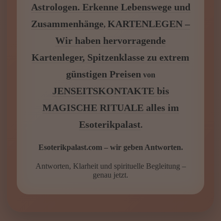
WIR FÜR DICH – NUTZE
UNSERE KOSTENLOSEN
SPECIALS
Esoterikpalast.com
IMMER DA – KARTENLEGEN
KOSTENLOS ONLINE Umfassendes
Gratis Kartenlegen
DEIN
,
HOROSKOP – Was sagen die Sterne?
Gratis Horoskop für jeden Tag
,
ASTROLOGIE – Finde Deinen
Astrologen. Erkenne Lebenswege und
Zusammenhänge
KARTENLEGEN –
,
Wir haben hervorragende