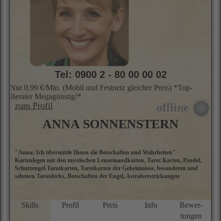
"Ich bin Ihre spirituelle ganzheitliche Beraterin"
I
Kartenlegen, Engelkarten, Hellfühlig, Pendeln, Orakelkarten
l
i
S
u
k
Skills
Profil
Preis
Info
Bewer­
tungen
★★★★★
5.0 Sterne