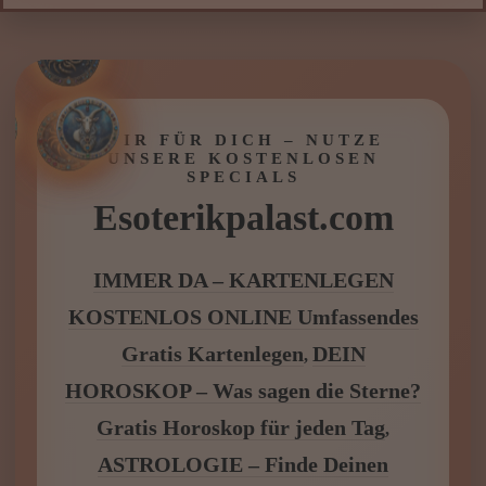
was ich tun soll, sondern mir gezeigt,
warum ich mich immer wieder im Kreis
drehe. Drei Wochen später habe ich genau
die Entscheidung getroffen, vor der ich
solche Angst hatte – und es war richtig.
Dieses Gespräch hat mich innerlich befreit.
Ich möchte mich wirklich dafür von Herzen
für Deine Hilfe bedanken ⭐⭐⭐⭐⭐“
Silvana J., 25.09.2025 über
RIA LOTTE