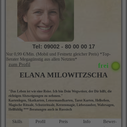
"Das Leben ist wie eine Reise. Ich bin Dein Wegweiser, der Dir hilft, die
M
richtigen Abzweigungen zu nehmen."
E
Kartenlegen, Skatkarten, Lenormandkarten, Tarot Karten, Hellsehen,
M
Magische Rituale, Schutzrituale, Kerzenmagie, Liebeszauber, Wahrsagen,
ü
Hellfühlig *** Beratungen auch in Russisch
a
D
P
Skills
Profil
Preis
Info
Bewer­
g
tungen
N
f
u
M