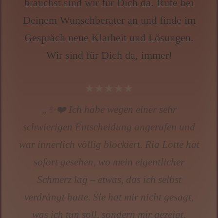
brauchst sind wir für Dich da. Rufe bei
Wissen von A - Z
Deinem Wunschberater an und finde im
Gespräch neue Klarheit und Lösungen.
Wir sind für Dich da, immer!
★★★★★
„Ich war innerlich völlig aufgewühlt und
hatte eigentlich keine Erwartungen. Das
Gespräch mit Anna hat mir eine Ruhe
gegeben, die ich seit Wochen nicht mehr
gespürt habe. Es war, als hätte mir jemand
den Druck von der Brust genommen.“