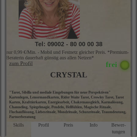
"Tarot, Sibilla und mediale Eingebungen für neue Perspektiven"
Ü
Kartenlegen, Lenormandkarten, Rider Waite Tarot, Crowley Tarot, Tarot
m
Karten, Krafttierkarten, Energiearbeit, Chakrenausgleich, Karmalösung,
e
Channeling, Spiegelmagie, Pendeln, Hellfühlen, Magische Rituale,
v
Fluchauflösung, Liebesrituale, Mondrituale, Schutzrituale, Traumdeutung,
R
Partnerberatung
Ka
e
Skills
Profil
Preis
Info
Bewer­
v
tungen
W
we
d
l
i
e
e
B
e
b
E
★★★★★
A
p
5.0 Sterne
A
s
P
g
S
E
d