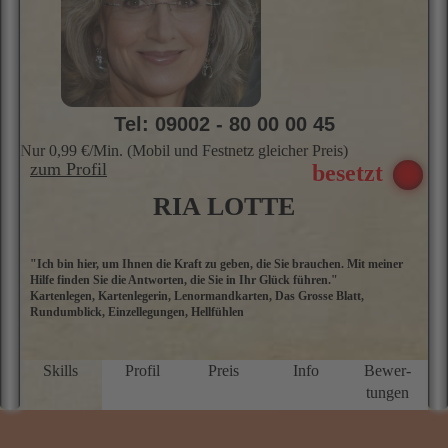
Kartenlegen, Kartenlegerin, Lenormandkarten, Das Grosse Blatt,
hi
Rundumblick, Einzellegungen, Hellfühlen
m
h
d
W
Skills
Profil
Preis
Info
Bewer­
L
tungen
o
m
★★★★★
5.0 Sterne