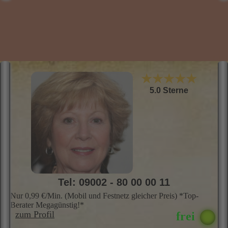
Tel: 09002 - 80 00 00 11
Nur 0,99 €/Min. (Mobil und Festnetz gleicher Preis) *Top-
Berater Megagünstig!*
zum Profil
RIHLANA
"Wir gehen tiefer als die Oberfläche. Mit meiner Gabe finde ich die
I
Ursachen, damit sich Deine Probleme lösen werden."
K
Hellsehen, Kristallkugel, Telepathie, Kartenlegen mit den
Kr
Lenormandkarten, Zigeunerkarten, Skatkarten, Orakelkarten,
e
Tierkommunikation
g
g
A
Skills
Profil
Preis
Info
Bewer­
tungen