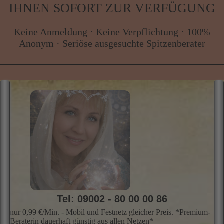
Tel: 09002 - 80 00 00 86
nur 0,99 €/Min. - Mobil und Festnetz gleicher Preis. *Premium-
Beraterin dauerhaft günstig aus allen Netzen*
zum Profil
OLIVIA_MAO
"Hellseherin seit über 30 Jahren"
M
Medium, Wahrsagen, Hellsehen, Hellsehen ohne Hilfsmittel, Energiearbeit,
He
Meditationen, Rückführungen, Seelenarbeit, energetische Haus -und
n
Raumreinigung
S
M
k
B
Skills
Profil
Preis
Info
Bewer­
W
tungen
u
i
i
z