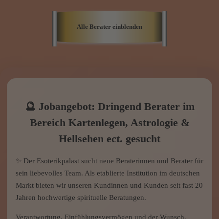
✨ Der Esoterikpalast sucht neue Beraterinnen und Berater für
sein liebevolles Team. Als etablierte Institution im deutschen
Markt bieten wir unseren Kundinnen und Kunden seit fast 20
Jahren hochwertige spirituelle Beratungen.
Verantwortung, Einfühlungsvermögen und der Wunsch,
Menschen ehrlich zu begleiten, stehen bei uns im
Vordergrund. Spiritualität ist unsere Leidenschaft.
🧡 Wichtig für unsere Berater*innen: Wir bieten unseren
Beraterinnen und Beratern ein sehr liebevolles Team, eine
komplett freie Zeiteinteilung, keine Portalgebühren und eine
hohe Anruferfrequenz durch einen großen und zufriedenen
Kundenstamm und ein riesiges Werbepotpourie mit über 20
Websiten, Videotextwerbung ect. Wir haben Masse 🔥.
❓Was benötigen wir für eine Zusammenarbeit? 👉 Erst
einmal: Neuberater und erfahrene Profis sind ganz herzlich