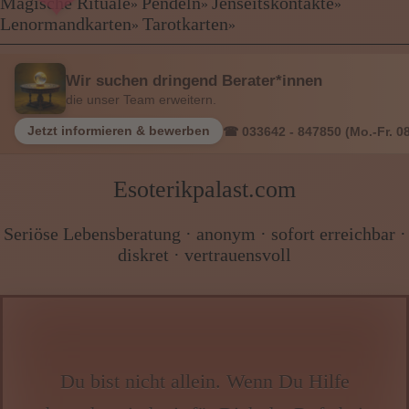
Kartenlegen Billig
Magische Rituale
Pendeln
Jenseitskontakte
»
»
»
❤
Kartenlegen günstig
Lenormandkarten
Tarotkarten
»
»
❤
Beraterübersicht
Astrologie
Wir suchen dringend Berater*innen
Hellsehen
die unser Team erweitern.
Wahrsagen
Magische Rituale
Jetzt informieren & bewerben
☎ 033642 - 847850 (Mo.-Fr. 08
Pendeln
Jenseitskontakte
Esoterikpalast.com
Lenormandkarten
Tarotkarten
Seriöse Lebensberatung · anonym · sofort erreichbar ·
diskret · vertrauensvoll
Menü: Beraterübersicht Kategorien
Menü: Beraterübersicht von A bis Z
Du bist nicht allein. Wenn Du Hilfe
Menü: Kartenlegen kostenlos, Jobs,