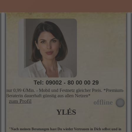
nur 0,99 €/Min. - Mobil und Festnetz gleicher Preis. *Premium-
Beraterin dauerhaft günstig aus allen Netzen*
zum Profil
YLÉS
"Nach meinen Beratungen hast Du wieder Vertrauen in Dich selbst und in
H
Deinen Weg"
l
Kartenlegerin, Kartenlegen mit den Kipperkarten, Tarot Karten, Rider
K
Waite Tarot, Orakelkarten, Hellfühlen, Traumdeutung, Wahrsagen
u
u
B
D
Skills
Profil
Preis
Info
Bewer­
E
tungen
u
s
d