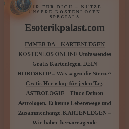
Gratis Horoskop für jeden Tag
,
ASTROLOGIE – Finde Deinen
Astrologen. Erkenne Lebenswege und
Zusammenhänge
KARTENLEGEN –
,
Wir haben hervorragende
Kartenleger, Spitzenklasse zu extrem
günstigen Preisen
von
JENSEITSKONTAKTE bis
MAGISCHE RITUALE alles im
Esoterikpalast
.
Esoterikpalast.com – wir geben Antworten.
Antworten, Klarheit und spirituelle Begleitung –
genau jetzt.