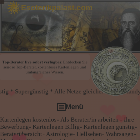
Esoterikpalast.com
❤
Top-Berater live sofort verfügbar.
Entdecken Sie
seriöse Top-Berater, kostenloses Kartenlegen und
umfangreiches Wissen.
❤
❤
ig * Alle Netze gleicher Preis * Handy und Festnetz
❤
Menü
❤
Kartenlegen kostenlos
Als Berater/in arbeiten - Ihre
»
Kartenlegen kostenlos
Bewerbung
Kartenlegen Billig
Kartenlegen günstig
»
»
»
❤
Als Berater/in arbeiten - Ihre Bewerbung
❤
Beraterübersicht
Astrologie
Hellsehen
Wahrsagen
»
»
»
»