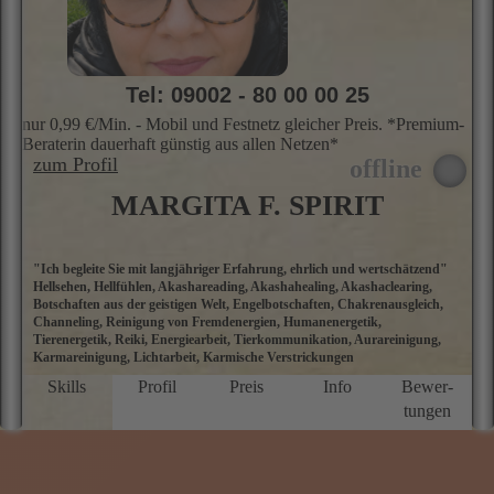
Channeling, Reinigung von Fremdenergien, Humanenergetik,
T
Tierenergetik, Reiki, Energiearbeit, Tierkommunikation, Aurareinigung,
A
Karmareinigung, Lichtarbeit, Karmische Verstrickungen
i
d
Skills
Profil
Preis
Info
Bewer­
D
tungen
w
l
S
S
Z
C
n
B
S
d
m
★★★★★
be
5.0 Sterne