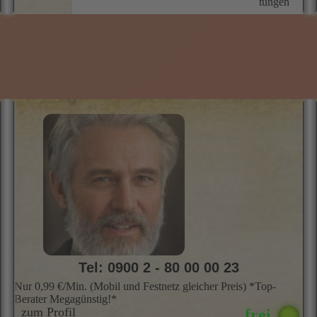
Tel: 0900 2 - 80 00 00 23
Nur 0,99 €/Min. (Mobil und Festnetz gleicher Preis) *Top-
Berater Megagünstig!*
zum Profil
ANDRE VOLTAN
"Lass uns gemeinsam die Antworten finden, die Dein Herz sucht. Ich bin
A
schnell und präzise."
i
Kartenlegen, Kartenlegen mit den Tarot Karten, Astrologie, Kabbalistische
A
Astrologie, Hellfühlig
d
s
sp
a
Skills
Profil
Preis
Info
Bewer­
Si
tungen
I
d
r
f
b