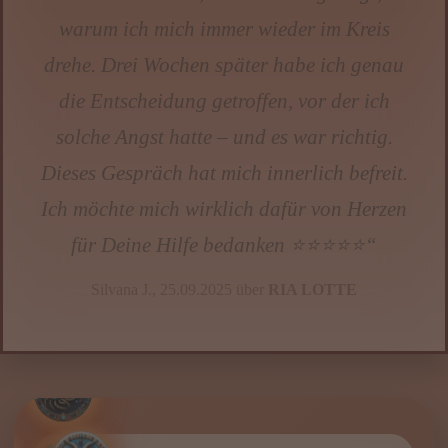
Sabine, 41 über
ANNA
WIR FÜR DICH – NUTZE
UNSERE KOSTENLOSEN
SPECIALS
Esoterikpalast.com
IMMER DA – KARTENLEGEN
KOSTENLOS ONLINE Umfassendes
Gratis Kartenlegen
DEIN
,
HOROSKOP – Was sagen die Sterne?