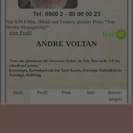
Tel: 0900 2 - 80 00 00 23
Nur 0,99 €/Min. (Mobil und Festnetz gleicher Preis) *Top-
Berater Megagünstig!*
zum Profil
ANDRE VOLTAN
"Lass uns gemeinsam die Antworten finden, die Dein Herz sucht. Ich bin
A
schnell und präzise."
i
Kartenlegen, Kartenlegen mit den Tarot Karten, Astrologie, Kabbalistische
A
Astrologie, Hellfühlig
d
s
sp
a
Skills
Profil
Preis
Info
Bewer­
Si
tungen
I
d
r
f
b
E