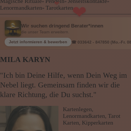
Kartenlegen Billig
Magische Rituale
Pendeln
Jenseitskontakte
»
»
»
Kartenlegen günstig
❤
Lenormandkarten
Tarotkarten
»
»
Beraterübersicht
Astrologie
Wir suchen dringend Berater*innen
Hellsehen
die unser Team erweitern.
Wahrsagen
Magische Rituale
Jetzt informieren & bewerben
☎ 033642 - 847850 (Mo.-Fr. 08
Pendeln
Jenseitskontakte
MILA KARYN
Lenormandkarten
Tarotkarten
"Ich bin Deine Hilfe, wenn Dein Weg im
Nebel liegt. Gemeinsam finden wir die
Menü: Beraterübersicht Kategorien
klare Richtung, die Du suchst."
Menü: Beraterübersicht von A bis Z
Kartenlegen,
Lenormandkarten, Tarot
Karten, Kipperkarten
Menü: Kartenlegen kostenlos, Jobs,