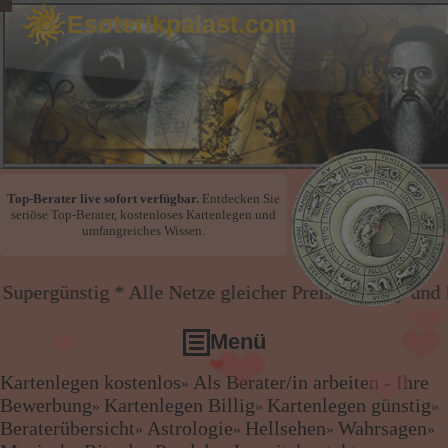
Esoterikpalast.com
❤
Top-Berater live sofort verfügbar.
Entdecken Sie
❤
seriöse Top-Berater, kostenloses Kartenlegen und
umfangreiches Wissen.
❤
❤
❤
tig * Alle Netze gleicher Preis * Handy und Festnetz
❤
Menü
Kartenlegen kostenlos
Als Berater/in arbeiten - Ihre
❤
»
❤
Kartenlegen kostenlos
Bewerbung
Kartenlegen Billig
Kartenlegen günstig
»
»
»
Als Berater/in arbeiten - Ihre Bewerbung
Beraterübersicht
Astrologie
Hellsehen
Wahrsagen
❤
»
»
»
»