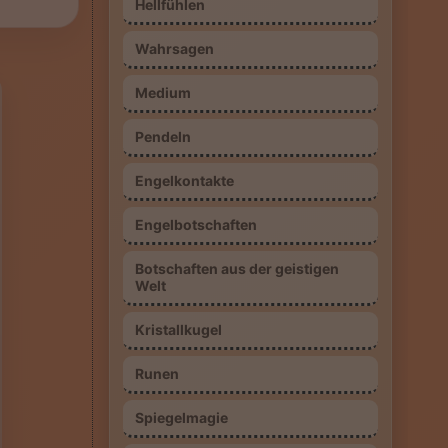
Hellfühlen
Wahrsagen
Medium
Pendeln
Engelkontakte
Engelbotschaften
Botschaften aus der geistigen
Welt
Kristallkugel
Runen
Spiegelmagie