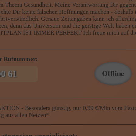
is Z
 Thema Gesundheit. Meine Verantwortung Dir gegenü
chte Dir keine falschen Hoffnungen machen - deshalb i
lbstverständlich. Genaue Zeitangaben kann ich allerdin
obs, Wissen von A - Z
zen, denn das Universum und die geistige Welt haben e
R ZEITPLAN IST IMMER PERFEKT Ich freue mich auf di
er Rufnummer:
00 61
Offline
KTION - Besonders günstig, nur 0,99 €/Min vom Fest
g aus allen Netzen*