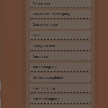
Telekinese
Gedankenübertragung
Gedankenlesen
Reiki
Energiearbeit
Auralesen
Aurareinigung
Chakrenausgleich
Karmalösung
Karmareinigung