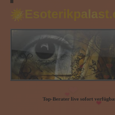
Esoterikpalast
❤
❤
❤
Top-Berater live sofort verfügbar
❤