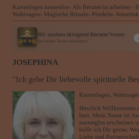
Kartenlegen kostenlos
Als Berater/in arbeiten -
»
Kartenlegen kostenlos
Wahrsagen
Magische Rituale
Pendeln
Jenseits
»
»
»
❤
Als Berater/in arbeiten - Ihre B
Kartenlegen Billig
Kartenlegen günstig
Wir suchen dringend Berater*innen
Beraterübersicht
die unser Team erweitern.
Astrologie
Hellsehen
JOSEPHINA
Wahrsagen
Magische Rituale
Pendeln
"Ich gebe Dir liebevolle spirituelle B
Jenseitskontakte
Lenormandkarten
Kartenlegen, Wahrsagen
Tarotkarten
Herzlich Willkommen a
hast. Mein Name ist Jo
Menü: Beraterübersicht Katego
ausweglos erscheinen u
helfe ich Dir gerne, We
Liebe und Partnerschaft