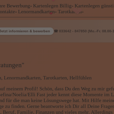
 Ihre Bewerbung
Kartenlegen Billig
Kartenlegen günst
»
»
kontakte
Lenormandkarten
Tarotkarten
»
»
»
ewerbung
Jetzt informieren & bewerben
☎ 033642 - 847850 (Mo.-Fr. 08.00-
Freie Be
eratungen"
, Lenormandkarten, Tarotkarten, Hellfühlen
uf meinem Profil! Schön, dass Du den Weg zu mir gef
sefina/Noelia/Elli Fast jeder kennt diese Momente im L
rien
nd für die man keine Lösungswege hat. Mit Hilfe mein
ge zu finden. Gerne beantworte ich Dir all Deine Frage
, Beruf, Familie, Finanzen und vieles mehr. Allerding