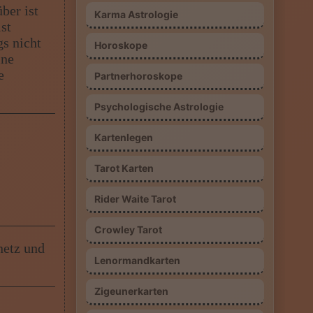
ber ist
Karma Astrologie
st
gs nicht
Horoskope
ine
e
Partnerhoroskope
Psychologische Astrologie
Kartenlegen
Tarot Karten
Rider Waite Tarot
Crowley Tarot
netz und
Lenormandkarten
Zigeunerkarten