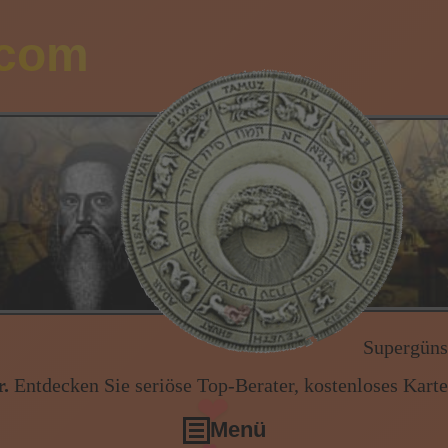
.com
❤
❤
Supergünstig * Supergünst
❤
❤
.
Entdecken Sie seriöse Top-Berater, kostenloses Kart
Menü