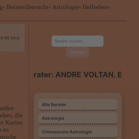
❤
ig
Beraterübersicht
Astrologie
Hellsehen
»
»
»
»
18.00 Uhr)
Suchen
rater: ANDRE VOLTAN, ELANA MILOWI
Alle Berater
unden
eben, die
Astrologie
er Karten
n zu
Chinesische Astrologie
s mache