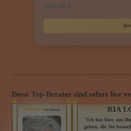
Diese Top-Berater sind sofort live v
RIA L
★★★★★
5.0 Sterne
"Ich bin hier, um Ih
geben, die Sie brauc