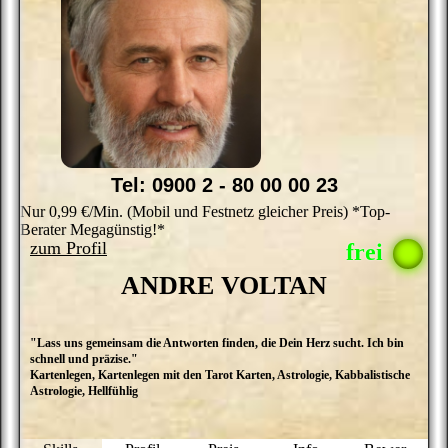
Tel: 0900 2 - 80 00 00 23
Nur 0,99 €/Min. (Mobil und Festnetz gleicher Preis) *Top-
Berater Megagünstig!*
zum Profil
ANDRE VOLTAN
"Lass uns gemeinsam die Antworten finden, die Dein Herz sucht. Ich bin
A
schnell und präzise."
i
Kartenlegen, Kartenlegen mit den Tarot Karten, Astrologie, Kabbalistische
A
Astrologie, Hellfühlig
d
s
sp
a