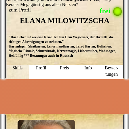
Berater Megagünstig aus allen Netzten*
zum Profil
ELANA MILOWITZSCHA
"Das Leben ist wie eine Reise. Ich bin Dein Wegweiser, der Dir hilft, die
M
richtigen Abzweigungen zu nehmen."
E
Kartenlegen, Skatkarten, Lenormandkarten, Tarot Karten, Hellsehen,
M
Magische Rituale, Schutzrituale, Kerzenmagie, Liebeszauber, Wahrsagen,
ü
Hellfühlig *** Beratungen auch in Russisch
a
D
P
Skills
Profil
Preis
Info
Bewer­
g
tungen
N
f
u
M