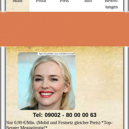
Skills
Profil
Preis
Info
Bewer­
Si
tungen
I
d
r
f
b
E
Tel: 09002 - 80 00 00 63
Nur 0,99 €/Min. (Mobil und Festnetz gleicher Preis) *Top-
Berater Megagünstig!*