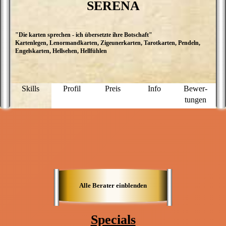
SERENA
"Die karten sprechen - ich übersetzte ihre Botschaft"
D
Kartenlegen, Lenormandkarten, Zigeunerkarten, Tarotkarten, Pendeln,
K
Engelskarten, Hellsehen, Hellfühlen
S
H
E
A
v
Skills
Profil
Preis
Info
Bewer­
H
tungen
vi
s
s
g
Z
h
B
d
h
a
p
Alle Berater einblenden
o
f
Ü
ü
Specials
w