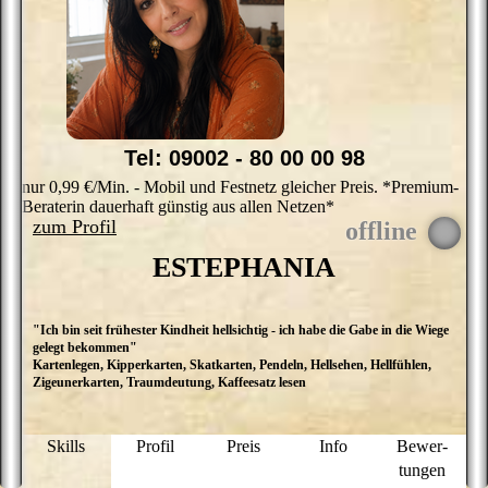
Tel: 09002 - 80 00 00 98
nur 0,99 €/Min. - Mobil und Festnetz gleicher Preis. *Premium-
Beraterin dauerhaft günstig aus allen Netzen*
zum Profil
ESTEPHANIA
"Ich bin seit frühester Kindheit hellsichtig - ich habe die Gabe in die Wiege
S
gelegt bekommen"
he
Kartenlegen, Kipperkarten, Skatkarten, Pendeln, Hellsehen, Hellfühlen,
Er
Zigeunerkarten, Traumdeutung, Kaffeesatz lesen
O
E
a
L
Skills
Profil
Preis
Info
Bewer­
s
tungen
s
M