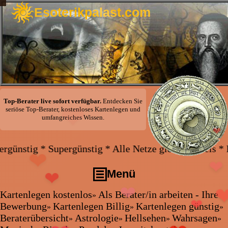
Esoterikpalast.com
❤
Top-Berater live sofort verfügbar.
Entdecken Sie
seriöse Top-Berater, kostenloses Kartenlegen und
umfangreiches Wissen.
❤
❤
❤
❤
ergünstig * Alle Netze gleicher Preis * Handy und F
❤
Menü
❤
❤
Kartenlegen kostenlos
Als Berater/in arbeiten - Ihre
»
Kartenlegen kostenlos
❤
Bewerbung
Kartenlegen Billig
Kartenlegen günstig
»
»
»
❤
❤
Als Berater/in arbeiten - Ihre Bewerbung
Beraterübersicht
Astrologie
Hellsehen
Wahrsagen
»
»
»
»