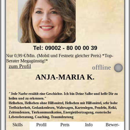
d
b
s
t
w
L
Tel: 09002 - 80 00 00 39
Nur 0,99 €/Min. (Mobil und Festnetz gleicher Preis) *Top-
Berater Megagünstig!*
zum Profil
ANJA-MARIA K.
"Jede Narbe erzählt eine Geschichte. Ich bin Deine Salbe und helfe Dir zu
A
heilen und zu erkennen."
G
Hellsehen, Hellsehen ohne Hilfsmittel, Hellsehen mit Hilfsmittel, sehr hohe
b
Treffsicherheit, Gedankenlesen, Wahrsagen, Kartenlegen, Pendeln, Reiki,
u
Zeittendenzen, Tierkommunikation, Energieübertragung, esoterische
u
Lebensberatung, Coaching, Traumdeutung
T
A
Skills
Profil
Preis
Info
Bewer­
K