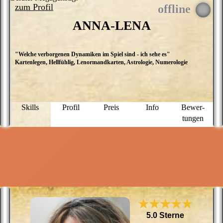
zum Profil
ANNA-LENA
"Welche verborgenen Dynamiken im Spiel sind - ich sehe es"
E
Kartenlegen, Hellfühlig, Lenormandkarten, Astrologie, Numerologie
K
N
r
E
i
S
Skills
Profil
Preis
Info
Bewer­
E
tungen
a
G
k
K
A
D
i
I
l
v
g
★★★★★
E
L
5.0 Sterne
M