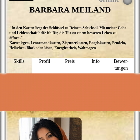
BARBARA MEILAND
"In den Karten liegt der Schlüssel zu Deinem Schicksal. Mit meiner Gabe
D
und Leidenschaft helfe ich Dir, die Tür zu einem besseren Leben zu
N
öffnen."
M
Kartenlegen, Lenormandkarten, Zigeunerkarten, Engelskarten, Pendeln,
h
Hellsehen, Blockaden lösen, Energiearbeit, Wahrsagen
L
d
u
Skills
Profil
Preis
Info
Bewer­
b
tungen
b
n
S
u
s
Z
D
n
B