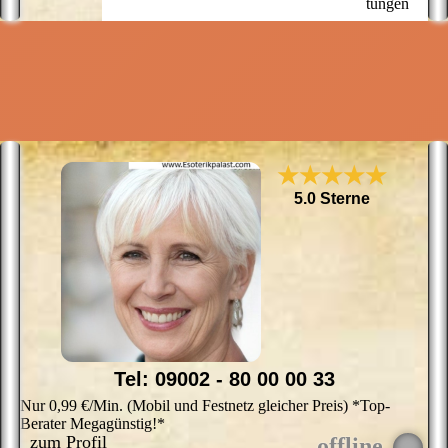
tungen
S
B
T
P
Z
L
E
-
u
★★★★★
5.0 Sterne
Tel: 09002 - 80 00 00 33
Nur 0,99 €/Min. (Mobil und Festnetz gleicher Preis) *Top-
Berater Megagünstig!*
zum Profil