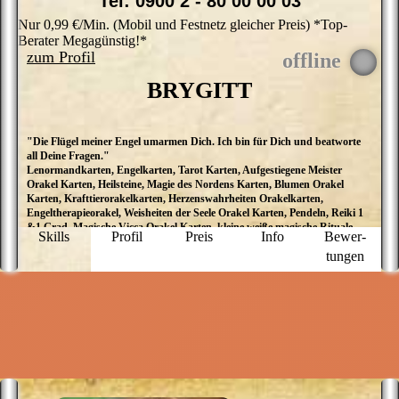
Tel: 0900 2 - 80 00 00 03
Nur 0,99 €/Min. (Mobil und Festnetz gleicher Preis) *Top-
Berater Megagünstig!*
zum Profil
BRYGITT
"Die Flügel meiner Engel umarmen Dich. Ich bin für Dich und beatworte
I
all Deine Fragen."
m
Lenormandkarten, Engelkarten, Tarot Karten, Aufgestiegene Meister
N
Orakel Karten, Heilsteine, Magie des Nordens Karten, Blumen Orakel
V
Karten, Krafttierorakelkarten, Herzenswahrheiten Orakelkarten,
u
Engeltherapieorakel, Weisheiten der Seele Orakel Karten, Pendeln, Reiki 1
L
&1 Grad, Magische Vicca Orakel Karten, kleine weiße magische Rituale,
b
Skills
Profil
Preis
Info
Bewer­
Lösungsmagie, Botschaften der Engel
w
tungen
w
E
d
ne
w
n
B