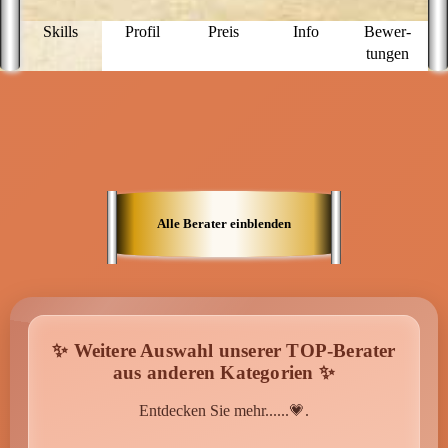
un
S
Skills
Profil
Preis
Info
Bewer­
ü
tungen
v
e
Z
m
V
n
n
St
Alle Berater einblenden
✨ Weitere Auswahl unserer TOP-Berater
aus anderen Kategorien ✨
Entdecken Sie mehr......💗.