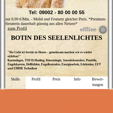
Tel: 09002 - 80 00 00 55
nur 0,99 €/Min. - Mobil und Festnetz gleicher Preis. *Premium-
Beraterin dauerhaft günstig aus allen Netzen*
zum Profil
BOTIN DES SEELENLICHTES
"Ihr Licht ist bereits in Ihnen – gemeinsam machen wir es wieder
I
sichtbar!"
d
Kartenlegen, TOUH-Healing, Kinesiologie, Jenseitskontakte, Pendeln,
i
Engelskarten, Hellfühlen, Engelkontakte, Energiearbeit, Edelsteine, EFT
L
und EMDR Techniken
J
l
w
Skills
Profil
Preis
Info
Bewer­
V
tungen
z
e
V
a
n
u
S