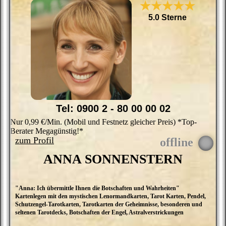
★★★★★
5.0 Sterne
Tel: 0900 2 - 80 00 00 02
Nur 0,99 €/Min. (Mobil und Festnetz gleicher Preis) *Top-
Berater Megagünstig!*
zum Profil
ANNA SONNENSTERN
"Anna: Ich übermittle Ihnen die Botschaften und Wahrheiten"
A
Kartenlegen mit den mystischen Lenormandkarten, Tarot Karten, Pendel,
d
Schutzengel-Tarotkarten, Tarotkarten der Geheimnisse, besonderen und
b
seltenen Tarotdecks, Botschaften der Engel, Astralverstrickungen
m
d