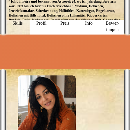
"Ich bin Petra und bekannt von Astrozeit 24, wo ich jahrelang Beraterin
K
war. Jetzt bin ich hier für Euch erreichbar." Medium, Hellsehen,
K
Jenseitskontakte, Zeiterkennung, Hellfühlen, Kartenlegen, Engelkarten,
p
Hellsehen mit Hilfsmittel, Hellsehen ohne Hilfsmittel, Kipperkarten,
M
Pendeln, Reiki, Wahrsagen, Botschaften aus der geistigen Welt, Channeling,
u
Skills
Profil
Preis
Info
Bewer­
Engelbotschaften, Engelkontakte, Tierkommunikation
d
tungen