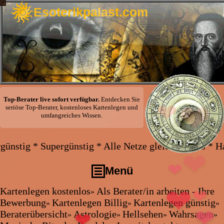
Esoterikpalast.com
❤
Top-Berater live sofort verfügbar.
Entdecken Sie
❤
seriöse Top-Berater, kostenloses Kartenlegen und
umfangreiches Wissen.
❤
❤
g * Alle Netze gleicher Preis * Handy und Festnetz g
❤
❤
Menü
❤
Kartenlegen kostenlos
Als Berater/in arbeiten - Ihre
»
Kartenlegen kostenlos
❤
Bewerbung
Kartenlegen Billig
Kartenlegen günstig
»
»
»
❤
❤
Als Berater/in arbeiten - Ihre Bewerbung
Beraterübersicht
Astrologie
Hellsehen
Wahrsagen
»
»
»
»