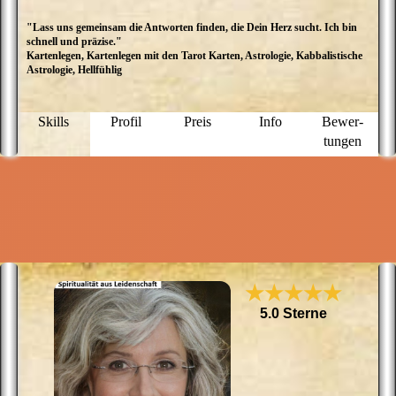
"Lass uns gemeinsam die Antworten finden, die Dein Herz sucht. Ich bin
A
schnell und präzise."
i
Kartenlegen, Kartenlegen mit den Tarot Karten, Astrologie, Kabbalistische
A
Astrologie, Hellfühlig
d
s
sp
a
Skills
Profil
Preis
Info
Bewer­
Si
tungen
I
d
r
f
b
E
★★★★★
5.0 Sterne