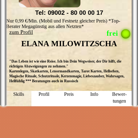
Tel: 09002 - 80 00 00 17
Nur 0,99 €/Min. (Mobil und Festnetz gleicher Preis) *Top-
Berater Megagünstig aus allen Netzten*
zum Profil
ELANA MILOWITZSCHA
"Das Leben ist wie eine Reise. Ich bin Dein Wegweiser, der Dir hilft, die
M
richtigen Abzweigungen zu nehmen."
E
Kartenlegen, Skatkarten, Lenormandkarten, Tarot Karten, Hellsehen,
M
Magische Rituale, Schutzrituale, Kerzenmagie, Liebeszauber, Wahrsagen,
ü
Hellfühlig *** Beratungen auch in Russisch
a
D
P
Skills
Profil
Preis
Info
Bewer­
g
tungen
N
f
u
M