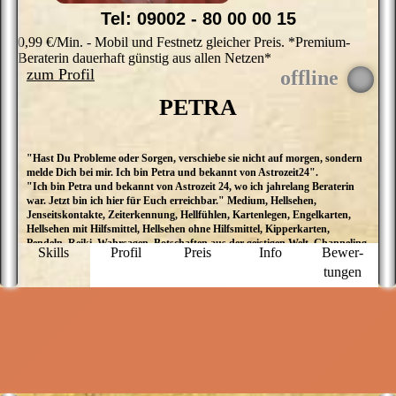
Tel: 09002 - 80 00 00 15
0,99 €/Min. - Mobil und Festnetz gleicher Preis. *Premium-
Beraterin dauerhaft günstig aus allen Netzen*
zum Profil
PETRA
"Hast Du Probleme oder Sorgen, verschiebe sie nicht auf morgen, sondern
M
melde Dich bei mir. Ich bin Petra und bekannt von Astrozeit24".
d
"Ich bin Petra und bekannt von Astrozeit 24, wo ich jahrelang Beraterin
K
war. Jetzt bin ich hier für Euch erreichbar." Medium, Hellsehen,
K
Jenseitskontakte, Zeiterkennung, Hellfühlen, Kartenlegen, Engelkarten,
p
Hellsehen mit Hilfsmittel, Hellsehen ohne Hilfsmittel, Kipperkarten,
M
Pendeln, Reiki, Wahrsagen, Botschaften aus der geistigen Welt, Channeling,
u
Skills
Profil
Preis
Info
Bewer­
Engelbotschaften, Engelkontakte, Tierkommunikation
d
tungen