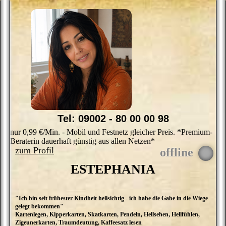
Tel: 09002 - 80 00 00 98
nur 0,99 €/Min. - Mobil und Festnetz gleicher Preis. *Premium-
Beraterin dauerhaft günstig aus allen Netzen*
zum Profil
ESTEPHANIA
"Ich bin seit frühester Kindheit hellsichtig - ich habe die Gabe in die Wiege
S
gelegt bekommen"
he
Kartenlegen, Kipperkarten, Skatkarten, Pendeln, Hellsehen, Hellfühlen,
Er
Zigeunerkarten, Traumdeutung, Kaffeesatz lesen
O