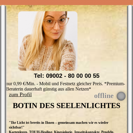
Tel: 09002 - 80 00 00 55
nur 0,99 €/Min. - Mobil und Festnetz gleicher Preis. *Premium-
Beraterin dauerhaft günstig aus allen Netzen*
zum Profil
BOTIN DES SEELENLICHTES
"Ihr Licht ist bereits in Ihnen – gemeinsam machen wir es wieder
I
sichtbar!"
d
Kartenlegen, TOUH-Healing, Kinesiologie, Jenseitskontakte, Pendeln,
i