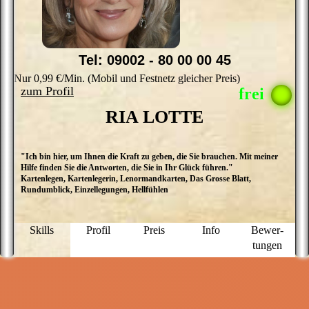
Tel: 09002 - 80 00 00 45
Nur 0,99 €/Min. (Mobil und Festnetz gleicher Preis)
zum Profil
RIA LOTTE
"Ich bin hier, um Ihnen die Kraft zu geben, die Sie brauchen. Mit meiner
H
Hilfe finden Sie die Antworten, die Sie in Ihr Glück führen."
d
Kartenlegen, Kartenlegerin, Lenormandkarten, Das Grosse Blatt,
hi
Rundumblick, Einzellegungen, Hellfühlen
m
h
d
W
Skills
Profil
Preis
Info
Bewer­
L
tungen
o
m