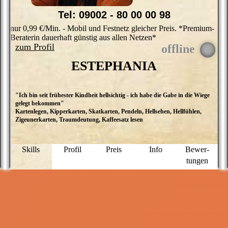
Tel: 09002 - 80 00 00 98
nur 0,99 €/Min. - Mobil und Festnetz gleicher Preis. *Premium-
Beraterin dauerhaft günstig aus allen Netzen*
zum Profil
ESTEPHANIA
"Ich bin seit frühester Kindheit hellsichtig - ich habe die Gabe in die Wiege
S
gelegt bekommen"
he
Kartenlegen, Kipperkarten, Skatkarten, Pendeln, Hellsehen, Hellfühlen,
Er
Zigeunerkarten, Traumdeutung, Kaffeesatz lesen
O
E
a
L
Skills
Profil
Preis
Info
Bewer­
s
tungen
s
M
g