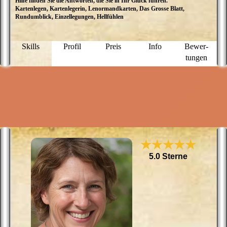
Hilfe finden Sie die Antworten, die Sie in Ihr Glück führen."
d
Kartenlegen, Kartenlegerin, Lenormandkarten, Das Grosse Blatt,
hi
Rundumblick, Einzellegungen, Hellfühlen
m
h
d
W
Skills
Profil
Preis
Info
Bewer­
L
tungen
o
m
★★★★★
5.0 Sterne