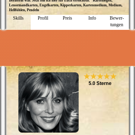
Beraterin war. Jetzt bin ich hier für Euch erreichbar." Kartenlegen,
D
Lenormandkarten, Engelkarten, Kipperkarten, Kartenmedium, Medium,
li
Hellfühlen, Pendeln
e
d
Skills
Profil
Preis
Info
Bewer­
D
tungen
E
n
i
d
l
i
m
B
★★★★★
5.0 Sterne