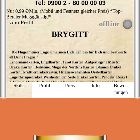
Tel: 0900 2 - 80 00 00 03
Nur 0,99 €/Min. (Mobil und Festnetz gleicher Preis) *Top-
Berater Megagünstig!*
zum Profil
BRYGITT
"Die Flügel meiner Engel umarmen Dich. Ich bin für Dich und beatworte
I
all Deine Fragen."
m
Lenormandkarten, Engelkarten, Tarot Karten, Aufgestiegene Meister
N
Orakel Karten, Heilsteine, Magie des Nordens Karten, Blumen Orakel
V
Karten, Krafttierorakelkarten, Herzenswahrheiten Orakelkarten,
u
Engeltherapieorakel, Weisheiten der Seele Orakel Karten, Pendeln, Reiki 1
L
&1 Grad, Magische Vicca Orakel Karten, kleine weiße magische Rituale,
b
Skills
Profil
Preis
Info
Bewer­
Lösungsmagie, Botschaften der Engel
w
tungen
w
E
d
ne
w
n
B