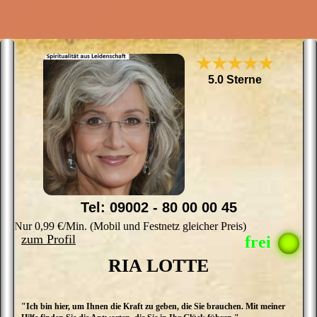
★★★★★
5.0 Sterne
Tel: 09002 - 80 00 00 45
Nur 0,99 €/Min. (Mobil und Festnetz gleicher Preis)
zum Profil
RIA LOTTE
"Ich bin hier, um Ihnen die Kraft zu geben, die Sie brauchen. Mit meiner
H