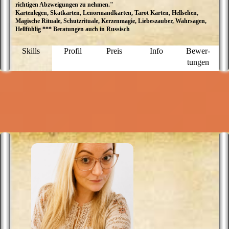
richtigen Abzweigungen zu nehmen."
E
Kartenlegen, Skatkarten, Lenormandkarten, Tarot Karten, Hellsehen,
M
Magische Rituale, Schutzrituale, Kerzenmagie, Liebeszauber, Wahrsagen,
ü
Hellfühlig *** Beratungen auch in Russisch
a
D
P
Skills
Profil
Preis
Info
Bewer­
g
tungen
N
f
u
M