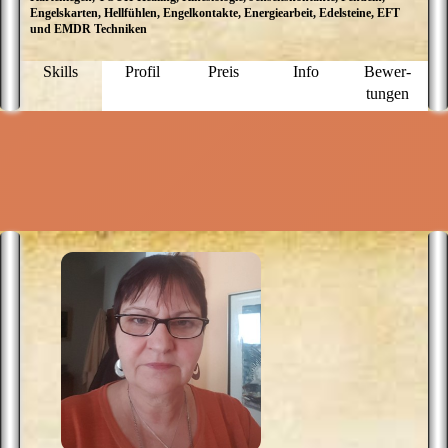
Engelskarten, Hellfühlen, Engelkontakte, Energiearbeit, Edelsteine, EFT
L
und EMDR Techniken
J
l
w
Skills
Profil
Preis
Info
Bewer­
V
tungen
z
e
V
a
n
u
S