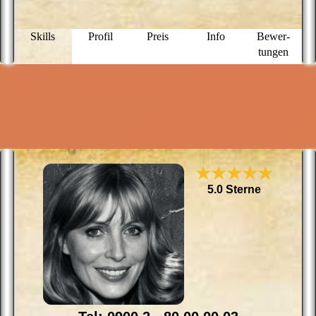
E
a
L
Skills
Profil
Preis
Info
Bewer­
s
tungen
s
M
g
★★★★★
5.0 Sterne