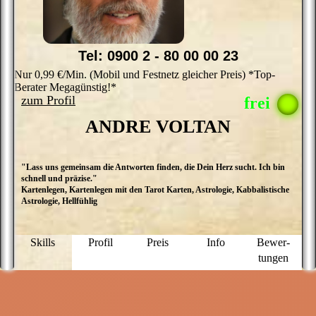
Wissen von A - Z
Tel: 0900 2 - 80 00 00 23
Nur 0,99 €/Min. (Mobil und Festnetz gleicher Preis) *Top-
Berater Megagünstig!*
zum Profil
ANDRE VOLTAN
"Lass uns gemeinsam die Antworten finden, die Dein Herz sucht. Ich bin
A
schnell und präzise."
i
Kartenlegen, Kartenlegen mit den Tarot Karten, Astrologie, Kabbalistische
A
Astrologie, Hellfühlig
d
s
sp
a
Skills
Profil
Preis
Info
Bewer­
Si
tungen
I
d
r
f
b
E