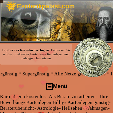
Esoterikpalast.com
❤
❤
Top-Berater live sofort verfügbar.
Entdecken Sie
seriöse Top-Berater, kostenloses Kartenlegen und
❤
❤
umfangreiches Wissen.
günstig * Alle Netze gleicher Preis * Handy und Fest
❤
Menü
❤
❤
Kartenlegen kostenlos
Als Berater/in arbeiten - Ihre
»
❤
❤
Kartenlegen kostenlos
Bewerbung
Kartenlegen Billig
Kartenlegen günstig
»
»
»
Als Berater/in arbeiten - Ihre Bewerbung
Beraterübersicht
Astrologie
Hellsehen
Wahrsagen
❤
»
»
»
»