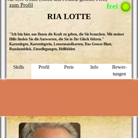
zum Profil
RIA LOTTE
"Ich bin hier, um Ihnen die Kraft zu geben, die Sie brauchen. Mit meiner
H
Hilfe finden Sie die Antworten, die Sie in Ihr Glück führen."
d
Kartenlegen, Kartenlegerin, Lenormandkarten, Das Grosse Blatt,
hi
Rundumblick, Einzellegungen, Hellfühlen
m
h
d
W
Skills
Profil
Preis
Info
Bewer­
L
tungen
o
m