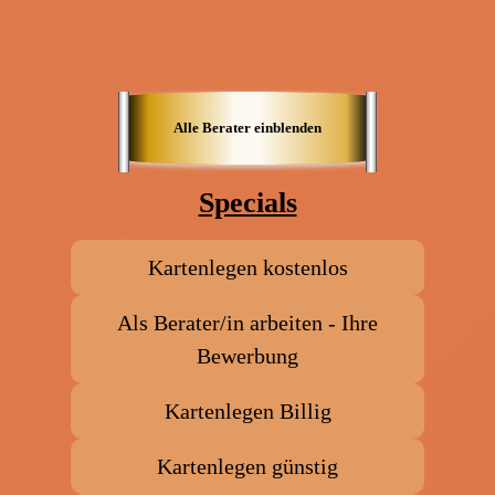
s
di
ri
Alle Berater einblenden
Specials
Kartenlegen kostenlos
Als Berater/in arbeiten - Ihre
Bewerbung
Kartenlegen Billig
Kartenlegen günstig