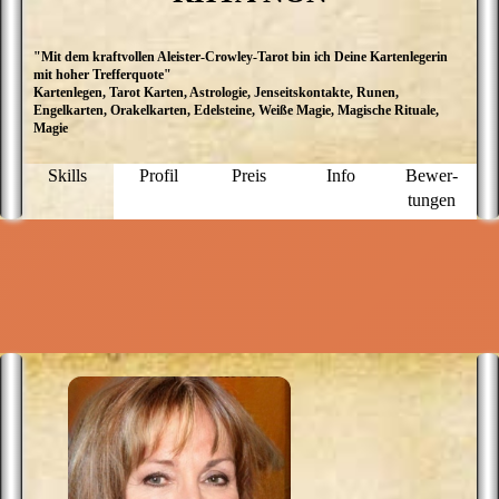
"Mit dem kraftvollen Aleister-Crowley-Tarot bin ich Deine Kartenlegerin
M
mit hoher Trefferquote"
I
Kartenlegen, Tarot Karten, Astrologie, Jenseitskontakte, Runen,
L
Engelkarten, Orakelkarten, Edelsteine, Weiße Magie, Magische Rituale,
G
Magie
w
da
v
Skills
Profil
Preis
Info
Bewer­
C
tungen
e
D
D
d
B
v
E
b
E
S
B
A
F
n
A