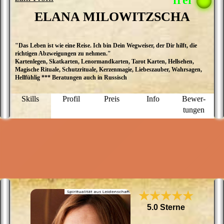
ELANA MILOWITZSCHA
"Das Leben ist wie eine Reise. Ich bin Dein Wegweiser, der Dir hilft, die
M
richtigen Abzweigungen zu nehmen."
E
Kartenlegen, Skatkarten, Lenormandkarten, Tarot Karten, Hellsehen,
M
Magische Rituale, Schutzrituale, Kerzenmagie, Liebeszauber, Wahrsagen,
ü
Hellfühlig *** Beratungen auch in Russisch
a
D
P
Skills
Profil
Preis
Info
Bewer­
g
tungen
N
f
u
M
★★★★★
5.0 Sterne