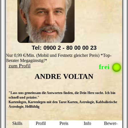
Tel: 0900 2 - 80 00 00 23
Nur 0,99 €/Min. (Mobil und Festnetz gleicher Preis) *Top-
Berater Megagünstig!*
zum Profil
ANDRE VOLTAN
"Lass uns gemeinsam die Antworten finden, die Dein Herz sucht. Ich bin
A
schnell und präzise."
i
Kartenlegen, Kartenlegen mit den Tarot Karten, Astrologie, Kabbalistische
A
Astrologie, Hellfühlig
d
s
sp
a
Skills
Profil
Preis
Info
Bewer­
Si