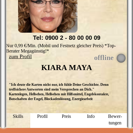
Tel: 0900 2 - 80 00 00 09
Nur 0,99 €/Min. (Mobil und Festnetz gleicher Preis) *Top-
Berater Megagünstig!*
zum Profil
KIARA MAYA
"Ich deute die Karten nicht nur, ich fühle Deine Geschichte. Denn
M
treffsichere Antworten sind mein Versprechen an Dich."
P
Kartenlegen, Hellsehen, Hellsehen mit Hilfsmittel, Engelskontakte,
P
Botschaften der Engel, Blockadenlösung, Energiearbeit
S
m
be
S
Skills
Profil
Preis
Info
Bewer­
C
tungen
p
i
I