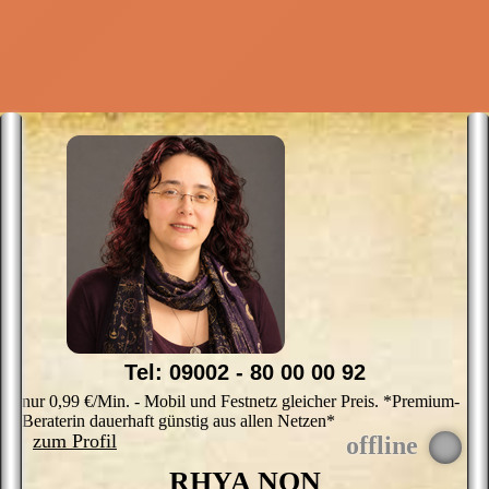
u
d
s
k
d
d
p
H
V
u
e
U
A
Tel: 09002 - 80 00 00 92
nur 0,99 €/Min. - Mobil und Festnetz gleicher Preis. *Premium-
Beraterin dauerhaft günstig aus allen Netzen*
zum Profil
RHYA NON