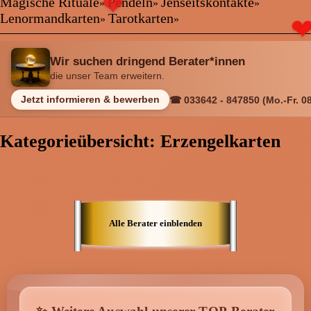
❤
Kartenlegen Billig
Magische Rituale
Pendeln
Jenseitskontakte
»
»
»
Kartenlegen günstig
❤
Lenormandkarten
Tarotkarten
»
»
Beraterübersicht
Astrologie
Wir suchen dringend Berater*innen
Hellsehen
die unser Team erweitern.
Wahrsagen
Magische Rituale
Jetzt informieren & bewerben
☎ 033642 - 847850 (Mo.-Fr. 08
Pendeln
Jenseitskontakte
Kategorieübersicht: Erzengelkarten
Lenormandkarten
Tarotkarten
Menü: Beraterübersicht Kategorien
Alle Berater einblenden
Menü: Beraterübersicht von A bis Z
Menü: Kartenlegen kostenlos, Jobs,