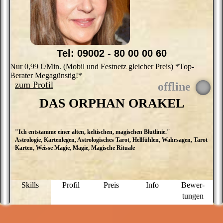
Tel: 09002 - 80 00 00 60
Nur 0,99 €/Min. (Mobil und Festnetz gleicher Preis) *Top-
Berater Megagünstig!*
zum Profil
DAS ORPHAN ORAKEL
"Ich entstamme einer alten, keltischen, magischen Blutlinie."
„
Astrologie, Kartenlegen, Astrologisches Tarot, Hellfühlen, Wahrsagen, Tarot
k
Karten, Weisse Magie, Magie, Magische Rituale
K
I
I
du
k
Skills
Profil
Preis
Info
Bewer­
a
tungen
s
w
w
w