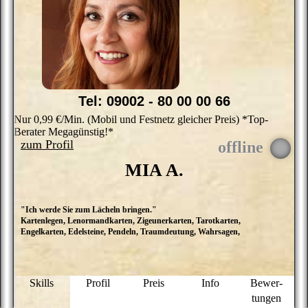
Tel: 09002 - 80 00 00 66
Nur 0,99 €/Min. (Mobil und Festnetz gleicher Preis) *Top-
Berater Megagünstig!*
zum Profil
MIA A.
"Ich werde Sie zum Lächeln bringen."
E
Kartenlegen, Lenormandkarten, Zigeunerkarten, Tarotkarten,
L
Engelkarten, Edelsteine, Pendeln, Traumdeutung, Wahrsagen,
e
d
H
P
G
Skills
Profil
Preis
Info
Bewer­
b
tungen