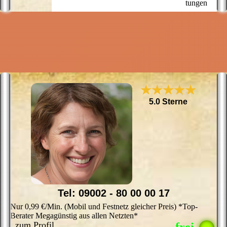
tungen
I
d
r
f
b
E
★★★★★
5.0 Sterne
Tel: 09002 - 80 00 00 17
Nur 0,99 €/Min. (Mobil und Festnetz gleicher Preis) *Top-
Berater Megagünstig aus allen Netzten*
zum Profil