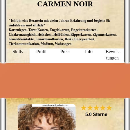
CARMEN NOIR
"Ich bin eine Beraterin mit vielen Jahren Erfahrung und begleite Sie
L
einfühlsam und ehrlich"
a
Kartenlegen, Tarot Karten, Engelskarten, Engeltarotkarten,
P
Chakrenausgleich, Hellsehen, Hellfühlen, Kipperkarten, Zigeunerkarten,
e
Jenseitskontakte, Lenormandkarten, Reiki, Energiearbeit,
E
Tierkommunikation, Medium, Wahrsagen
E
G
Skills
Profil
Preis
Info
Bewer­
K
tungen
K
g
I
ei
★★★★★
5.0 Sterne