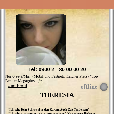
Tel: 0900 2 - 80 00 00 20
Nur 0,99 €/Min. (Mobil und Festnetz gleicher Preis) *Top-
Berater Megagünstig!*
zum Profil
THERESIA
"Ich sehe Dein Schicksal in den Karten. Auch Zeit Tendenzen"
I
"Ich sehe was kommt, was ist und was war." Kartenlegen Hellsehen