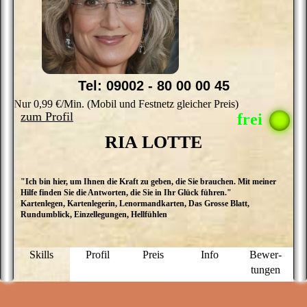
Tel: 09002 - 80 00 00 45
Nur 0,99 €/Min. (Mobil und Festnetz gleicher Preis)
zum Profil
RIA LOTTE
"Ich bin hier, um Ihnen die Kraft zu geben, die Sie brauchen. Mit meiner
H
Hilfe finden Sie die Antworten, die Sie in Ihr Glück führen."
d
Kartenlegen, Kartenlegerin, Lenormandkarten, Das Grosse Blatt,
hi
Rundumblick, Einzellegungen, Hellfühlen
m
h
d
W
Skills
Profil
Preis
Info
Bewer­
L
tungen
o
m