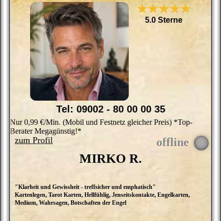
s
★★★★★
A
E
5.0 Sterne
sp
Tel: 09002 - 80 00 00 35
Nur 0,99 €/Min. (Mobil und Festnetz gleicher Preis) *Top-
Berater Megagünstig!*
zum Profil
MIRKO R.
"Klarheit und Gewissheit - treffsicher und emphatisch"
H
Kartenlegen, Tarot Karten, Hellfühlig, Jenseitskontakte, Engelkarten,
b
Medium, Wahrsagen, Botschaften der Engel
T
G
a