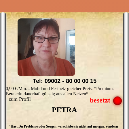
H
o
g
Z
u
f
Tel: 09002 - 80 00 00 15
0,99 €/Min. - Mobil und Festnetz gleicher Preis. *Premium-
Beraterin dauerhaft günstig aus allen Netzen*
zum Profil
PETRA
"Hast Du Probleme oder Sorgen, verschiebe sie nicht auf morgen, sondern
M