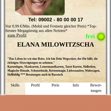
Wissen von A - Z
Tel: 09002 - 80 00 00 17
Nur 0,99 €/Min. (Mobil und Festnetz gleicher Preis) *Top-
Berater Megagünstig aus allen Netzten*
zum Profil
ELANA MILOWITZSCHA
"Das Leben ist wie eine Reise. Ich bin Dein Wegweiser, der Dir hilft, die
M
richtigen Abzweigungen zu nehmen."
E
Kartenlegen, Skatkarten, Lenormandkarten, Tarot Karten, Hellsehen,
M
Magische Rituale, Schutzrituale, Kerzenmagie, Liebeszauber, Wahrsagen,
ü
Hellfühlig *** Beratungen auch in Russisch
a
D
P
Skills
Profil
Preis
Info
Bewer­
g
tungen
N
f
u
M