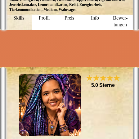
Jenseitskontakte, Lenormandkarten, Reiki, Energiearbeit,
E
Tierkommunikation, Medium, Wahrsagen
E
G
Skills
Profil
Preis
Info
Bewer­
K
tungen
K
g
I
ei
★★★★★
5.0 Sterne