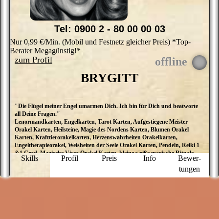
Tel: 0900 2 - 80 00 00 03
Nur 0,99 €/Min. (Mobil und Festnetz gleicher Preis) *Top-
Berater Megagünstig!*
zum Profil
BRYGITT
"Die Flügel meiner Engel umarmen Dich. Ich bin für Dich und beatworte
I
all Deine Fragen."
m
Lenormandkarten, Engelkarten, Tarot Karten, Aufgestiegene Meister
N
Orakel Karten, Heilsteine, Magie des Nordens Karten, Blumen Orakel
V
Karten, Krafttierorakelkarten, Herzenswahrheiten Orakelkarten,
u
Engeltherapieorakel, Weisheiten der Seele Orakel Karten, Pendeln, Reiki 1
L
&1 Grad, Magische Vicca Orakel Karten, kleine weiße magische Rituale,
b
Skills
Profil
Preis
Info
Bewer­
Lösungsmagie, Botschaften der Engel
w
tungen
w
E
d
ne
w
n
B