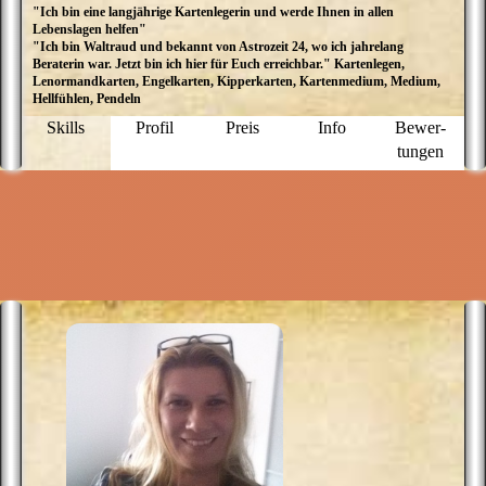
"Ich bin eine langjährige Kartenlegerin und werde Ihnen in allen
S
Lebenslagen helfen"
vo
"Ich bin Waltraud und bekannt von Astrozeit 24, wo ich jahrelang
J
Beraterin war. Jetzt bin ich hier für Euch erreichbar." Kartenlegen,
D
Lenormandkarten, Engelkarten, Kipperkarten, Kartenmedium, Medium,
li
Hellfühlen, Pendeln
e
d
Skills
Profil
Preis
Info
Bewer­
D
tungen
E
n
i
d
l
i
m
B