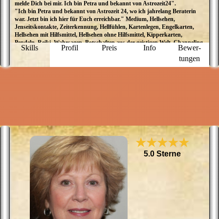
melde Dich bei mir. Ich bin Petra und bekannt von Astrozeit24".
d
"Ich bin Petra und bekannt von Astrozeit 24, wo ich jahrelang Beraterin
K
war. Jetzt bin ich hier für Euch erreichbar." Medium, Hellsehen,
K
Jenseitskontakte, Zeiterkennung, Hellfühlen, Kartenlegen, Engelkarten,
p
Hellsehen mit Hilfsmittel, Hellsehen ohne Hilfsmittel, Kipperkarten,
M
Pendeln, Reiki, Wahrsagen, Botschaften aus der geistigen Welt, Channeling,
u
Skills
Profil
Preis
Info
Bewer­
Engelbotschaften, Engelkontakte, Tierkommunikation
d
tungen
★★★★★
5.0 Sterne