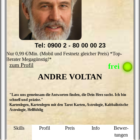
Tel: 0900 2 - 80 00 00 23
Nur 0,99 €/Min. (Mobil und Festnetz gleicher Preis) *Top-
Berater Megagünstig!*
zum Profil
ANDRE VOLTAN
"Lass uns gemeinsam die Antworten finden, die Dein Herz sucht. Ich bin
A
schnell und präzise."
i
Kartenlegen, Kartenlegen mit den Tarot Karten, Astrologie, Kabbalistische
A
Astrologie, Hellfühlig
d
s
sp
a
Skills
Profil
Preis
Info
Bewer­
Si
tungen
I
d