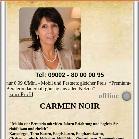
v
g
E
L
M
d
b
s
t
w
L
Tel: 09002 - 80 00 00 95
nur 0,99 €/Min. - Mobil und Festnetz gleicher Preis. *Premium-
Beraterin dauerhaft günstig aus allen Netzen*
zum Profil
CARMEN NOIR
"Ich bin eine Beraterin mit vielen Jahren Erfahrung und begleite Sie
L
einfühlsam und ehrlich"
a
Kartenlegen, Tarot Karten, Engelskarten, Engeltarotkarten,
P
Chakrenausgleich, Hellsehen, Hellfühlen, Kipperkarten, Zigeunerkarten,
e