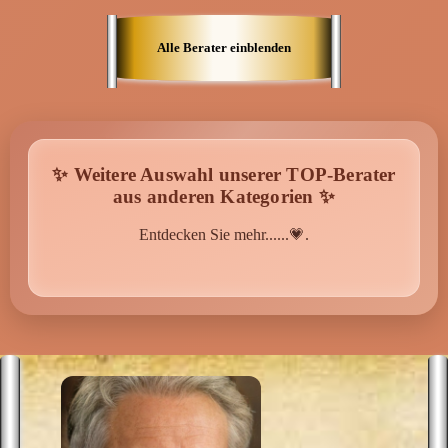
e
b
E
Alle Berater einblenden
A
p
A
s
P
g
S
E
✨ Weitere Auswahl unserer TOP-Berater
d
aus anderen Kategorien ✨
Entdecken Sie mehr......💗.