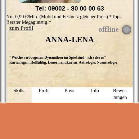
Tel: 09002 - 80 00 00 63
Nur 0,99 €/Min. (Mobil und Festnetz gleicher Preis) *Top-
Berater Megagünstig!*
zum Profil
ANNA-LENA
"Welche verborgenen Dynamiken im Spiel sind - ich sehe es"
E
Kartenlegen, Hellfühlig, Lenormandkarten, Astrologie, Numerologie
K
N
r
E
i
S
Skills
Profil
Preis
Info
Bewer­
E
tungen
a
G
k
K
A
D
i
I
l