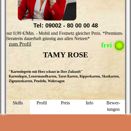
Tel: 09002 - 80 00 00 48
nur 0,99 €/Min. - Mobil und Festnetz gleicher Preis. *Premium-
Beraterin dauerhaft günstig aus allen Netzen*
zum Profil
TAMY ROSE
"Kartenlegerin mit Herz schaut in Ihre Zukunft"
H
Kartenlegen, Lenormandkarten, Tarot Karten, Kipperkarten, Skatkarten,
M
Zigeunerkarten, Pendeln, Wahrsagen
H
z
l
d
we
Skills
Profil
Preis
Info
Bewer­
K
tungen
B
a
g
e
z