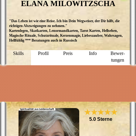
ELANA MILOWITZSCHA
"Das Leben ist wie eine Reise. Ich bin Dein Wegweiser, der Dir hilft, die
M
richtigen Abzweigungen zu nehmen."
E
Kartenlegen, Skatkarten, Lenormandkarten, Tarot Karten, Hellsehen,
M
Magische Rituale, Schutzrituale, Kerzenmagie, Liebeszauber, Wahrsagen,
ü
Hellfühlig *** Beratungen auch in Russisch
a
D
P
Skills
Profil
Preis
Info
Bewer­
g
tungen
N
f
u
M
★★★★★
5.0 Sterne