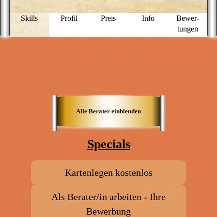
e
Skills
Profil
Preis
Info
Bewer­
tungen
Alle Berater einblenden
Specials
Kartenlegen kostenlos
Als Berater/in arbeiten - Ihre
Bewerbung