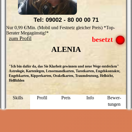
Tel: 09002 - 80 00 00 71
Nur 0,99 €/Min. (Mobil und Festnetz gleicher Preis) *Top-
Berater Megagünstig!*
zum Profil
ALENIA
"Ich bin dafür da, das Sie Klarheit gewinnen und neue Wege entdecken"
M
Astrologie, Kartenlegen, Lenormandkarten, Tarotkarten, Engelskontakte,
L
Engelskarten, Kipperkarten, Orakelkarten, Traumdeutung, Hellsicht,
A
Hellfühlen
g
m
u
Le
Skills
Profil
Preis
Info
Bewer­
H
tungen
S
k
T
v
m
n