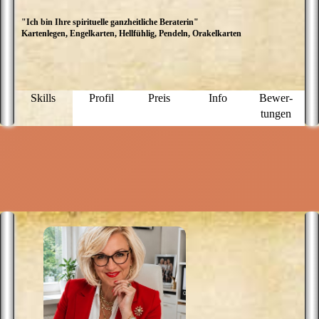
"Ich bin Ihre spirituelle ganzheitliche Beraterin"
I
Kartenlegen, Engelkarten, Hellfühlig, Pendeln, Orakelkarten
l
i
S
u
k
Skills
Profil
Preis
Info
Bewer­
tungen