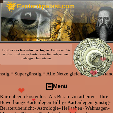
Esoterikpalast.com
❤
❤
Top-Berater live sofort verfügbar.
Entdecken Sie
seriöse Top-Berater, kostenloses Kartenlegen und
umfangreiches Wissen.
❤
❤
❤
e Netze gleicher Preis * Handy und Festnetz gleicher
❤
Menü
❤
❤
Kartenlegen kostenlos
Als Berater/in arbeiten - Ihre
»
Kartenlegen kostenlos
❤
Bewerbung
Kartenlegen Billig
Kartenlegen günstig
»
»
»
Als Berater/in arbeiten - Ihre Bewerbung
Beraterübersicht
Astrologie
Hellsehen
Wahrsagen
»
»
»
»
❤