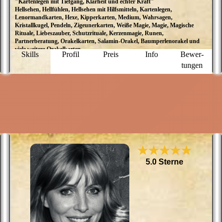
"Kartenlegen mit Tiefgang, Klarheit und echter Kraft"
H
Hellsehen, Hellfühlen, Hellsehen mit Hilfsmitteln, Kartenlegen,
H
Lenormandkarten, Hexe, Kipperkarten, Medium, Wahrsagen,
L
Kristallkugel, Pendeln, Zigeunerkarten, Weiße Magie, Magie, Magische
m
Rituale, Liebeszauber, Schutzrituale, Kerzenmagie, Runen,
B
Partnerberatung, Orakelkarten, Salamin-Orakel, Baumperlenorakel und
l
viele weitere Orakelkarten
d
Skills
Profil
Preis
Info
Bewer­
d
tungen
Un
k
Z
o
v
L
n
D
d
w
e
★★★★★
A
s
5.0 Sterne
k
u
K
v
i
ve
I