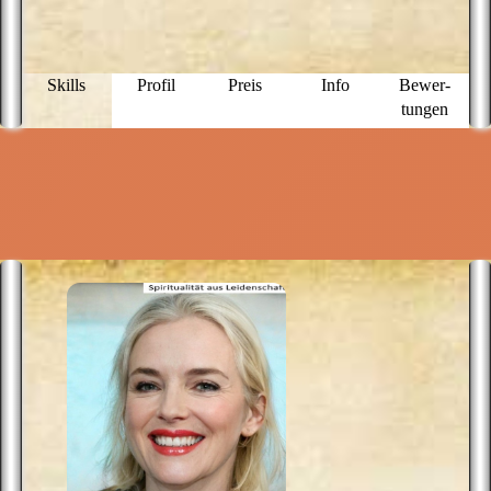
d
a
w
se
W
Skills
Profil
Preis
Info
Bewer­
w
tungen
te
d
d
S
L