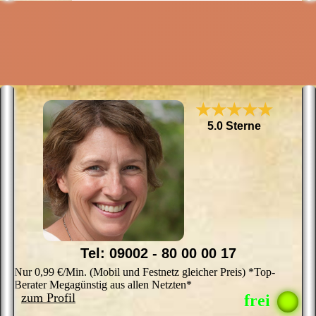
r
f
b
E
★★★★★
5.0 Sterne
Tel: 09002 - 80 00 00 17
Nur 0,99 €/Min. (Mobil und Festnetz gleicher Preis) *Top-
Berater Megagünstig aus allen Netzten*
zum Profil