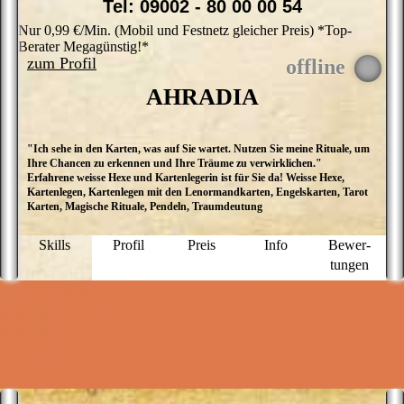
Tel: 09002 - 80 00 00 54
Nur 0,99 €/Min. (Mobil und Festnetz gleicher Preis) *Top-
Berater Megagünstig!*
zum Profil
AHRADIA
"Ich sehe in den Karten, was auf Sie wartet. Nutzen Sie meine Rituale, um
I
Ihre Chancen zu erkennen und Ihre Träume zu verwirklichen."
E
Erfahrene weisse Hexe und Kartenlegerin ist für Sie da! Weisse Hexe,
L
Kartenlegen, Kartenlegen mit den Lenormandkarten, Engelskarten, Tarot
F
Karten, Magische Rituale, Pendeln, Traumdeutung
e
L
T
Skills
Profil
Preis
Info
Bewer­
S
tungen
O
L
R
i
e
d
M
u
i
O