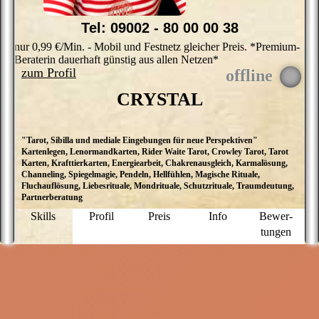
Tel: 09002 - 80 00 00 38
nur 0,99 €/Min. - Mobil und Festnetz gleicher Preis. *Premium-
Beraterin dauerhaft günstig aus allen Netzen*
zum Profil
CRYSTAL
"Tarot, Sibilla und mediale Eingebungen für neue Perspektiven"
Ü
Kartenlegen, Lenormandkarten, Rider Waite Tarot, Crowley Tarot, Tarot
m
Karten, Krafttierkarten, Energiearbeit, Chakrenausgleich, Karmalösung,
e
Channeling, Spiegelmagie, Pendeln, Hellfühlen, Magische Rituale,
v
Fluchauflösung, Liebesrituale, Mondrituale, Schutzrituale, Traumdeutung,
R
Partnerberatung
Ka
e
Skills
Profil
Preis
Info
Bewer­
v
tungen
W
we
d
l
i
e
e
B