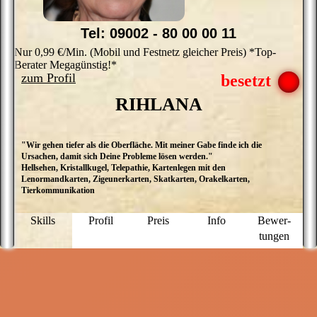
Tel: 09002 - 80 00 00 11
Nur 0,99 €/Min. (Mobil und Festnetz gleicher Preis) *Top-
Berater Megagünstig!*
zum Profil
RIHLANA
"Wir gehen tiefer als die Oberfläche. Mit meiner Gabe finde ich die
I
Ursachen, damit sich Deine Probleme lösen werden."
K
Hellsehen, Kristallkugel, Telepathie, Kartenlegen mit den
Kr
Lenormandkarten, Zigeunerkarten, Skatkarten, Orakelkarten,
e
Tierkommunikation
g
g
A
Skills
Profil
Preis
Info
Bewer­
tungen