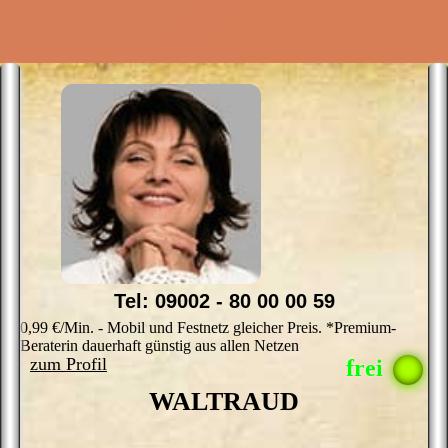
?
b
A
H
K
r
B
S
i
s
u
g
&
m
G
P
V
_
b
Tel: 09002 - 80 00 00 59
K
?
0,99 €/Min. - Mobil und Festnetz gleicher Preis. *Premium-
M
Beraterin dauerhaft günstig aus allen Netzen
e
zum Profil
k
we
WALTRAUD
o
S