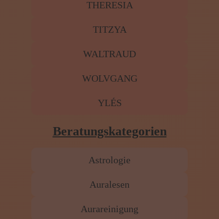
THERESIA
TITZYA
WALTRAUD
WOLVGANG
YLÉS
Beratungskategorien
Astrologie
Auralesen
Aurareinigung