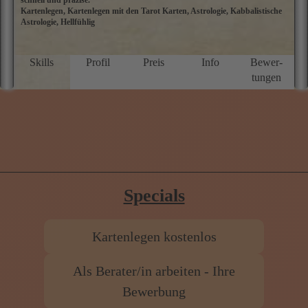
Kartenlegen, Kartenlegen mit den Tarot Karten, Astrologie, Kabbalistische
A
Astrologie, Hellfühlig
d
s
sp
a
Skills
Profil
Preis
Info
Bewer­
Si
tungen
I
d
r
f
b
E
Specials
Kartenlegen kostenlos
Als Berater/in arbeiten - Ihre
Bewerbung