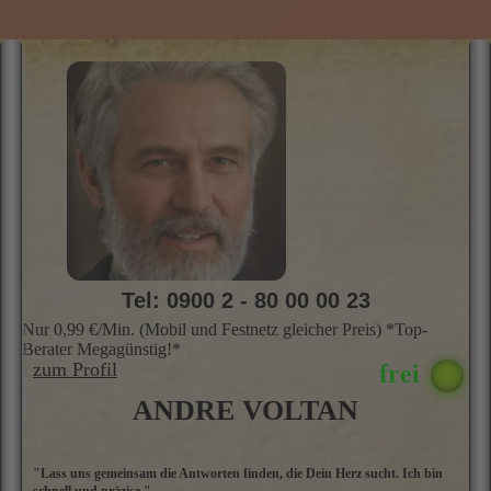
Tel: 0900 2 - 80 00 00 23
Nur 0,99 €/Min. (Mobil und Festnetz gleicher Preis) *Top-
Berater Megagünstig!*
zum Profil
ANDRE VOLTAN
"Lass uns gemeinsam die Antworten finden, die Dein Herz sucht. Ich bin
A
schnell und präzise."
i