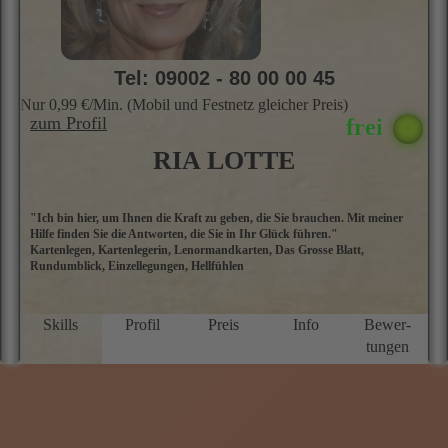
Tel: 09002 - 80 00 00 45
Nur 0,99 €/Min. (Mobil und Festnetz gleicher Preis)
zum Profil
RIA LOTTE
"Ich bin hier, um Ihnen die Kraft zu geben, die Sie brauchen. Mit meiner
H
Hilfe finden Sie die Antworten, die Sie in Ihr Glück führen."
d
Kartenlegen, Kartenlegerin, Lenormandkarten, Das Grosse Blatt,
hi
Rundumblick, Einzellegungen, Hellfühlen
m
h
d
W
Skills
Profil
Preis
Info
Bewer­
L
tungen
o
m