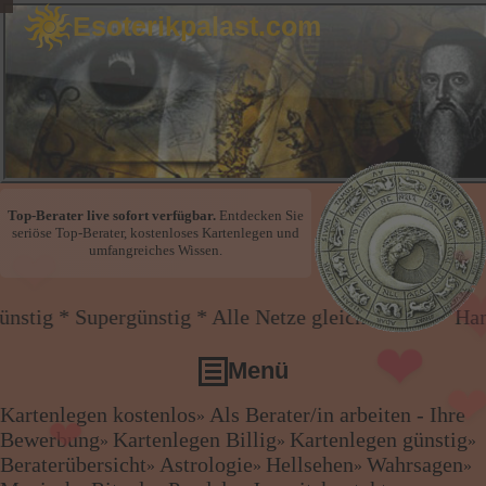
Esoterikpalast.com
Top-Berater live sofort verfügbar.
Entdecken Sie
seriöse Top-Berater, kostenloses Kartenlegen und
❤
umfangreiches Wissen.
❤
pergünstig * Alle Netze gleicher Preis * Handy und F
Menü
❤
Kartenlegen kostenlos
Als Berater/in arbeiten - Ihre
»
Kartenlegen kostenlos
Bewerbung
Kartenlegen Billig
Kartenlegen günstig
»
»
»
Als Berater/in arbeiten - Ihre Bewerbung
Beraterübersicht
Astrologie
Hellsehen
Wahrsagen
»
»
»
»