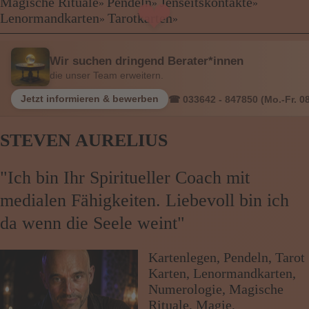
Kartenlegen Billig
Magische Rituale
Pendeln
Jenseitskontakte
»
»
»
❤
❤
Kartenlegen günstig
Lenormandkarten
Tarotkarten
»
»
Beraterübersicht
Astrologie
Wir suchen dringend Berater*innen
Hellsehen
die unser Team erweitern.
Wahrsagen
Magische Rituale
Jetzt informieren & bewerben
☎ 033642 - 847850 (Mo.-Fr. 08
Pendeln
Jenseitskontakte
STEVEN AURELIUS
Lenormandkarten
Tarotkarten
"Ich bin Ihr Spiritueller Coach mit
medialen Fähigkeiten. Liebevoll bin ich
Menü: Beraterübersicht Kategorien
da wenn die Seele weint"
Menü: Beraterübersicht von A bis Z
Kartenlegen, Pendeln, Tarot
Karten, Lenormandkarten,
Numerologie, Magische
Menü: Kartenlegen kostenlos, Jobs,
Rituale, Magie,