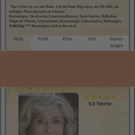
"Das Leben ist wie eine Reise. Ich bin Dein Wegweiser, der Dir hilft, die
M
richtigen Abzweigungen zu nehmen."
E
Kartenlegen, Skatkarten, Lenormandkarten, Tarot Karten, Hellsehen,
M
Magische Rituale, Schutzrituale, Kerzenmagie, Liebeszauber, Wahrsagen,
ü
Hellfühlig *** Beratungen auch in Russisch
a
D
P
Skills
Profil
Preis
Info
Bewer­
g
tungen
N
f
u
M
★★★★★
5.0 Sterne