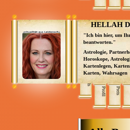
Engeltherapieorakel,
Seele Orakel Karten,
&1 Grad, Magische 
Karten, kleine weiße
HELLAH D
Lösungsmagie, Botsc
"Ich bin hier, um Ih
beantworten."
Astrologie, Partner
Horoskope, Astrologi
Kartenlegen, Karten
Karten, Wahrsagen
Skills
Profil
Preis