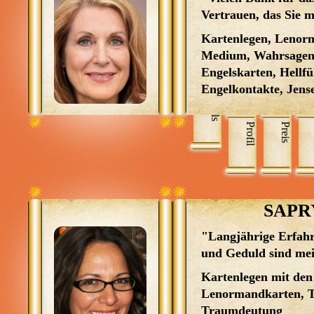
Vertrauen, das Sie m
Kartenlegen, Lenor
Medium, Wahrsagen,
Engelskarten, Hellfü
Engelkontakte, Jense
Skills
Profil
Preis
SAPR
"Langjährige Erfahr
und Geduld sind mei
Kartenlegen mit den
Lenormandkarten, T
Traumdeutung