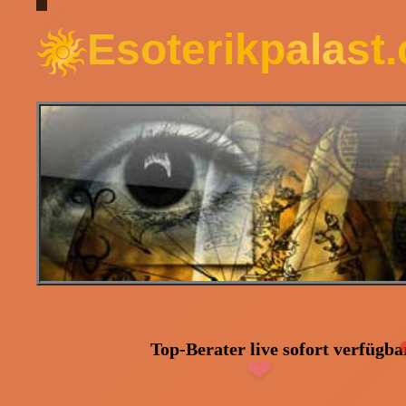
Esoterikpalast
❤
❤
❤
Top-Berater live sofort verfügbar