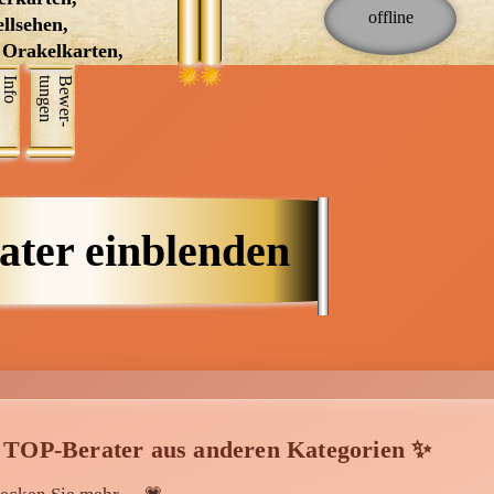
is Z
ich im Laufe der Zeit immer meh
llsehen,
ausgebaut und verschiedene
 Orakelkarten,
Kartendecks haben zu mir
nkunde,
obs, Wissen von A - Z
Info
n
B
e
w
e
r
­
t
u
n
g
e
gesprochen, sowie das Pendel, Kr
uterkunde,
und Heilsteine. Die Gedanken und
giearbeit,
Sorgen über sich, Ihren Partner,
 Karmische
Beruf, Finanzen,
armische
Herzensangelegenheiten quälen Si
ische Rituale,
ich bin gerne für sie da, um die
ater einblenden
Themen zu beleuchten und
Zukunftstendenzen zu übermitteln
Kein Thema ist mir fremd. Ich las
mich hierbei ganz intuitiv führen,
bekomme Ihren Energiezustand m
sowie der Person, um die es geht, 
Dadurch wird das Bild noch klare
und Sie bekommen Antworten auf
 TOP-Berater aus anderen Kategorien ✨
Ihre Fragen. Da ich ebenfalls
Energetikerin bin, schau ich mir