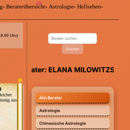
ig
Beraterübersicht
Astrologie
Hellsehen
»
»
»
»
18.00 Uhr)
Suchen
er: ELANA MILOWITZSCHA Im Gespräc
9
leicher
Alle Berater
üße
Beraterdurchwahl: 09002 – 80 00 00
nstig aus
em
49 (0,99 €/Min. - Mobil und Festnetz
Astrologie
e mir
gleicher Preis. *Premium-Beraterin
dauerhaft günstig aus allen Netzen*
Chinesische Astrologie
habe