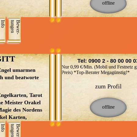
gerne an Deiner Seite, um Dir wie
feinfühligen, sensiblen Gabe werd
haben. Dank meiner langjährigen
Hoffnung, Kraft und Orientierung
dir gerne in der Liebe, Partnersch
Erfahrung ist es mir möglich Hilf
schenken. Du musst Deinen Weg n
sowie im Beruf und Finanzen zur 
leisten, wo Hilfe versagt. Als gebo
alleine gehen. Wenn Dich Fragen
Info
n
B
e
w
e
r
­
t
u
n
g
e
stehen. Meine Schwerpunkte
Zwilling haben meine Schwester 
beschäftigen oder Du Dir Klarheit
Hellsehen und Hellhören , Medium
ich gleichermaßen die spirituelle
Herz und Seele wünschst, dann fr
Engelkontakt , Jenseitskontakte ,
Fähigkeit und Lebensaufgabe in d
ich mich darauf, Dich kennenzule
verschiedene Kartendecks In Lich
Wiege gelegt bekommen, Ihnen zu
und Dich ein Stück Deines Weges
und Liebe, Ihre Sabina
helfen. Ich konnte seit mehr als 25
ITT
begleiten zu dürfen.“
Tel: 0900 2 - 80 00 00 0
Jahren vielen Menschen, die sich 
Nur 0,99 €/Min. (Mobil und Festnetz g
mich gewandt haben, zuverlässig 
 Engel umarmen
Ich berate Sie diskret, einfühlsam
Preis) *Top-Berater Megagünstig!*
erfolgreich die Karten legen, über
ch und beatworte
Herz und Verstand. Ich grüße Sie,
deren ungewisser Zukunft, und k
mein Name ist BRYGITT, was
zum Profil
viele Ängste nehmen, und auch d
übersetz bedeutet, Helferin und
ngelkarten, Tarot
Ratsuchenden verborgene Wahrhe
Schützerin, Nomen est Omen. Ich
ne Meister Orakel
aufklären, und auch auf Gefahren
berate Sie diskret, einfühlsam mit
 Magie des Nordens
aufmerksam machen, von denen s
Herz und Verstand, gebe Ihnen
kel Karten,
selbst nicht glaubten, das diese
Unterstützung in allen Lebenslage
n,
Info
n
B
e
w
e
r
­
t
u
n
g
e
bestehen, und konnte somit viele
lösungsorientiert und nachvollzieh
Orakelkarten,
Menschen von meinen Fähigkeite
Mit meiner positiven Einstellung 