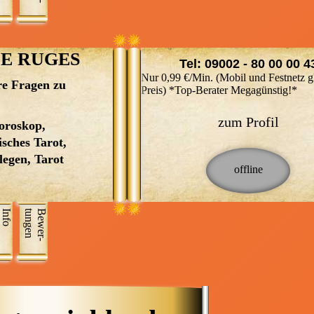
 Weisheiten der
überzeugen. Lassen auch Sie sich
langjährigen Lebenserfahrung hol
 Pendeln, Reiki 1
helfen von mir, und nehmen Sie m
Sie dort ab wo Sie gerade stehen.
Vicca Orakel
Hilfe an, welche Ihnen bisher noc
Manchmal bedarf es nur einer kle
 magische Rituale,
E RUGES
nicht geboten wurde. Ihre SAPR
Tel: 09002 - 80 00 00 4
Änderung der Denkweise und viel
haften der Engel
Nur 0,99 €/Min. (Mobil und Festnetz g
kommt wieder ins Fließen. Die Ka
re Fragen zu
Erhalte Antworten auf deine Frag
Preis) *Top-Berater Megagünstig!*
zeigen mir auf was geändert werd
mit Astrologie und Tarot. Finde
sollte, wo Zweifel liegen, was jem
Klarheit und Orientierung!
zum Profil
horoskop,
über Sie denkt, ob der gewünscht
Willkommen in der Welt der
sches Tarot,
Weg Erfolg bringt, ob die Liebe hä
Astrologie und des Tarot! Tauchen
legen, Tarot
was aus der neuen Wohnung wird
ein in die Weisheit der Sterne und
wann der neue Job kommt und ob
kraftvollen Symbole des Tarot, u
der Richtige ist, kann ich mich au
mehr über sich selbst und Ihren
Info
n
B
e
w
e
r
­
t
u
n
g
e
neuen Partner/in verlassen, ist Er 
Lebensweg zu erfahren. Mit den
vertrauenswürdig wie agiert Sie/E
präzisen Deutungen der Astrologi
wenn es schwierig wird und und
können Sie Ihr Geburtshoroskop
und…..nur um mal ein paar Beisp
entdecken und die einzigartigen
zu nennen. Ich freue mich sehr au
Einflüsse der Planeten auf Ihr Le
Ihren Anruf und unser Gespräch. 
verstehen. Das Tarot bietet Ihnen