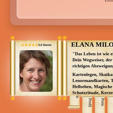
Entd
ELANA MIL
★★★★★
5.0 Sterne
"Das Leben ist wie e
Dein Wegweiser, der D
richtigen Abzweigu
Kartenlegen, Skatka
Lenormandkarten, T
Hellsehen, Magische 
Skills
Schutzrituale, Kerz
Liebeszauber, Wahrs
Profil
Preis
*** Beratungen auch