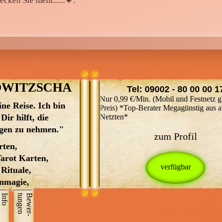
ecken Sie mehr......💗.
achtsam dein Aura Feld an und kl
es. Gerne gebe ich dir Heilsteine,
Kräuter und Seelenbotschaften mi
deinen Weg. Ich arbeite mit den 
Lenormand Karten, sowie den
Seelenbotschaftskarten, Heilenden
Botschaftskarten der Pflanzen, de
OWITZSCHA
Tel: 09002 - 80 00 00 1
Drachenbotschaftskarten sowie d
Nur 0,99 €/Min. (Mobil und Festnetz g
Schutzengelkarten. Gerne übermit
ine Reise. Ich bin
Mein Name ist ELANA
Preis) *Top-Berater Megagünstig aus a
ich während der Beratung die
ir hilft, die
MILOWITZSCHA Seit über 30
Netzten*
Botschaften dieser Karten. Zur
ngen zu nehmen."
Jahren besitze ich Erfahrung im
zum Profil
Rauhnachtzeit begleite ich auch g
Kartenlegen Herzlich Willkommen
rten,
mit meinen Rauhnachtskarten, er
mir, Ich bin ELANA
arot Karten,
Rituale und Räucherwerk. Bei mit
MILOWITZSCHA und stamme a
Rituale,
es ein Rundumpaket, dass das W
einer Kartenlegerfamilie und lege 
enmagie,
Weshalb, Wann, Wo und Wie
über 30 Jahren die
agen, Hellfühlig
Info
n
B
e
w
e
r
­
t
u
n
g
e
beantwortet oder auch kurze und
Skat-,Lenormandkarten und
 in Russisch
knackige Beantwortung von Ja od
Tarotkarten. Danach absolvierte i