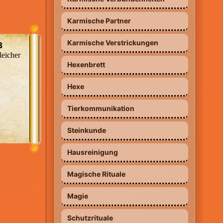
e ich
eine
Karmische Partner
h
inen
Karmische Verstrickungen
INA
3
es
leicher
rten
en –
09002 - 80 00 00 43 (0,99 €/MIN.
Hexenbrett
en
SONDERPREIS AKTION - Besonders
and
günstig, nur 0,99 €/Min vom Festnetz
Hexe
e
und vom Handy) *Premium-Beraterin
lt,
 Sie
dauerhaft günstig aus allen Netzen*
Tierkommunikation
,
 die
 es
Steinkunde
m
f den
Hausreinigung
/ Sie
r
e
Magische Rituale
iele
Magie
f
ben
Ihre
Schutzrituale