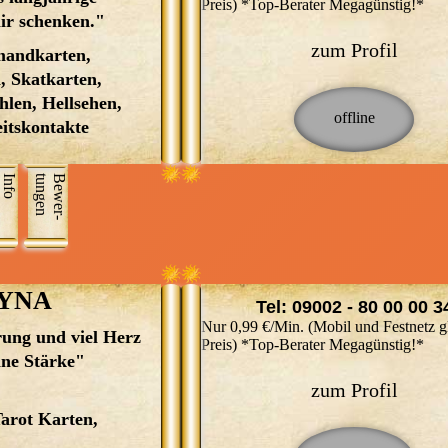
Preis) *Top-Berater Megagünstig!*
Entscheidungen oder Zukunftsfra
ir schenken."
dass Du zu mir gefunden hast. Sc
– gemeinsam schauen wir hinter d
in meiner Kindheit konnte ich me
zum Profil
mandkarten,
sichtbaren Dinge und finden
besonderen Fähigkeiten spüren,
 Skatkarten,
Antworten, Klarheit und neue
konnte sie jedoch erst im
hlen, Hellsehen,
Perspektiven. Durch meine
Erwachsenenalter richtig einordn
itskontakte
ausgeprägte Intuition und meine f
Durch meine eignen
Wahrnehmung erkenne ich oft
Lebenserfahrungen habe ich mein
Info
n
B
e
w
e
r
­
t
u
n
g
e
Zusammenhänge, Gefühle und
Fähigkeit des Hellfühlens und
Entwicklungen sehr schnell und
Hellhörens weiterentwickelt und s
treffsicher. Viele Menschen schätz
hat sich in mir der Wunsch entwic
an mir besonders meine ruhige Ar
Menschen hilfreich zur Seite zu
meine Ehrlichkeit und meine hohe
stehen. Mein spirituelles Wissen 
YNA
Trefferquote. Bei mir erhältst Du
Tel: 09002 - 80 00 00 3
Fähigkeiten helfen mir, Dich liebev
Nur 0,99 €/Min. (Mobil und Festnetz g
keine oberflächlichen Aussagen,
ehrlich und einfühlsam zu beraten
ung und viel Herz
Kartenlegen mit den
Preis) *Top-Berater Megagünstig!*
sondern eine persönliche und
Deine Fragen werde ich
ne Stärke"
Lenormandkarten und esoterische
tiefgehende Beratung, die Dich
verständnisvoll und ehrlich
Lebensberatung. Liebe Ratsuchen
zum Profil
wirklich weiterbringen kann. Auc
beantworten. Ich bin von ganzem
mein Name ist SAPRINA und ich
arot Karten,
schwierigen Lebensphasen bin ich
Herzen für Dich da. Mit meiner
freue mich, das Sie mich gefunden