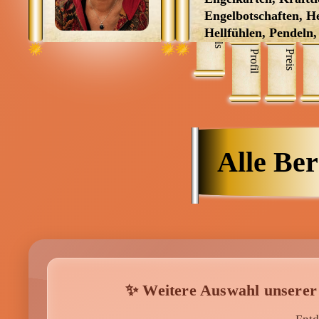
Menü: Beraterübersicht von A b
Engelbotschaften, He
Skills
Hellfühlen, Pendeln,
Traumdeutung, Stei
Menü: Kartenlegen kostenlos, J
Profil
Preis
Hausreinigung, Krä
Aurareinigung, Ener
Karmische Partner,
Verbundenheiten, K
Verstrickungen, Mag
Rauhnachtsrituale
Alle Ber
✨ Weitere Auswahl unserer