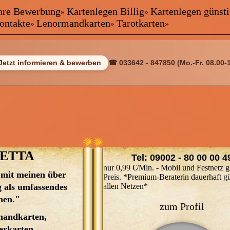
 Ihre Bewerbung
Kartenlegen Billig
Kartenlegen günst
»
»
❤
kontakte
Lenormandkarten
Tarotkarten
»
»
»
ewerbung
Jetzt informieren & bewerben
☎ 033642 - 847850 (Mo.-Fr. 08.00-
Freie Berat
ETTA
Tel: 09002 - 80 00 00 4
nur 0,99 €/Min. - Mobil und Festnetz g
 mit meinen über
Hallo, ich bin Nikolletta und begr
Preis. *Premium-Beraterin dauerhaft gü
 als umfassendes
Sie von ganzem Herzen auf mein
allen Netzen*
rien
nen."
Profil. Vor über 40 Jahren bracht
zum Profil
meine Oma aus Kroatien das
mandkarten,
Kartenlegen bei, diese Fähigkeit 
erkarten,