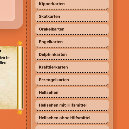
Kipperkarten
äre
Skatkarten
t auf
Md.
Orakelkarten
Engelkarten
n
7
en
Delphinkarten
leicher
tel
09002 - 80 00 00 17 (0,99 €/Min. Mobil
llen
Krafttierkarten
und Festnetz gleicher Preis) *Top-
Beraterin dauerhaft günstig aus allen
Erzengelkarten
erne
 bei
Netzen*
kläre
Hellsehen
 gibt
us
arum,
seit
Hellsehen mit Hilfsmittel
Hellsehen ohne Hilfsmittel
er
ch