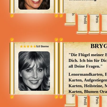
Skills
Profil
Preis
BRYG
★★★★★
5.0 Sterne
"Die Flügel meiner
Dich. Ich bin für Di
all Deine Fragen."
Lenormandkarten, E
Karten, Aufgestiege
Karten, Heilsteine,
Skills
Karten, Blumen Ora
Krafttierorakelkarte
Profil
Preis
Herzenswahrheiten 