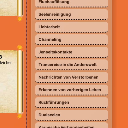
der
e ich
Fluchauflösung
DIREKTDURCHWAHL - Top Berater
 zu
aft
e zu
am Telefon*
icht
Seelenreinigung
Seite
rener
und
Lichtarbeit
 für
 ,
eue
ie
Channeling
rnen
t
Jenseitskontakte
3
an
leicher
und
Trancereise in die Anderswelt
 mit
0900 2 - 80 00 00 03 (0,99 €/MIN.
SONDERPREIS AKTION - Besonders
Nachrichten von Verstorbenen
onnte
günstig, nur 0,99 €/Min vom Festnetz
em
und vom Handy)
Erkennen von vorherigen Leben
iten
*AKTION 99 CENT* Supergünstig -
Superbillig - Top Berater am Telefon*
Rückführungen
ie
n.
Dualseelen
bar.
n
und
Karmische Verbundenheiten