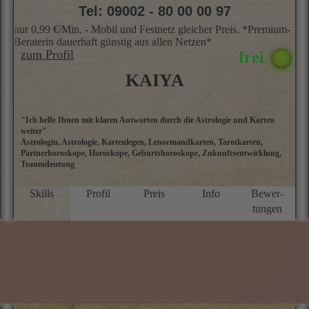
Tel: 09002 - 80 00 00 97
nur 0,99 €/Min. - Mobil und Festnetz gleicher Preis. *Premium-
Beraterin dauerhaft günstig aus allen Netzen*
zum Profil
KAIYA
"Ich helfe Ihnen mit klaren Antworten durch die Astrologie und Karten
H
weiter"
p
Astrologin, Astrologie, Kartenlegen, Lenormandkarten, Tarotkarten,
g
Partnerhoroskope, Horoskope, Geburtshoroskope, Zukunftsentwicklung,
L
Traumdeutung
v
K
R
Skills
Profil
Preis
Info
Bewer­
j
tungen