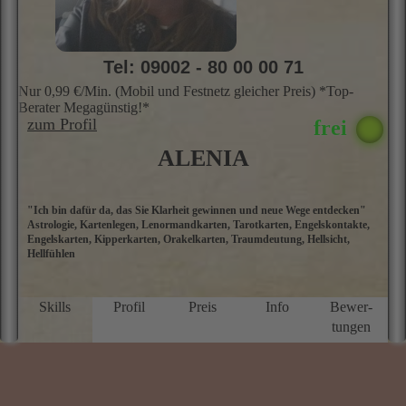
Tel: 09002 - 80 00 00 71
Nur 0,99 €/Min. (Mobil und Festnetz gleicher Preis) *Top-
Berater Megagünstig!*
zum Profil
ALENIA
"Ich bin dafür da, das Sie Klarheit gewinnen und neue Wege entdecken"
M
Astrologie, Kartenlegen, Lenormandkarten, Tarotkarten, Engelskontakte,
L
Engelskarten, Kipperkarten, Orakelkarten, Traumdeutung, Hellsicht,
A
Hellfühlen
g
m
u
Le
Skills
Profil
Preis
Info
Bewer­
H
tungen
S
k
T
v
m
n