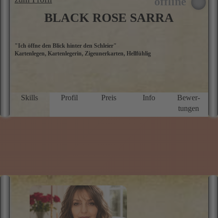
k
we
BLACK ROSE SARRA
o
S
"Ich öffne den Blick hinter den Schleier"
W
Kartenlegen, Kartenlegerin, Zigeunerkarten, Hellfühlig
W
d
a
w
se
W
Skills
Profil
Preis
Info
Bewer­
w
tungen
te
d
d
S
L