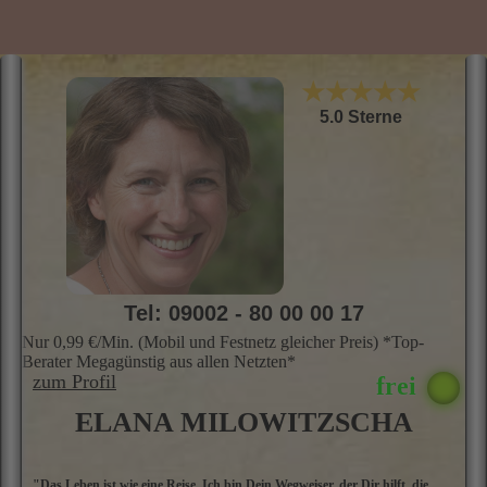
H
o
g
Z
u
★★★★★
f
5.0 Sterne
Tel: 09002 - 80 00 00 17
Nur 0,99 €/Min. (Mobil und Festnetz gleicher Preis) *Top-
Berater Megagünstig aus allen Netzten*
zum Profil
ELANA MILOWITZSCHA
"Das Leben ist wie eine Reise. Ich bin Dein Wegweiser, der Dir hilft, die
M