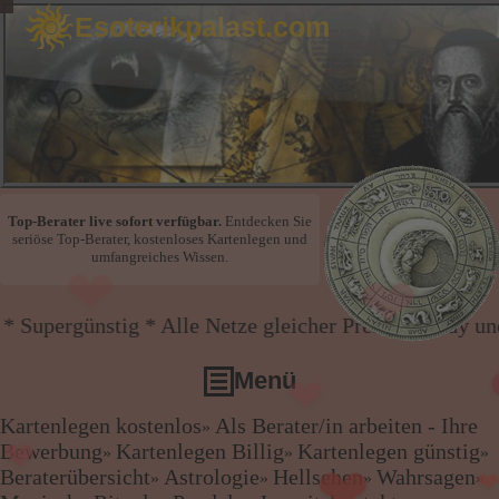
Esoterikpalast.com
❤
Top-Berater live sofort verfügbar.
Entdecken Sie
seriöse Top-Berater, kostenloses Kartenlegen und
umfangreiches Wissen.
❤
Alle Netze gleicher Preis * Handy und Festnetz gleic
❤
Menü
❤
❤
Kartenlegen kostenlos
Als Berater/in arbeiten - Ihre
»
Kartenlegen kostenlos
Bewerbung
Kartenlegen Billig
Kartenlegen günstig
»
»
»
❤
Als Berater/in arbeiten - Ihre Bewerbung
Beraterübersicht
Astrologie
Hellsehen
Wahrsagen
»
»
»
»
❤