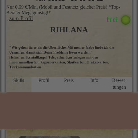
Nur 0,99 €/Min. (Mobil und Festnetz gleicher Preis) *Top-
Berater Megagünstig!*
zum Profil
RIHLANA
"Wir gehen tiefer als die Oberfläche. Mit meiner Gabe finde ich die
I
Ursachen, damit sich Deine Probleme lösen werden."
K
Hellsehen, Kristallkugel, Telepathie, Kartenlegen mit den
Kr
Lenormandkarten, Zigeunerkarten, Skatkarten, Orakelkarten,
e
Tierkommunikation
g
g
A
Skills
Profil
Preis
Info
Bewer­
tungen