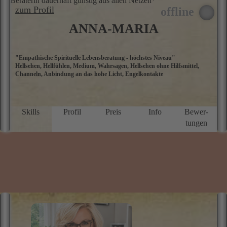
Beraterin dauerhaft günstig aus allen Netzen*
zum Profil
ANNA-MARIA
"Empathische Spirituelle Lebensberatung - höchstes Niveau"
…
Hellsehen, Hellfühlen, Medium, Wahrsagen, Hellsehen ohne Hilfsmittel,
g
Channeln, Anbindung an das hohe Licht, Engelkontakte
s
s
i
I
G
Skills
Profil
Preis
Info
Bewer­
M
tungen
W
i
u
Z
S
g
M
G