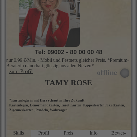
Tel: 09002 - 80 00 00 48
nur 0,99 €/Min. - Mobil und Festnetz gleicher Preis. *Premium-
Beraterin dauerhaft günstig aus allen Netzen*
zum Profil
TAMY ROSE
"Kartenlegerin mit Herz schaut in Ihre Zukunft"
H
Kartenlegen, Lenormandkarten, Tarot Karten, Kipperkarten, Skatkarten,
M
Zigeunerkarten, Pendeln, Wahrsagen
H
z
l
d
we
Skills
Profil
Preis
Info
Bewer­
K