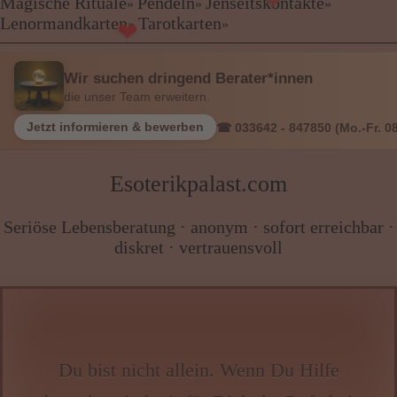
Kartenlegen Billig
Magische Rituale
Pendeln
Jenseitskontakte
»
»
»
❤
Kartenlegen günstig
Lenormandkarten
Tarotkarten
»
»
Beraterübersicht
Astrologie
Wir suchen dringend Berater*innen
Hellsehen
die unser Team erweitern.
Wahrsagen
Magische Rituale
Jetzt informieren & bewerben
☎ 033642 - 847850 (Mo.-Fr. 08
Pendeln
Jenseitskontakte
Esoterikpalast.com
Lenormandkarten
Tarotkarten
Seriöse Lebensberatung · anonym · sofort erreichbar ·
diskret · vertrauensvoll
Menü: Beraterübersicht Kategorien
Menü: Beraterübersicht von A bis Z
Du bist nicht allein. Wenn Du Hilfe
Menü: Kartenlegen kostenlos, Jobs,