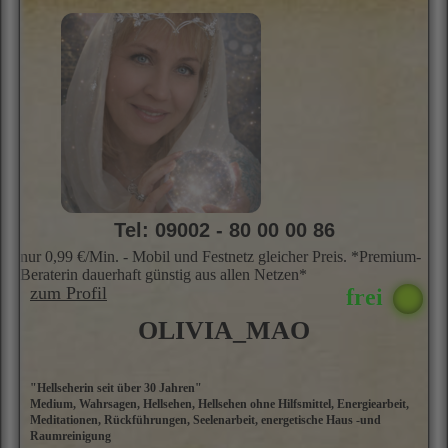
Tel: 09002 - 80 00 00 86
nur 0,99 €/Min. - Mobil und Festnetz gleicher Preis. *Premium-
Beraterin dauerhaft günstig aus allen Netzen*
zum Profil
OLIVIA_MAO
"Hellseherin seit über 30 Jahren"
M
Medium, Wahrsagen, Hellsehen, Hellsehen ohne Hilfsmittel, Energiearbeit,
He
Meditationen, Rückführungen, Seelenarbeit, energetische Haus -und
n
Raumreinigung
S