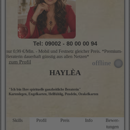
Tel: 09002 - 80 00 00 94
nur 0,99 €/Min. - Mobil und Festnetz gleicher Preis. *Premium-
Beraterin dauerhaft günstig aus allen Netzen*
zum Profil
HAYLÈA
"Ich bin Ihre spirituelle ganzheitliche Beraterin"
I
Kartenlegen, Engelkarten, Hellfühlig, Pendeln, Orakelkarten
l
i
S
u
k
Skills
Profil
Preis
Info
Bewer­
tungen