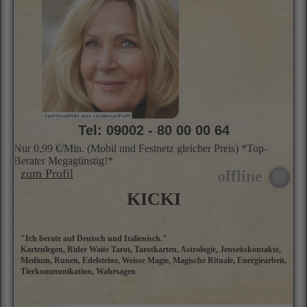
Tel: 09002 - 80 00 00 64
Nur 0,99 €/Min. (Mobil und Festnetz gleicher Preis) *Top-
Berater Megagünstig!*
zum Profil
KICKI
"Ich berate auf Deutsch und Italienisch."
I
Kartenlegen, Rider Waite Tarot, Tarotkarten, Astrologie, Jenseitskontakte,
u
Medium, Runen, Edelsteine, Weisse Magie, Magische Rituale, Energiearbeit,
z
Tierkommunikation, Wahrsagen
z
G
S
S