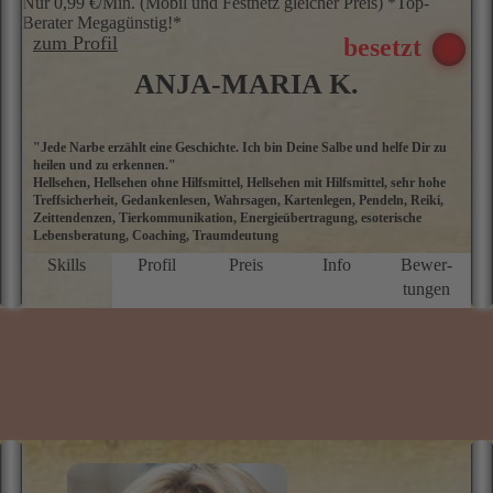
Nur 0,99 €/Min. (Mobil und Festnetz gleicher Preis) *Top-
Berater Megagünstig!*
zum Profil
ANJA-MARIA K.
"Jede Narbe erzählt eine Geschichte. Ich bin Deine Salbe und helfe Dir zu
A
heilen und zu erkennen."
G
Hellsehen, Hellsehen ohne Hilfsmittel, Hellsehen mit Hilfsmittel, sehr hohe
b
Treffsicherheit, Gedankenlesen, Wahrsagen, Kartenlegen, Pendeln, Reiki,
u
Zeittendenzen, Tierkommunikation, Energieübertragung, esoterische
u
Lebensberatung, Coaching, Traumdeutung
T
A
Skills
Profil
Preis
Info
Bewer­
K
tungen
S
B
T
P
Z
L
E
-
u