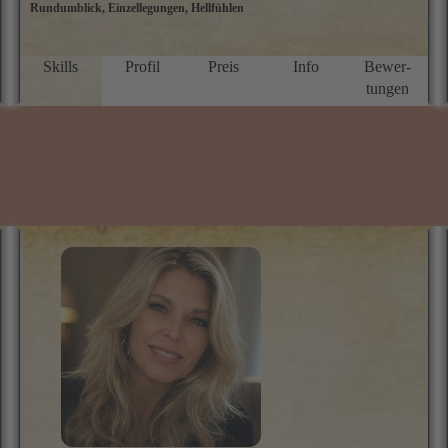
Rundumblick, Einzellegungen, Hellfühlen
m
h
d
W
Skills
Profil
Preis
Info
Bewer­
L
tungen
o
m