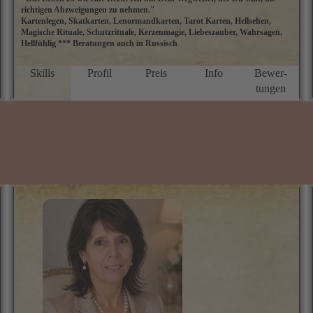
richtigen Abzweigungen zu nehmen."
E
Kartenlegen, Skatkarten, Lenormandkarten, Tarot Karten, Hellsehen,
M
Magische Rituale, Schutzrituale, Kerzenmagie, Liebeszauber, Wahrsagen,
ü
Hellfühlig *** Beratungen auch in Russisch
a
D
P
Skills
Profil
Preis
Info
Bewer­
g
tungen
N
f
u
M