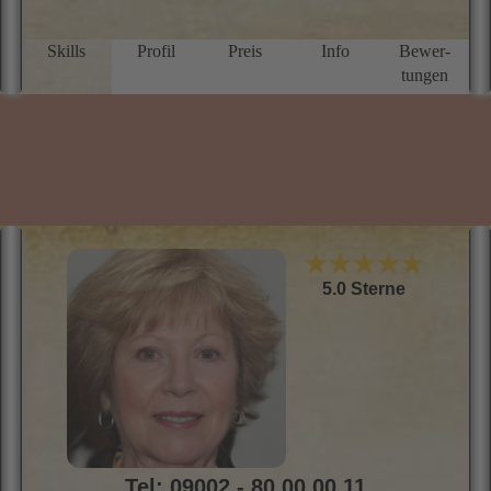
M
k
B
Skills
Profil
Preis
Info
Bewer­
W
tungen
u
i
i
z
s
E
B
m
M
S
U
★★★★★
I
i
5.0 Sterne
kr
Tel: 09002 - 80 00 00 11