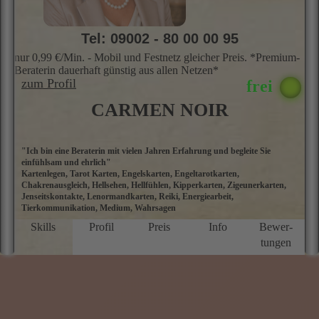
Tel: 09002 - 80 00 00 95
nur 0,99 €/Min. - Mobil und Festnetz gleicher Preis. *Premium-
Beraterin dauerhaft günstig aus allen Netzen*
zum Profil
CARMEN NOIR
"Ich bin eine Beraterin mit vielen Jahren Erfahrung und begleite Sie
L
einfühlsam und ehrlich"
a
Kartenlegen, Tarot Karten, Engelskarten, Engeltarotkarten,
P
Chakrenausgleich, Hellsehen, Hellfühlen, Kipperkarten, Zigeunerkarten,
e
Jenseitskontakte, Lenormandkarten, Reiki, Energiearbeit,
E
Tierkommunikation, Medium, Wahrsagen
E
G
Skills
Profil
Preis
Info
Bewer­
K
tungen
K
g
I
ei