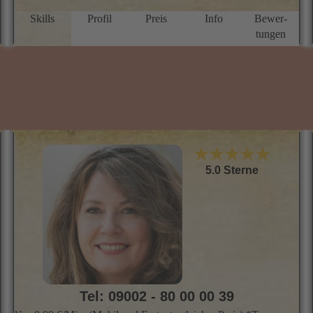
sp
a
Skills
Profil
Preis
Info
Bewer­
Si
tungen
I
d
r
f
b
E
★★★★★
5.0 Sterne
Tel: 09002 - 80 00 00 39