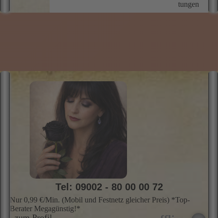
tungen
B
a
g
e
z
?
b
A
H
K
r
B
S
i
s
u
g
&
m
G
P
V
_
b
Tel: 09002 - 80 00 00 72
K
?
Nur 0,99 €/Min. (Mobil und Festnetz gleicher Preis) *Top-
M
Berater Megagünstig!*
e
zum Profil