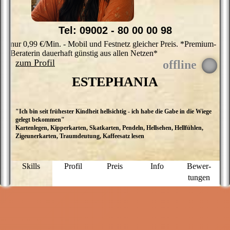
P
V
_
b
Tel: 09002 - 80 00 00 98
K
?
nur 0,99 €/Min. - Mobil und Festnetz gleicher Preis. *Premium-
M
Beraterin dauerhaft günstig aus allen Netzen*
e
zum Profil
k
we
ESTEPHANIA
o
S
"Ich bin seit frühester Kindheit hellsichtig - ich habe die Gabe in die Wiege
S
gelegt bekommen"
he
Kartenlegen, Kipperkarten, Skatkarten, Pendeln, Hellsehen, Hellfühlen,
Er
Zigeunerkarten, Traumdeutung, Kaffeesatz lesen
O
E
a
L
Skills
Profil
Preis
Info
Bewer­
s
tungen
s
M
g