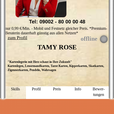
Tel: 09002 - 80 00 00 48
nur 0,99 €/Min. - Mobil und Festnetz gleicher Preis. *Premium-
Beraterin dauerhaft günstig aus allen Netzen*
zum Profil
TAMY ROSE
"Kartenlegerin mit Herz schaut in Ihre Zukunft"
H
Kartenlegen, Lenormandkarten, Tarot Karten, Kipperkarten, Skatkarten,
M
Zigeunerkarten, Pendeln, Wahrsagen
H
z
l
d
we
Skills
Profil
Preis
Info
Bewer­
K
tungen
B
a
g
e
z