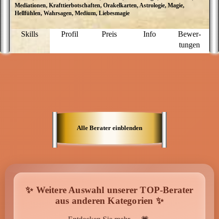
Mediationen, Krafttierbotschaften, Orakelkarten, Astrologie, Magie,
H
Hellfühlen, Wahrsagen, Medium, Liebesmagie
F
g
n
Skills
Profil
Preis
Info
Bewer­
H
tungen
Be
T
w
u
f
V
W
en
Il
m
A
Alle Berater einblenden
g
z
i
w
di
w
E
f
✨ Weitere Auswahl unserer TOP-Berater
s
aus anderen Kategorien ✨
s
j
fü