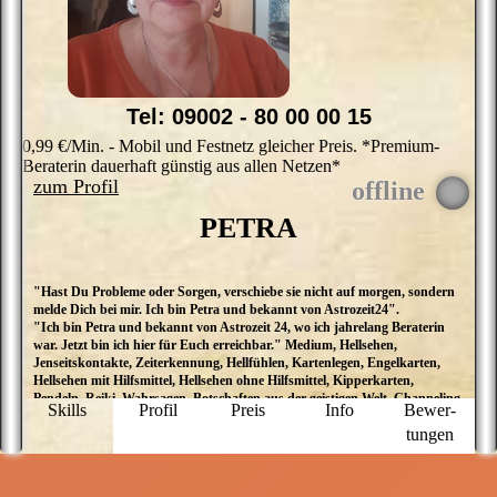
Tel: 09002 - 80 00 00 15
0,99 €/Min. - Mobil und Festnetz gleicher Preis. *Premium-
Beraterin dauerhaft günstig aus allen Netzen*
zum Profil
PETRA
"Hast Du Probleme oder Sorgen, verschiebe sie nicht auf morgen, sondern
M
melde Dich bei mir. Ich bin Petra und bekannt von Astrozeit24".
d
"Ich bin Petra und bekannt von Astrozeit 24, wo ich jahrelang Beraterin
K
war. Jetzt bin ich hier für Euch erreichbar." Medium, Hellsehen,
K
Jenseitskontakte, Zeiterkennung, Hellfühlen, Kartenlegen, Engelkarten,
p
Hellsehen mit Hilfsmittel, Hellsehen ohne Hilfsmittel, Kipperkarten,
M
Pendeln, Reiki, Wahrsagen, Botschaften aus der geistigen Welt, Channeling,
u
Skills
Profil
Preis
Info
Bewer­
Engelbotschaften, Engelkontakte, Tierkommunikation
d
tungen