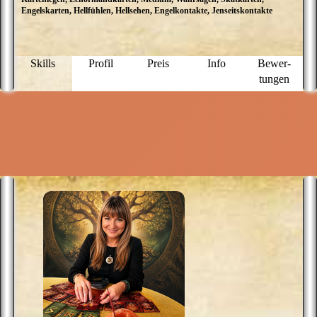
Engelskarten, Hellfühlen, Hellsehen, Engelkontakte, Jenseitskontakte
k
e
H
e
u
Skills
Profil
Preis
Info
Bewer­
b
tungen
I
G
F
M
L