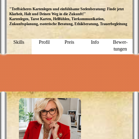
"Treffsicheres Kartenlegen und einfühlsame Seelenberatung: Finde jetzt
M
Klarheit, Halt und Deinen Weg in die Zukunft!"
L
Kartenlegen, Tarot Karten, Hellfühlen, Tierkommunikation,
H
Zukunftsplanung, esoterische Beratung, Ethikberatung, Trauerbegleitung
E
B
e
i
Skills
Profil
Preis
Info
Bewer­
z
tungen
d
z
W
H