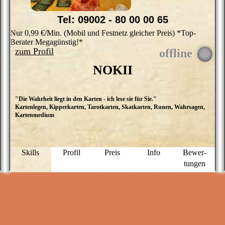
Tel: 09002 - 80 00 00 65
Nur 0,99 €/Min. (Mobil und Festnetz gleicher Preis) *Top-
Berater Megagünstig!*
zum Profil
NOKII
"Die Wahrheit liegt in den Karten - ich lese sie für Sie."
I
Kartenlegen, Kipperkarten, Tarotkarten, Skatkarten, Runen, Wahrsagen,
T
Kartenmedium
F
mi
Skills
Profil
Preis
Info
Bewer­
tungen