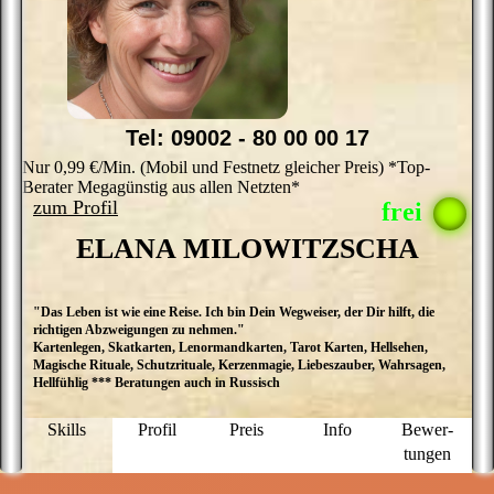
Tel: 09002 - 80 00 00 17
Nur 0,99 €/Min. (Mobil und Festnetz gleicher Preis) *Top-
Berater Megagünstig aus allen Netzten*
zum Profil
ELANA MILOWITZSCHA
"Das Leben ist wie eine Reise. Ich bin Dein Wegweiser, der Dir hilft, die
M
richtigen Abzweigungen zu nehmen."
E
Kartenlegen, Skatkarten, Lenormandkarten, Tarot Karten, Hellsehen,
M
Magische Rituale, Schutzrituale, Kerzenmagie, Liebeszauber, Wahrsagen,
ü
Hellfühlig *** Beratungen auch in Russisch
a
D
P
Skills
Profil
Preis
Info
Bewer­
g
tungen
N
f
u