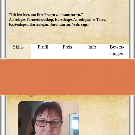
"Ich bin hier, um Ihre Fragen zu beantworten."
E
Astrologie, Partnerhoroskop, Horoskope, Astrologisches Tarot,
K
Kartenlegen, Kartenlegen, Tarot Karten, Wahrsagen
T
S
e
G
a
Skills
Profil
Preis
Info
Bewer­
w
tungen
w
b
B
k
S
u
S
b