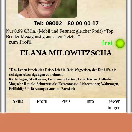
Wissen von A - Z
Tel: 09002 - 80 00 00 17
Nur 0,99 €/Min. (Mobil und Festnetz gleicher Preis) *Top-
Berater Megagünstig aus allen Netzten*
zum Profil
ELANA MILOWITZSCHA
"Das Leben ist wie eine Reise. Ich bin Dein Wegweiser, der Dir hilft, die
M
richtigen Abzweigungen zu nehmen."
E
Kartenlegen, Skatkarten, Lenormandkarten, Tarot Karten, Hellsehen,
M
Magische Rituale, Schutzrituale, Kerzenmagie, Liebeszauber, Wahrsagen,
ü
Hellfühlig *** Beratungen auch in Russisch
a
D
P
Skills
Profil
Preis
Info
Bewer­
g
tungen
N
f
u
M