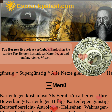
Esoterikpalast.com
❤
Top-Berater live sofort verfügbar.
Entdecken Sie
❤
seriöse Top-Berater, kostenloses Kartenlegen und
❤
umfangreiches Wissen.
❤
 * Alle Netze gleicher Preis * Handy und Festnetz g
❤
❤
Menü
Kartenlegen kostenlos
Als Berater/in arbeiten - Ihre
»
❤
❤
Kartenlegen kostenlos
Bewerbung
Kartenlegen Billig
Kartenlegen günstig
»
»
»
Als Berater/in arbeiten - Ihre Bewerbung
Beraterübersicht
Astrologie
Hellsehen
Wahrsagen
»
»
»
»
❤