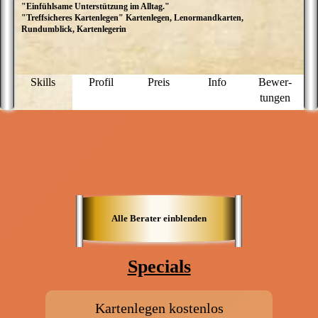
"Einfühlsame Unterstützung im Alltag."
I
"Treffsicheres Kartenlegen" Kartenlegen, Lenormandkarten,
t
Rundumblick, Kartenlegerin
d
a
K
f
K
Skills
Profil
Preis
Info
Bewer­
S
tungen
Alle Berater einblenden
Specials
Kartenlegen kostenlos