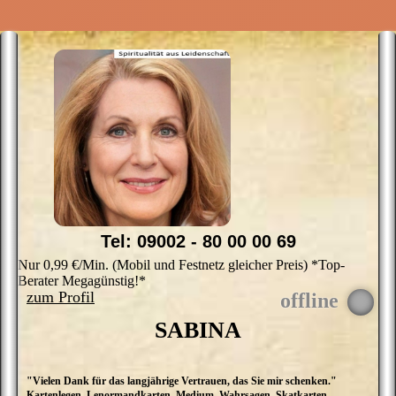
Tel: 09002 - 80 00 00 69
Nur 0,99 €/Min. (Mobil und Festnetz gleicher Preis) *Top-
Berater Megagünstig!*
zum Profil
SABINA
"Vielen Dank für das langjährige Vertrauen, das Sie mir schenken."
H
Kartenlegen, Lenormandkarten, Medium, Wahrsagen, Skatkarten,
S