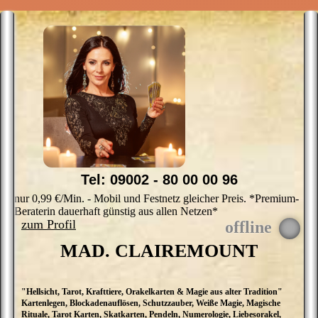
Tel: 09002 - 80 00 00 96
nur 0,99 €/Min. - Mobil und Festnetz gleicher Preis. *Premium-
Beraterin dauerhaft günstig aus allen Netzen*
zum Profil
MAD. CLAIREMOUNT
"Hellsicht, Tarot, Krafttiere, Orakelkarten & Magie aus alter Tradition"
S
Kartenlegen, Blockadenauflösen, Schutzzauber, Weiße Magie, Magische
d
Rituale, Tarot Karten, Skatkarten, Pendeln, Numerologie, Liebesorakel,
w