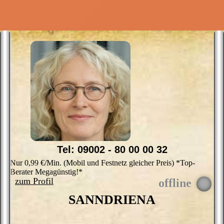
?
b
A
H
K
r
B
S
i
s
u
g
&
m
G
P
V
_
b
Tel: 09002 - 80 00 00 32
K
?
Nur 0,99 €/Min. (Mobil und Festnetz gleicher Preis) *Top-
M
Berater Megagünstig!*
e
zum Profil
k
we
SANNDRIENA
o
S