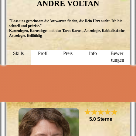
ANDRE VOLTAN
"Lass uns gemeinsam die Antworten finden, die Dein Herz sucht. Ich bin
A
schnell und präzise."
i
Kartenlegen, Kartenlegen mit den Tarot Karten, Astrologie, Kabbalistische
A
Astrologie, Hellfühlig
d
s
sp
a
Skills
Profil
Preis
Info
Bewer­
Si
tungen
I
d
r
f
b
E
★★★★★
5.0 Sterne