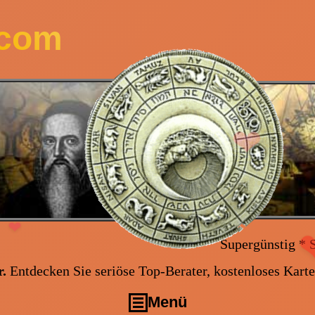
.com
❤
Supergünstig * Supergünstig * Alle N
❤
❤
.
Entdecken Sie seriöse Top-Berater, kostenloses Kart
Menü