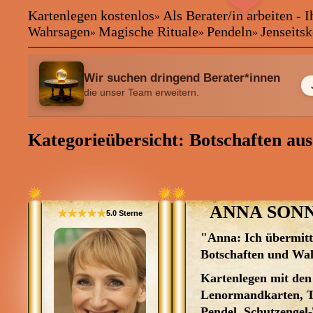
Kartenlegen kostenlos
Als Berater/in arbeiten -
❤
»
❤
Kartenlegen kostenlos
Wahrsagen
Magische Rituale
Pendeln
Jenseits
»
»
»
Als Berater/in arbeiten - Ihre B
Kartenlegen Billig
Kartenlegen günstig
Wir suchen dringend Berater*innen
Beraterübersicht
die unser Team erweitern.
Astrologie
Hellsehen
Kategorieübersicht: Botschaften aus
Wahrsagen
Magische Rituale
Pendeln
Jenseitskontakte
Lenormandkarten
ANNA SON
★★★★★
5.0 Sterne
Tarotkarten
"Anna: Ich übermitt
Botschaften und Wa
Menü: Beraterübersicht Katego
Kartenlegen mit den
Lenormandkarten, T
Pendel, Schutzengel-