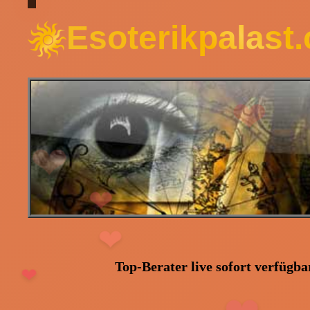
Esoterikpalast
❤
❤
❤
Top-Berater live sofort verfügbar
❤