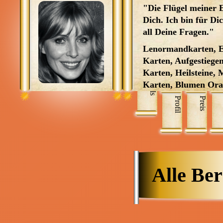
"Die Flügel meiner
Dich. Ich bin für Di
all Deine Fragen."
Lenormandkarten, E
Karten, Aufgestiege
Karten, Heilsteine,
Skills
Karten, Blumen Ora
Krafttierorakelkarte
Profil
Preis
Herzenswahrheiten 
Engeltherapieorakel,
Seele Orakel Karten,
&1 Grad, Magische 
Karten, kleine weiße
Lösungsmagie, Botsc
Alle Ber