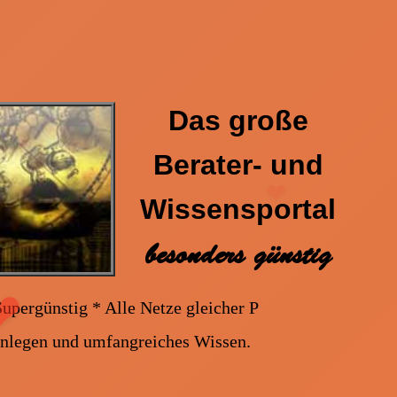
Das große
❤
Berater- und
Wissensportal
besonders günstig
etze gleicher Preis * Handy und Festnetz gleicher P
❤
enlegen und umfangreiches Wissen.