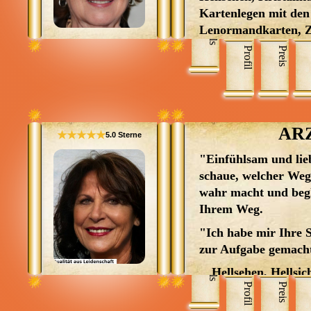
Kartenlegen mit den
Skills
Lenormandkarten, Z
Skatkarten, Orakelk
Profil
Preis
Tierkommunikation
AR
★★★★★
5.0 Sterne
"Einfühlsam und lieb
schaue, welcher We
wahr macht und begle
Ihrem Weg.
"Ich habe mir Ihre 
zur Aufgabe gemach
Skills
Hellsehen, Hellsic
Profil
Preis
Jenseitskontakte,
Lenormandkarten