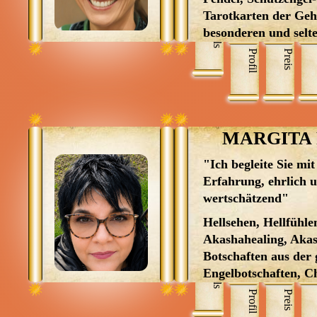
Menü: Beraterübersicht von A b
Tarotkarten der Geh
Skills
besonderen und selt
Botschaften der Enge
Menü: Kartenlegen kostenlos, J
Profil
Preis
Astralverstrickunge
MARGITA F
"Ich begleite Sie mit
Erfahrung, ehrlich 
wertschätzend"
Hellsehen, Hellfühle
Akashahealing, Akas
Botschaften aus der 
Skills
Engelbotschaften, C
Channeling, Reinigu
Profil
Preis
Fremdenergien, Hum