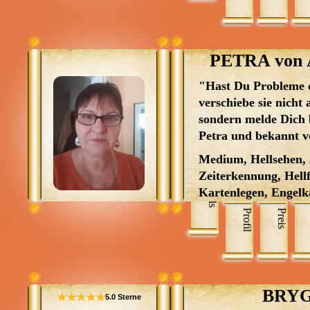
Tierenergetik, Reiki
Tierkommunikation,
Karmareinigung, Lic
Karmische Verstric
PETRA von A
"Hast Du Probleme 
verschiebe sie nicht
sondern melde Dich b
Petra und bekannt v
Medium, Hellsehen, 
Zeiterkennung, Hell
Skills
Kartenlegen, Engelk
mit Hilfsmittel, Hel
Profil
Preis
Hilfsmittel, Kipperk
Reiki, Wahrsagen, B
geistigen Welt, Chan
Engelbotschaften, E
Tierkommunikation
BRYG
★★★★★
5.0 Sterne