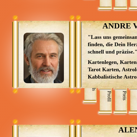
Zigeunerkarten un
Engelskarten, Ora
Edeisteinkunde, 
ANDRE 
Wahrsagen, Pende
Energiearbeit, Rei
"Lass uns gemeinsa
Traumdeutung, C
finden, die Dein Her
Channeling, Tier
schnell und präzise.
Kartenlegen, Karten
Tarot Karten, Astrol
Kabbalistische Astrol
Skills
Profil
Preis
ALE