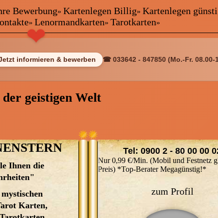
 Ihre Bewerbung
Kartenlegen Billig
Kartenlegen günst
»
»
kontakte
Lenormandkarten
Tarotkarten
»
»
»
❤
ewerbung
Jetzt informieren & bewerben
☎ 033642 - 847850 (Mo.-Fr. 08.00-
 der geistigen Welt
Freie Berate
NENSTERN
Tel: 0900 2 - 80 00 00 0
Nur 0,99 €/Min. (Mobil und Festnetz g
le Ihnen die
ANNA arbeitet für sie mit den
Preis) *Top-Berater Megagünstig!*
hrheiten"
mystischen Lenormandkarten, d
rien
Pendel, den Schutzengel Tarot Ka
zum Profil
 mystischen
den Tarot Karten der Geheimniss
arot Karten,
einem besonderen und seltenen
Tarotkarten,