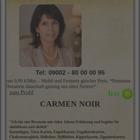
Tel: 09002 - 80 00 00 95
nur 0,99 €/Min. - Mobil und Festnetz gleicher Preis. *Premium-
Beraterin dauerhaft günstig aus allen Netzen*
zum Profil
CARMEN NOIR
"Ich bin eine Beraterin mit vielen Jahren Erfahrung und begleite Sie
L
einfühlsam und ehrlich"
a
Kartenlegen, Tarot Karten, Engelskarten, Engeltarotkarten,
P
Chakrenausgleich, Hellsehen, Hellfühlen, Kipperkarten, Zigeunerkarten,
e