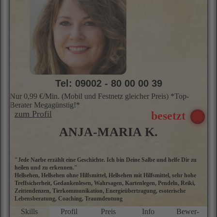
Tel: 09002 - 80 00 00 39
Nur 0,99 €/Min. (Mobil und Festnetz gleicher Preis) *Top-
Berater Megagünstig!*
zum Profil
ANJA-MARIA K.
"Jede Narbe erzählt eine Geschichte. Ich bin Deine Salbe und helfe Dir zu
A
heilen und zu erkennen."
G
Hellsehen, Hellsehen ohne Hilfsmittel, Hellsehen mit Hilfsmittel, sehr hohe
b
Treffsicherheit, Gedankenlesen, Wahrsagen, Kartenlegen, Pendeln, Reiki,
u
Zeittendenzen, Tierkommunikation, Energieübertragung, esoterische
u
Lebensberatung, Coaching, Traumdeutung
T
A
Skills
Profil
Preis
Info
Bewer­
K