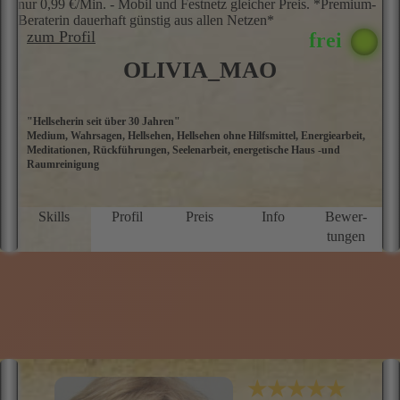
nur 0,99 €/Min. - Mobil und Festnetz gleicher Preis. *Premium-
Beraterin dauerhaft günstig aus allen Netzen*
zum Profil
OLIVIA_MAO
"Hellseherin seit über 30 Jahren"
M
Medium, Wahrsagen, Hellsehen, Hellsehen ohne Hilfsmittel, Energiearbeit,
He
Meditationen, Rückführungen, Seelenarbeit, energetische Haus -und
n
Raumreinigung
S
M
k
B
Skills
Profil
Preis
Info
Bewer­
W
tungen
u
i
i
z
s
E
B
m
M
S
U
★★★★★
I