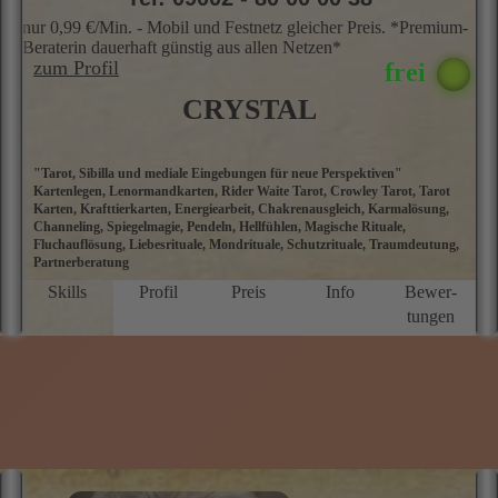
nur 0,99 €/Min. - Mobil und Festnetz gleicher Preis. *Premium-
Beraterin dauerhaft günstig aus allen Netzen*
zum Profil
CRYSTAL
"Tarot, Sibilla und mediale Eingebungen für neue Perspektiven"
Ü
Kartenlegen, Lenormandkarten, Rider Waite Tarot, Crowley Tarot, Tarot
m
Karten, Krafttierkarten, Energiearbeit, Chakrenausgleich, Karmalösung,
e
Channeling, Spiegelmagie, Pendeln, Hellfühlen, Magische Rituale,
v
Fluchauflösung, Liebesrituale, Mondrituale, Schutzrituale, Traumdeutung,
R
Partnerberatung
Ka
e
Skills
Profil
Preis
Info
Bewer­
v
tungen
W
we
d
l
i
e
e
B
e
b
E