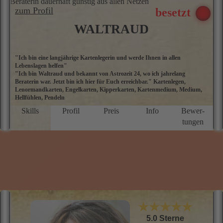
Beraterin dauerhaft günstig aus allen Netzen
zum Profil
WALTRAUD
"Ich bin eine langjährige Kartenlegerin und werde Ihnen in allen
S
Lebenslagen helfen"
vo
"Ich bin Waltraud und bekannt von Astrozeit 24, wo ich jahrelang
J
Beraterin war. Jetzt bin ich hier für Euch erreichbar." Kartenlegen,
D
Lenormandkarten, Engelkarten, Kipperkarten, Kartenmedium, Medium,
li
Hellfühlen, Pendeln
e
d
Skills
Profil
Preis
Info
Bewer­
D
tungen
E
n
i
d
l
i
m
B
★★★★★
5.0 Sterne