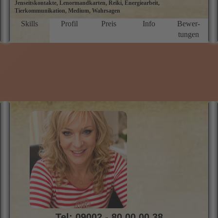
Jenseitskontakte, Lenormandkarten, Reiki, Energiearbeit,
E
Tierkommunikation, Medium, Wahrsagen
E
G
Skills
Profil
Preis
Info
Bewer­
K
tungen
K
g
I
ei
Tel: 09002 - 80 00 00 38