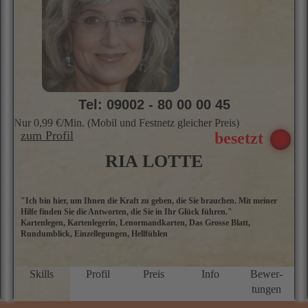
Tel: 09002 - 80 00 00 45
Nur 0,99 €/Min. (Mobil und Festnetz gleicher Preis)
zum Profil
RIA LOTTE
"Ich bin hier, um Ihnen die Kraft zu geben, die Sie brauchen. Mit meiner
H
Hilfe finden Sie die Antworten, die Sie in Ihr Glück führen."
d
Kartenlegen, Kartenlegerin, Lenormandkarten, Das Grosse Blatt,
hi
Rundumblick, Einzellegungen, Hellfühlen
m
h
d
W
Skills
Profil
Preis
Info
Bewer­
L
tungen
o
m