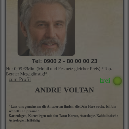
A
p
A
s
P
g
S
E
d
Tel: 0900 2 - 80 00 00 23
Nur 0,99 €/Min. (Mobil und Festnetz gleicher Preis) *Top-
Berater Megagünstig!*
zum Profil
ANDRE VOLTAN
"Lass uns gemeinsam die Antworten finden, die Dein Herz sucht. Ich bin
A
schnell und präzise."
i
Kartenlegen, Kartenlegen mit den Tarot Karten, Astrologie, Kabbalistische
A
Astrologie, Hellfühlig
d
s