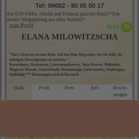
Tel: 09002 - 80 00 00 17
Nur 0,99 €/Min. (Mobil und Festnetz gleicher Preis) *Top-
Berater Megagünstig aus allen Netzten*
zum Profil
ELANA MILOWITZSCHA
"Das Leben ist wie eine Reise. Ich bin Dein Wegweiser, der Dir hilft, die
M
richtigen Abzweigungen zu nehmen."
E
Kartenlegen, Skatkarten, Lenormandkarten, Tarot Karten, Hellsehen,
M
Magische Rituale, Schutzrituale, Kerzenmagie, Liebeszauber, Wahrsagen,
ü
Hellfühlig *** Beratungen auch in Russisch
a
D
P
Skills
Profil
Preis
Info
Bewer­
g
tungen
N
f
u
M