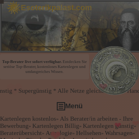
Esoterikpalast.com
Top-Berater live sofort verfügbar.
Entdecken Sie
seriöse Top-Berater, kostenloses Kartenlegen und
umfangreiches Wissen.
❤
stig * Alle Netze gleicher Preis * Handy und Festnet
❤
❤
Menü
Kartenlegen kostenlos
Als Berater/in arbeiten - Ihre
»
❤
Kartenlegen kostenlos
Bewerbung
Kartenlegen Billig
Kartenlegen günstig
»
»
»
❤
Als Berater/in arbeiten - Ihre Bewerbung
Beraterübersicht
Astrologie
Hellsehen
Wahrsagen
»
»
»
»