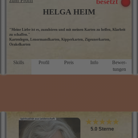
zum Profil
HELGA HEIM
"Meine Liebe ist es, zuzuhören und mit meinen Karten zu helfen, Klarheit
I
zu schaffen."
N
Kartenlegen, Lenormandkarten, Kipperkarten, Zigeunerkarten,
D
Orakelkarten
P
s
m
H
Skills
Profil
Preis
Info
Bewer­
g
tungen
T
b
K
E
G
I
l
e
L
w
z
★★★★★
5.0 Sterne