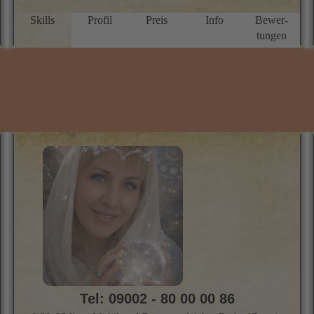
sp
a
Skills
Profil
Preis
Info
Bewer­
Si
tungen
I
d
r
f
b
E
Tel: 09002 - 80 00 00 86