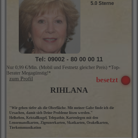
i
5.0 Sterne
kr
Tel: 09002 - 80 00 00 11
Nur 0,99 €/Min. (Mobil und Festnetz gleicher Preis) *Top-
Berater Megagünstig!*
zum Profil
RIHLANA
"Wir gehen tiefer als die Oberfläche. Mit meiner Gabe finde ich die
I
Ursachen, damit sich Deine Probleme lösen werden."
K
Hellsehen, Kristallkugel, Telepathie, Kartenlegen mit den
Kr
Lenormandkarten, Zigeunerkarten, Skatkarten, Orakelkarten,
e
Tierkommunikation
g
g
A