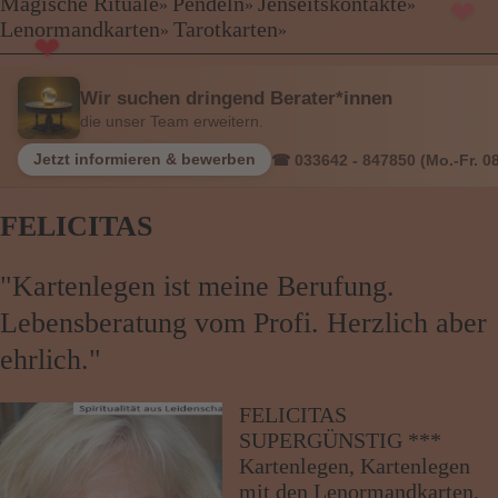
Kartenlegen Billig
❤
Magische Rituale
Pendeln
Jenseitskontakte
»
»
»
❤
Kartenlegen günstig
Lenormandkarten
Tarotkarten
»
»
Beraterübersicht
Astrologie
Wir suchen dringend Berater*innen
Hellsehen
die unser Team erweitern.
Wahrsagen
Magische Rituale
Jetzt informieren & bewerben
☎ 033642 - 847850 (Mo.-Fr. 08
Pendeln
Jenseitskontakte
FELICITAS
Lenormandkarten
Tarotkarten
"Kartenlegen ist meine Berufung.
Lebensberatung vom Profi. Herzlich aber
Menü: Beraterübersicht Kategorien
ehrlich."
Menü: Beraterübersicht von A bis Z
FELICITAS
SUPERGÜNSTIG ***
Kartenlegen, Kartenlegen
Menü: Kartenlegen kostenlos, Jobs,
mit den Lenormandkarten,