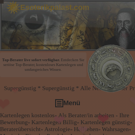
Esoterikpalast.com
Top-Berater live sofort verfügbar.
Entdecken Sie
seriöse Top-Berater, kostenloses Kartenlegen und
❤
umfangreiches Wissen.
❤
tig * Supergünstig * Alle Netze gleicher Preis * Han
❤
❤
❤
Menü
Kartenlegen kostenlos
Als Berater/in arbeiten - Ihre
»
Kartenlegen kostenlos
Bewerbung
Kartenlegen Billig
Kartenlegen günstig
»
»
»
Als Berater/in arbeiten - Ihre Bewerbung
Beraterübersicht
Astrologie
Hellsehen
Wahrsagen
»
»
»
»
❤