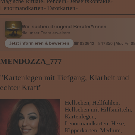
Kartenlegen Billig
Magische Rituale
Pendeln
Jenseitskontakte
»
»
»
❤
❤
Kartenlegen günstig
Lenormandkarten
Tarotkarten
»
»
❤
Beraterübersicht
Astrologie
Wir suchen dringend Berater*innen
Hellsehen
die unser Team erweitern.
Wahrsagen
Magische Rituale
Jetzt informieren & bewerben
☎ 033642 - 847850 (Mo.-Fr. 08
Pendeln
Jenseitskontakte
MENDOZZA_777
Lenormandkarten
Tarotkarten
"Kartenlegen mit Tiefgang, Klarheit und
echter Kraft"
Menü: Beraterübersicht Kategorien
Hellsehen, Hellfühlen,
Hellsehen mit Hilfsmitteln,
Menü: Beraterübersicht von A bis Z
Kartenlegen,
Lenormandkarten, Hexe,
Kipperkarten, Medium,
Menü: Kartenlegen kostenlos, Jobs,