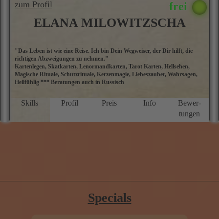
zum Profil
ELANA MILOWITZSCHA
"Das Leben ist wie eine Reise. Ich bin Dein Wegweiser, der Dir hilft, die
M
richtigen Abzweigungen zu nehmen."
E
Kartenlegen, Skatkarten, Lenormandkarten, Tarot Karten, Hellsehen,
M
Magische Rituale, Schutzrituale, Kerzenmagie, Liebeszauber, Wahrsagen,
ü
Hellfühlig *** Beratungen auch in Russisch
a
D
P
Skills
Profil
Preis
Info
Bewer­
g
tungen
N
f
u
M
Specials