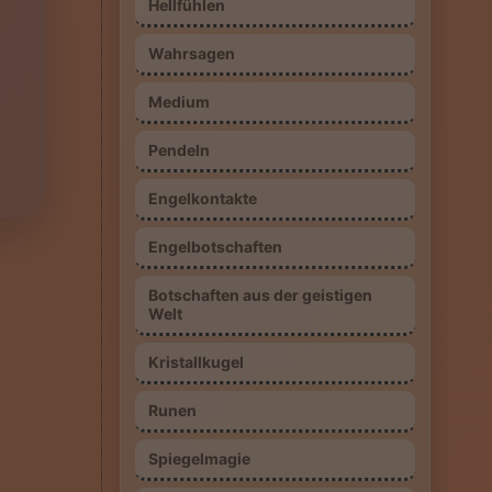
Hellfühlen
Wahrsagen
Medium
Pendeln
Engelkontakte
Engelbotschaften
Botschaften aus der geistigen
Welt
Kristallkugel
Runen
7
Spiegelmagie
leicher