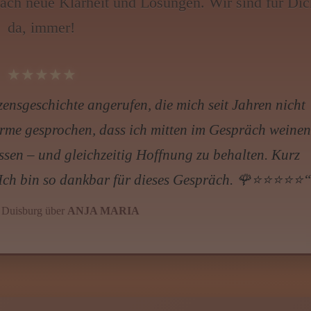
äch neue Klarheit und Lösungen. Wir sind für Dic
is Z
da, immer!
obs, Wissen von A - Z
★★★★★
 Erfahrung hat. Keine leeren Worte, sondern echte
war danach deutlich entspannter.“
ra, 48 über
THOMAS