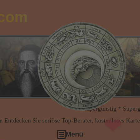
.com
❤
Supergünstig * Supergünstig * Alle Netze
❤
.
Entdecken Sie seriöse Top-Berater, kostenloses Kart
Menü