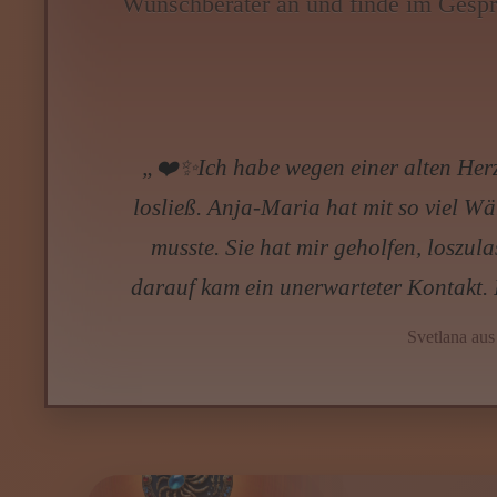
Wunschberater an und finde im Gespr
Menü: Beraterübersicht von A b
Menü: Kartenlegen kostenlos, J
„Man merkt sofort, dass Thomas viel
Orientierung. Ich 
Pet