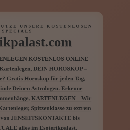
NUTZE UNSERE KOSTENLOSEN
SPECIALS
ikpalast.com
TENLEGEN KOSTENLOS ONLINE
 Kartenlegen
DEIN HOROSKOP –
,
e? Gratis Horoskop für jeden Tag
,
de Deinen Astrologen. Erkenne
ammenhänge
KARTENLEGEN – Wir
,
artenleger, Spitzenklasse zu extrem
JENSEITSKONTAKTE bis
von
LE alles im Esoterikpalast
.
t.com – wir geben Antworten.