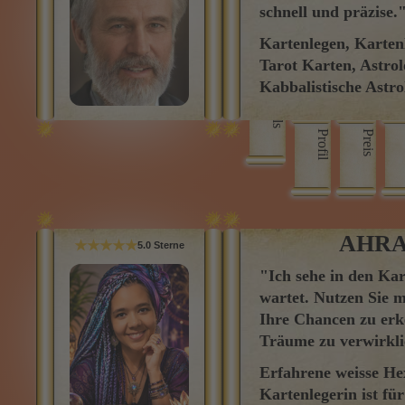
Kabbalistische Astrol
Skills
Profil
Preis
AHRA
★★★★★
5.0 Sterne
"Ich sehe in den Kar
wartet. Nutzen Sie m
Ihre Chancen zu erk
Träume zu verwirkli
Erfahrene weisse He
Kartenlegerin ist für
Skills
Hexe, Kartenlegen, 
den Lenormandkarte
Profil
Preis
Tarot Karten, Magis