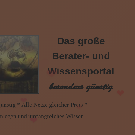
Das große
❤
❤
Berater- und
❤
Wissensportal
❤
besonders günstig
❤
 gleicher Preis * Handy und Festnetz gleicher Preis 
enlegen und umfangreiches Wissen.
❤