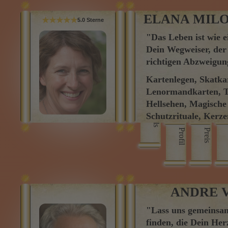
"Das Leben ist wie e
Dein Wegweiser, der D
richtigen Abzweigu
Kartenlegen, Skatka
Lenormandkarten, T
Hellsehen, Magische 
Skills
Schutzrituale, Kerz
Liebeszauber, Wahrs
Profil
Preis
*** Beratungen auch
ANDRE 
"Lass uns gemeinsa
finden, die Dein Her
schnell und präzise.
Kartenlegen, Karten
Tarot Karten, Astrol