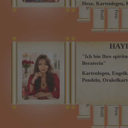
Pendeln, Traumdeut
HAY
"Ich bin Ihre spiritu
Beraterin"
Kartenlegen, Engelka
Pendeln, Orakelkart
Skills
Profil
Preis
ALE