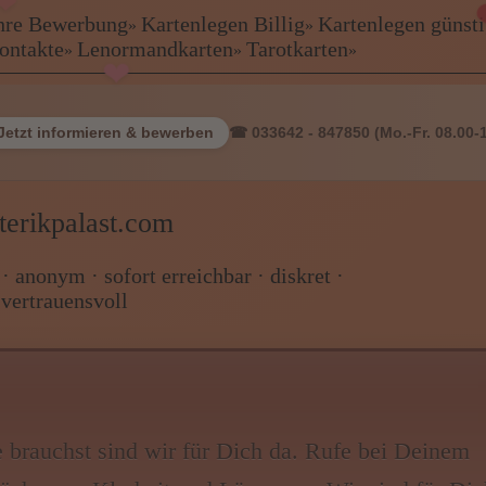
 Ihre Bewerbung
Kartenlegen Billig
Kartenlegen günst
»
»
kontakte
Lenormandkarten
Tarotkarten
»
»
»
ewerbung
Jetzt informieren & bewerben
☎ 033642 - 847850 (Mo.-Fr. 08.00-
terikpalast.com
Freie Berater: 
 anonym · sofort erreichbar · diskret ·
vertrauensvoll
rien
e brauchst sind wir für Dich da. Rufe bei Deinem