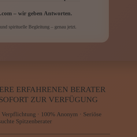
und spirituelle Begleitung – genau jetzt.
SERE ERFAHRENEN BERATER
 SOFORT ZUR VERFÜGUNG
 Verpflichtung · 100% Anonym · Seriöse
suchte Spitzenberater
OWITZSCHA
Tel: 09002 - 80 00 00 1
Nur 0,99 €/Min. (Mobil und Festnetz g