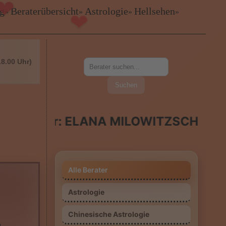
ig
Beraterübersicht
Astrologie
Hellsehen
»
»
»
»
❤
18.00 Uhr)
Suchen
ELANA MILOWITZSCHA Im Gespräch: 
Alle Berater
Astrologie
Chinesische Astrologie