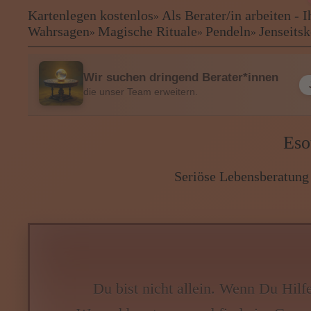
❤
Kartenlegen kostenlos
Als Berater/in arbeiten -
❤
»
Kartenlegen kostenlos
Wahrsagen
Magische Rituale
Pendeln
Jenseits
»
»
»
Als Berater/in arbeiten - Ihre B
Kartenlegen Billig
Kartenlegen günstig
Wir suchen dringend Berater*innen
Beraterübersicht
die unser Team erweitern.
Astrologie
Hellsehen
Eso
Wahrsagen
Magische Rituale
Pendeln
Seriöse Lebensberatung ·
Jenseitskontakte
Lenormandkarten
Tarotkarten
Menü: Beraterübersicht Katego
Du bist nicht allein. Wenn Du Hilf