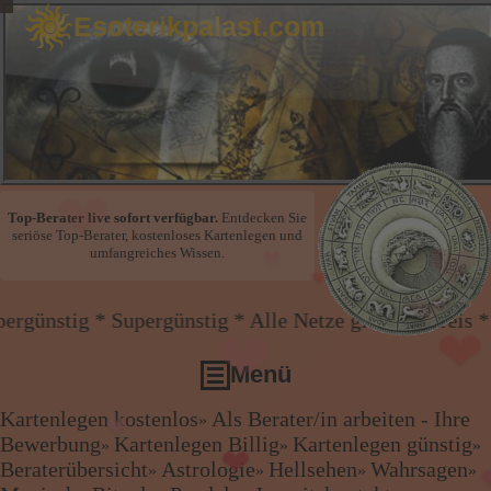
Esoterikpalast.com
❤
❤
❤
Top-Berater live sofort verfügbar.
Entdecken Sie
seriöse Top-Berater, kostenloses Kartenlegen und
❤
umfangreiches Wissen.
❤
 * Supergünstig * Alle Netze gleicher Preis * Handy 
❤
Menü
❤
Kartenlegen kostenlos
Als Berater/in arbeiten - Ihre
»
Kartenlegen kostenlos
Bewerbung
Kartenlegen Billig
Kartenlegen günstig
»
»
»
❤
Als Berater/in arbeiten - Ihre Bewerbung
Beraterübersicht
Astrologie
Hellsehen
Wahrsagen
»
»
»
»