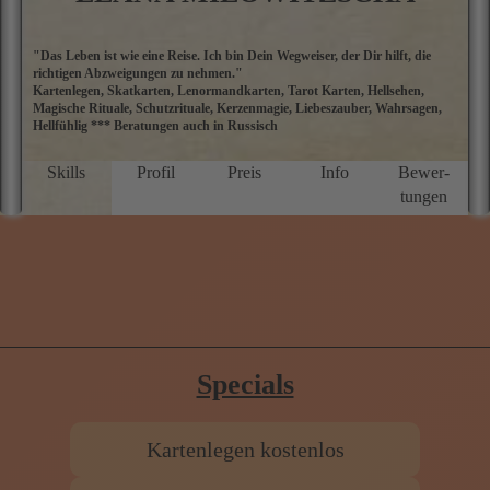
"Das Leben ist wie eine Reise. Ich bin Dein Wegweiser, der Dir hilft, die
M
richtigen Abzweigungen zu nehmen."
E
Kartenlegen, Skatkarten, Lenormandkarten, Tarot Karten, Hellsehen,
M
Magische Rituale, Schutzrituale, Kerzenmagie, Liebeszauber, Wahrsagen,
ü
Hellfühlig *** Beratungen auch in Russisch
a
D
P
Skills
Profil
Preis
Info
Bewer­
g
tungen
N
f
u
M
Specials
Kartenlegen kostenlos