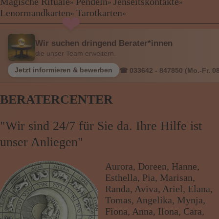
❤
Kartenlegen Billig
❤
Magische Rituale
Pendeln
Jenseitskontakte
»
»
»
Kartenlegen günstig
Lenormandkarten
Tarotkarten
»
»
❤
Beraterübersicht
Astrologie
Wir suchen dringend Berater*innen
Hellsehen
die unser Team erweitern.
Wahrsagen
Magische Rituale
Jetzt informieren & bewerben
☎ 033642 - 847850 (Mo.-Fr. 08
Pendeln
Jenseitskontakte
BERATERCENTER
Lenormandkarten
Tarotkarten
"Wir sind 24/7 für Sie da. Ihre Hilfe ist
unser Anliegen"
Menü: Beraterübersicht Kategorien
Aurora, Doreen, Hanne,
Esthella, Pia, Marisan,
Menü: Beraterübersicht von A bis Z
Randa, Aviva, Ariel, Elana,
Tomas, Angelika, Mynja,
Fiona, Anna, Ilona, Cara,
Menü: Kartenlegen kostenlos, Jobs,